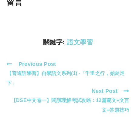
p
at
留言
y
s
Li
A
n
p
k
p
關鍵字:
語文學習
Previous Post
Read
【普通話學習】自學語文系列(1) -「千里之行，始於足
more
articles
下」
Next Post
【DSE中文卷一】閱讀理解考試攻略：12篇範文+文言
文+答題技巧