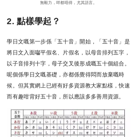
無毅力，咩都唔得，尤其語言。
2. 點樣學起？
學日文嘅第一步係「五十音」開始，「五十音」是
將日文入面囓平假名、片假名，以母音排列五字，
以子音排列十字，母子交叉後形成嘅五十個組合。
呢個係學日文嘅基礎，亦都係覺得悶而放棄嘅時
候。但其實網上已經有好多資源教大家點樣，快速
而有趣咁背好五十音，所以應該多多善用資源。