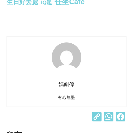
任坐Cafe
生日好去處
IQ題
媽劇停
有心無墨
C
W
o
h