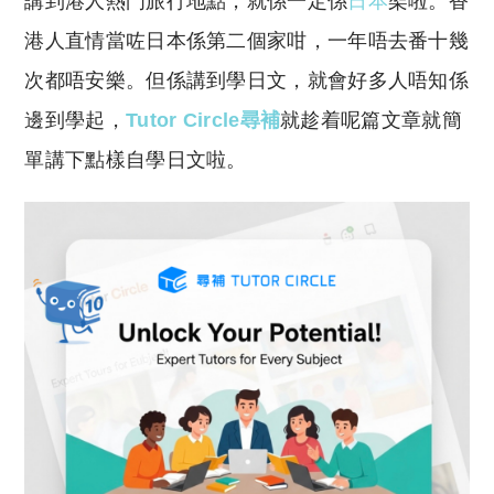
講到港人熱門旅行地點，就係一定係
日本
架啦。香
p
at
y
s
港人直情當咗日本係第二個家咁，一年唔去番十幾
Li
A
次都唔安樂。但係講到學日文，就會好多人唔知係
n
p
邊到學起，
Tutor Circle尋補
就趁着呢篇文章就簡
k
p
單講下點樣自學日文啦。