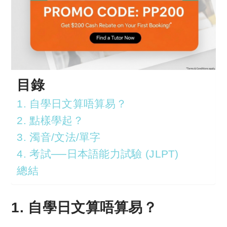
目錄
1. 自學日文算唔算易？
2. 點樣學起？
3. 濁音/文法/單字
4. 考試──日本語能力試驗 (JLPT)
總結
1. 自學日文算唔算易？