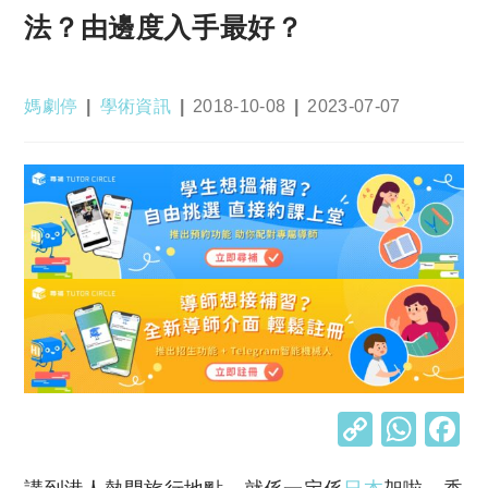
法？由邊度入手最好？
Post
Post
Post
Post
媽劇停
學術資訊
2018-10-08
2023-07-07
author:
category:
published:
last
modified:
C
W
o
h