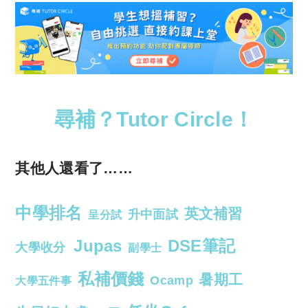
尋補？Tutor Circle！
其他人還看了……
中學排名
英文補習
升中面試
呈分試
Jupas
DSE筆記
大學收分
副學士
私補價錢
暑期工
Ocamp
大學五件事