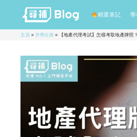
精選筆記
學
Skip
主頁
»
升學出路
»
【地產代理考試】怎樣考取地產牌照
to
content