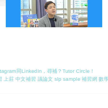
agram同LinkedIn，尋補？Tutor Circle！
 上莊 中文補習 議論文 slp sample 補習網 數