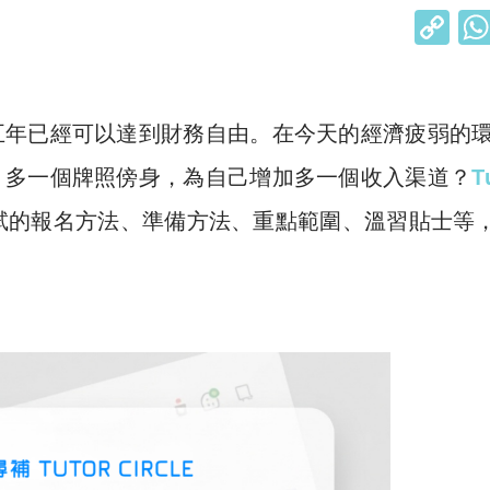
C
o
p
y
五年已經可以達到財務自由。在今天的經濟疲弱的
Li
，多一個牌照傍身，為自己增加多一個收入渠道？
T
n
試的報名方法、準備方法、重點範圍、溫習貼士等
k