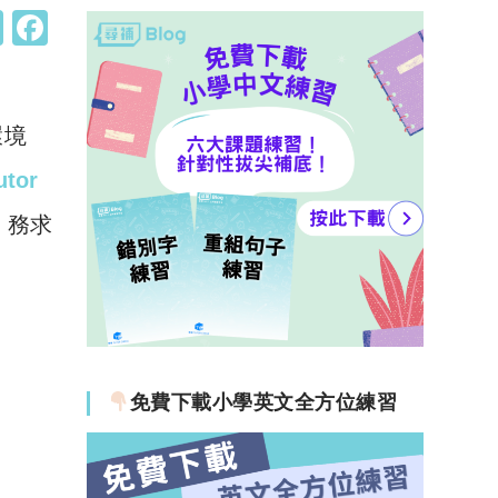
W
F
h
a
at
c
s
e
環境
A
b
utor
p
o
，務求
p
o
k
免費下載小學英文全方位練習