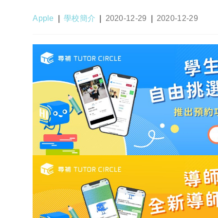
Post
Post
Post
Post
Apple
學校簡介
2020-12-29
2020-12-29
author:
category:
published:
last
modified: