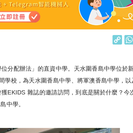
C
o
p
y
學位分配辦法」的直資中學。天水圍香島中學位於
Li
三間學校，為天水圍香島中學、將軍澳香島中學，以
n
獲EKIDS 雜誌的邀請訪問，到底是關於什麼？今
k
香島中學。