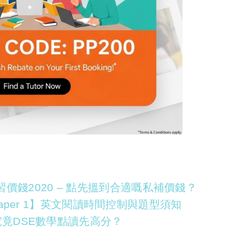
價錢2020 – 點先搵到合適嘅私補價錢？
h Paper 1】英文閱讀時間控制與題型須知
】究竟DSE數學點讀先高分？