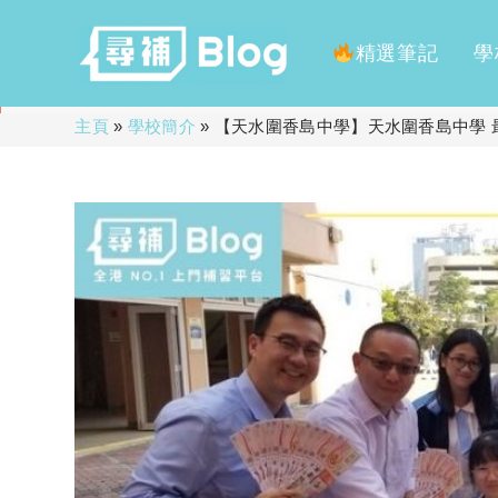
精選筆記
學
Skip
主頁
»
學校簡介
»
【天水圍香島中學】天水圍香島中學 
to
content