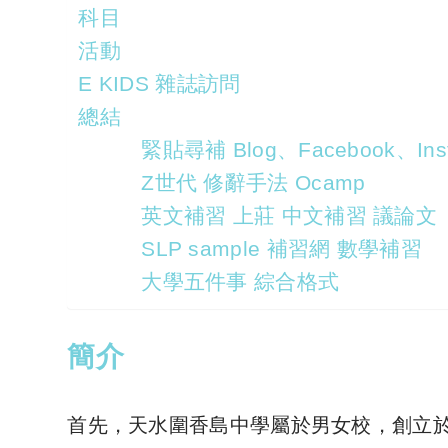
科目
活動
E KIDS 雜誌訪問
總結
緊貼尋補 Blog、Facebook、Inst
Z世代 修辭手法 Ocamp
英文補習 上莊 中文補習 議論文
SLP sample 補習網 數學補習
大學五件事 綜合格式
簡介
首先，天水圍香島中學屬於男女校，創立於