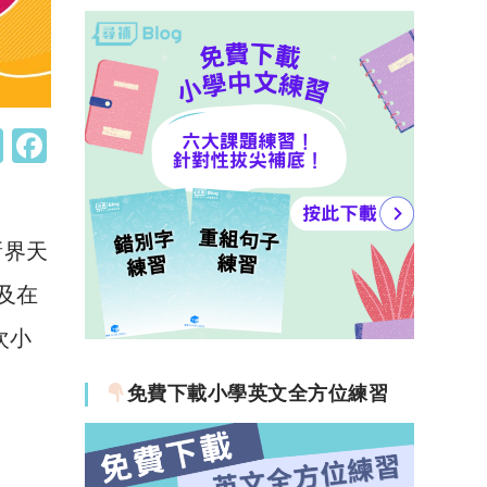
W
F
h
a
at
c
s
e
新界天
A
b
及在
p
o
次小
p
o
k
免費下載小學英文全方位練習