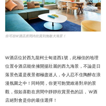
你可在W酒店房間內欣賞到無敵大海景！
W酒店位於西九龍柯士甸道西1號，此極佳的地理
位置令酒店能坐擁開揚壯麗的西九海景，不論是日
落景色還是夜景都極盡迷人，令人忍不住陶醉在浪
漫氛圍之中！同時間，你更可飽覽維港對岸的景
觀，假如喜歡在房間中靜靜欣賞景色的話， W酒
店絕對會是你的最佳選擇！