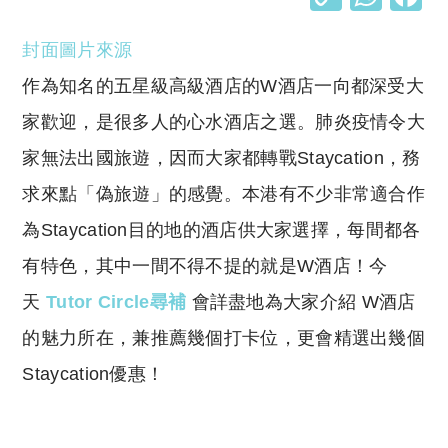
o
h
封面圖片來源
p
at
y
s
作為知名的五星級高級酒店的W酒店一向都深受大
Li
A
家歡迎，是很多人的心水酒店之選。肺炎疫情令大
n
p
家無法出國旅遊，因而大家都轉戰Staycation，務
k
p
求來點「偽旅遊」的感覺。本港有不少非常適合作
為Staycation目的地的酒店供大家選擇，每間都各
有特色，其中一間不得不提的就是W酒店！今
天
Tutor Circle尋補
會詳盡地為大家介紹 W酒店
的魅力所在，兼推薦幾個打卡位，更會精選出幾個
Staycation優惠！