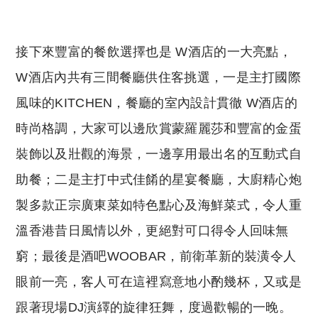
接下來豐富的餐飲選擇也是 W酒店的一大亮點，
W酒店內共有三間餐廳供住客挑選，一是主打國際
風味的KITCHEN，餐廳的室內設計貫徹 W酒店的
時尚格調，大家可以邊欣賞蒙羅麗莎和豐富的金蛋
裝飾以及壯觀的海景，一邊享用最出名的互動式自
助餐；二是主打中式佳餚的星宴餐廳，大廚精心炮
製多款正宗廣東菜如特色點心及海鮮菜式，令人重
溫香港昔日風情以外，更絕對可口得令人回味無
窮；最後是酒吧WOOBAR，前衛革新的裝潢令人
眼前一亮，客人可在這裡寫意地小酌幾杯，又或是
跟著現場DJ演繹的旋律狂舞，度過歡暢的一晚。