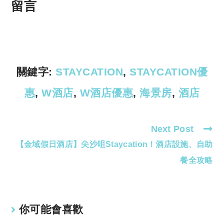
p
at
留言
y
s
Li
A
n
p
k
p
關鍵字:
STAYCATION
,
STAYCATION優
惠
,
W酒店
,
W酒店優惠
,
海景房
,
酒店
Next Post
Read
【金域假日酒店】尖沙咀Staycation！酒店設施、自助
more
articles
餐全攻略
你可能會喜歡