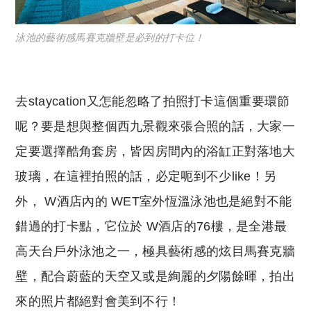
泳池的藝術感馬賽克牆壁是必到的打卡位！
去staycation又怎能忽略了拍照打卡這個重要環節
呢？要是想與整個西九景觀來張合照的話，大家一
定要選擇酷角套房，皆因房間內的浴缸正對落地大
玻璃，在這裡拍照的話，必定呃到不少like！另
外， W酒店內的 WET室外恆溫泳池也是絕對不能
錯過的打卡點，它位於 W酒店的76樓，是全港最
高天台戶外泳池之一，極具藝術感的炫目馬賽克牆
壁，配合蔚藍的天空又或是絢麗的夕陽餘暉，拍出
來的照片都絕對會美到不行！