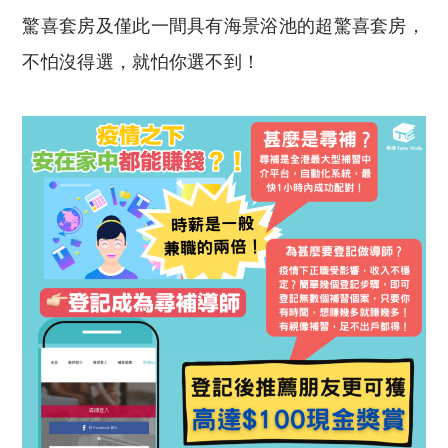
驚喜套房及僅此一間具有海景浴池的超驚喜套房，
不怕沒得選，就怕你選不到！