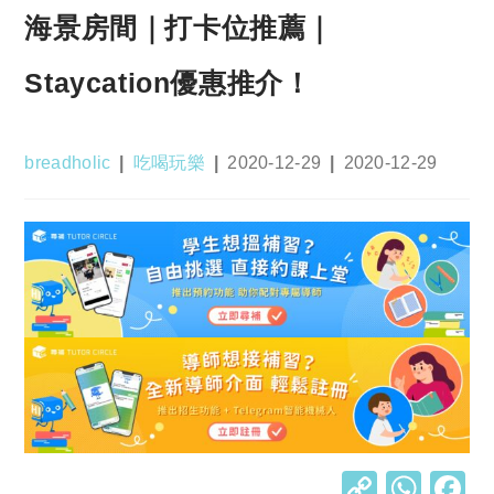
海景房間｜打卡位推薦｜
Staycation優惠推介！
Post
Post
Post
Post
breadholic
吃喝玩樂
2020-12-29
2020-12-29
author:
category:
published:
last
modified:
C
W