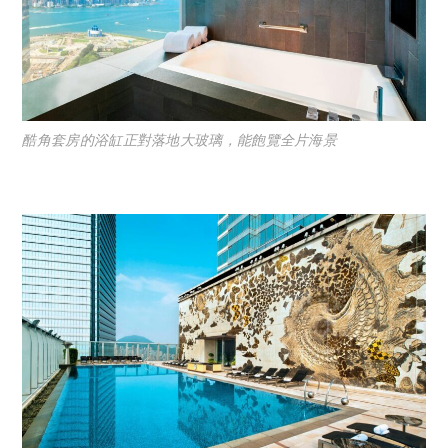
酷角套房的浴缸正對落地大玻璃，能飽覽全片海景