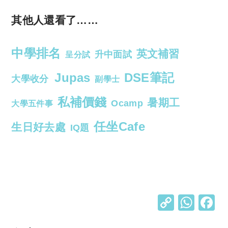
其他人還看了……
中學排名
英文補習
升中面試
呈分試
Jupas
DSE筆記
大學收分
副學士
私補價錢
暑期工
Ocamp
大學五件事
任坐Cafe
生日好去處
IQ題
C
W
o
h