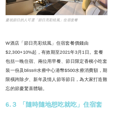
慶祝節日的人可選「節日亮彩炫風」住宿套餐
W酒店「節日亮彩炫風」住宿套餐價錢由
$2,300+10%起，有效期至2021年3月1日。套餐
包括一晚住宿、兩位用早餐、節日限定香檳小吃套
裝一份及bliss®水療中心港幣$500水療消費額，期
限橫跨除夕、新年及情人節等節日，為大家打造難
忘的節慶驚喜體驗。
6.３ 「隨時隨地想吃就吃」住宿套