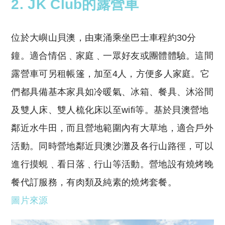
2. JK Club的露營車
位於大嶼山貝澳，由東涌乘坐巴士車程約30分
鐘。適合情侶﹑家庭﹑一眾好友或團體體驗。這間
露營車可另租帳篷，加至4人，方便多人家庭。它
們都具備基本家具如冷暖氣、冰箱、餐具、沐浴間
及雙人床、雙人梳化床以至wifi等。基於貝澳營地
鄰近水牛田，而且營地範圍內有大草地，適合戶外
活動。同時營地鄰近貝澳沙灘及各行山路徑，可以
進行摸蜆﹑看日落﹑行山等活動。營地設有燒烤晚
餐代訂服務，有肉類及純素的燒烤套餐。
圖片來源