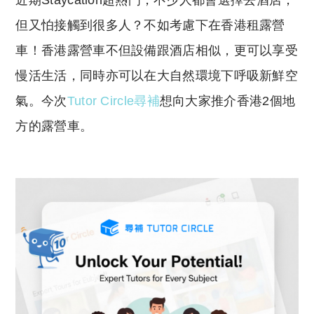
近期Staycation超熱門，不少人都會選擇去酒店，
p
at
y
s
但又怕接觸到很多人？不如考慮下在香港租露營
Li
A
車！香港露營車不但設備跟酒店相似，更可以享受
n
p
慢活生活，同時亦可以在大自然環境下呼吸新鮮空
k
p
氣。今次
Tutor Circle尋補
想向大家推介香港2個地
方的露營車。