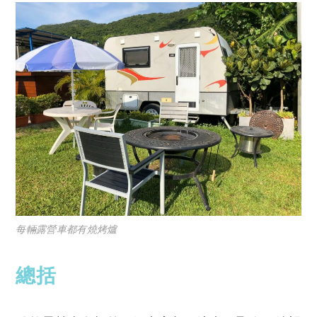
每輛露營車都有燒烤爐
總括