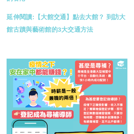
延伸閱讀:【大館交通】點去大館？ 到訪大
館古蹟與藝術館的3大交通方法