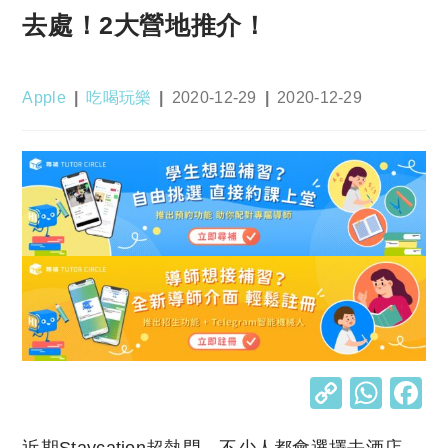
去處！2大營地推介！
Post
Post
Post
Post
Apple
吃喝玩樂
2020-12-29
2020-12-29
author:
category:
published:
last
modified:
C
W
o
h