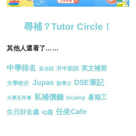
尋補？Tutor Circle！
其他人還看了……
中學排名
英文補習
升中面試
呈分試
Jupas
DSE筆記
大學收分
副學士
私補價錢
暑期工
Ocamp
大學五件事
任坐Cafe
生日好去處
IQ題