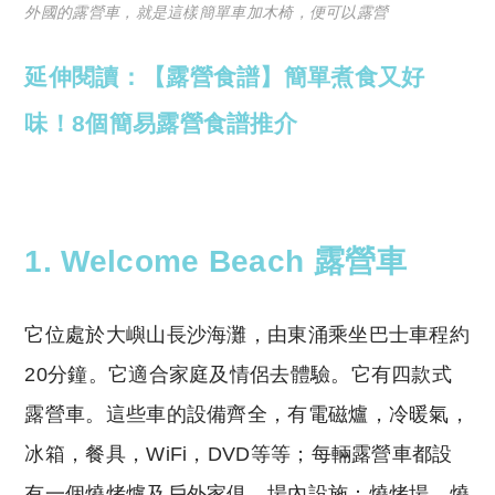
外國的露營車，就是這樣簡單車加木椅，便可以露營
延伸閱讀：【露營食譜】簡單煮食又好
味！8個簡易露營食譜推介
1. Welcome Beach 露營車
它位處於大嶼山長沙海灘，由東涌乘坐巴士車程約
20分鐘。它適合家庭及情侶去體驗。它有四款式
露營車。這些車的設備齊全，有電磁爐，冷暖氣，
冰箱，餐具，WiFi，DVD等等；每輛露營車都設
有一個燒烤爐及戶外家俱。場內設施：燒烤場、燒