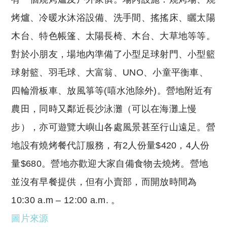
烤爐、冷暖水沐浴設備、洗手間、搖搖床、矖太陽
木台、特色帳篷、太陽長椅、木台、大草地等等。
對於小朋友，場地內準備了小型足球射門、小型籃
球射籃、羽毛球、大富翁、UNO、小童平衡車、
四輪滑板車、放風箏等(嘻水池除外)。營地附近有
農田，同時又鄰近長沙泳灘（可以在海灘上慢
步），亦可遊覽大嶼山各處風景甚至行山遠足。營
地設有燒烤餐代訂服務，有2人份量$420，4人份
量$680。營地亦歡迎大家自備食物去燒烤。營地
並沒有早餐提供，但有小賣部，而開放時間為
10:30 a.m – 12:00 a.m. 。
圖片來源