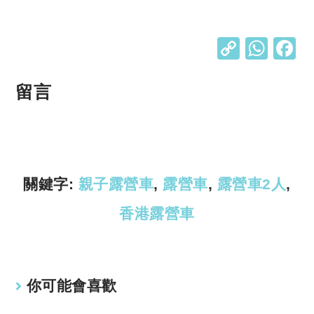
C
W
o
h
p
at
留言
y
s
Li
A
n
p
k
p
關鍵字:
親子露營車
,
露營車
,
露營車2人
,
香港露營車
你可能會喜歡