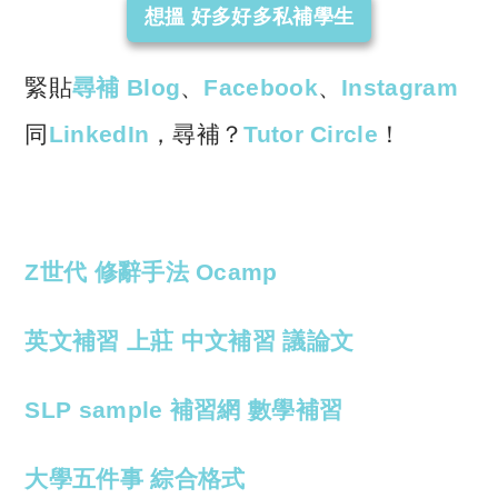
想搵 好多好多私補學生
緊貼
尋補 Blog
、
Facebook
、
Instagram
同
LinkedIn
，尋補？
Tutor Circle
！
Z世代
修辭手法
Ocamp
英文補習
上莊
中文補習
議論文
SLP
sample
補習網
數學補習
大學五件事
綜合格式