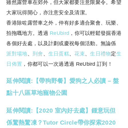
雖然露營車在郊外，但大家都要注意限聚令。希望
大家玩得開心，亦注意安全及清潔。
香港除咗露營車之外，仲有好多適合聚會、玩樂、
拍拖嘅地方。透過
ReUbird
，你可以輕鬆發掘香港
各個好去處，以及計劃或慶祝每個活動。無論係
派對場地
、
到會
、
生日蛋糕
、
花束
、
生日禮物
定
生
日佈置
，你都可以一次過透過 ReUbird 訂到！
延伸閱讀:【帶狗野餐】愛狗之人必讀 – 盤
點十八區草地寵物公園
延伸閱讀:【2020 室內好去處】鍾意玩但
係驚熱驚凍？Tutor Circle帶你探索2020