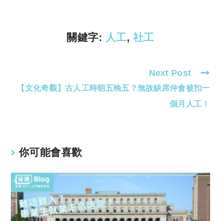
Li
A
n
p
k
p
關鍵字:
人工
,
社工
Next Post
Read
【文化奇觀】古人工時朝五晚五？無故缺席仲會被扣一
more
articles
個月人工！
你可能會喜歡