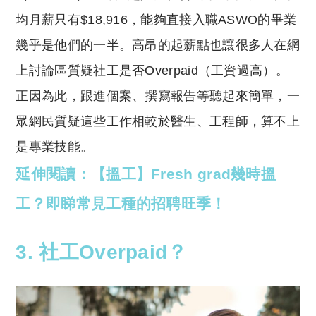
均月薪只有$18,916，能夠直接入職ASWO的畢業
幾乎是他們的一半。高昂的起薪點也讓很多人在網
上討論區質疑社工是否Overpaid（工資過高）。
正因為此，跟進個案、撰寫報告等聽起來簡單，一
眾網民質疑這些工作相較於醫生、工程師，算不上
是專業技能。
延伸閱讀：【搵工】Fresh grad幾時搵
工？即睇常見工種的招聘旺季！
3. 社工Overpaid？