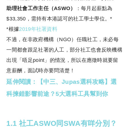
助理社會工作主任（ASWO）
：每月起薪點為
$33,350，需持有本港認可的社工學士學位。*
*根據
2019年社署資料
不過，在非政府機構（NGO）任職社工，未必每
一間都會跟足社署的人工，部分社工也會反映機構
出現「唔足point」的情況，所以在應徵時就要留
意薪酬，面試時亦要問清楚！
延伸閱讀：【中三、Jupas選科攻略】選
科揀錯影響前途？5大選科工具幫到你
1.1 社工ASWO同SWA有咩分別？