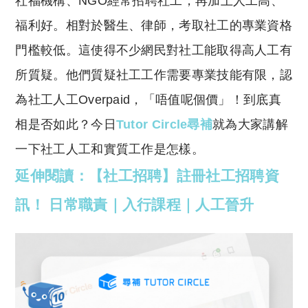
社福機構、NGO經常招聘社工，再加上人工高、
p
at
y
s
福利好。相對於醫生、律師，考取社工的專業資格
Li
A
門檻較低。這使得不少網民對社工能取得高人工有
n
p
所質疑。他們質疑社工工作需要專業技能有限，認
k
p
為社工人工Overpaid，「唔值呢個價」！到底真
相是否如此？今日
Tutor Circle尋補
就為大家講解
一下社工人工和實質工作是怎樣。
延伸閱讀：【社工招聘】註冊社工招聘資
訊！ 日常職責｜入行課程｜人工晉升