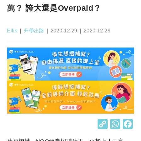
萬？ 誇大還是Overpaid？
Post
Post
Post
Post
Ellis
升學出路
2020-12-29
2020-12-29
author:
category:
published:
last
modified:
C
W
o
h