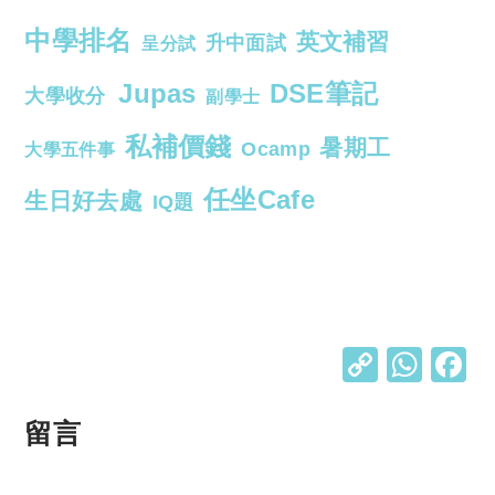
中學排名
英文補習
升中面試
呈分試
Jupas
DSE筆記
大學收分
副學士
私補價錢
暑期工
Ocamp
大學五件事
任坐Cafe
生日好去處
IQ題
C
W
o
h
p
at
留言
y
s