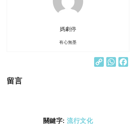
媽劇停
有心無墨
C
W
o
h
p
at
留言
y
s
Li
A
n
p
k
p
關鍵字:
流行文化