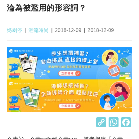
淪為被濫用的形容詞？
Post
Post
Post
Post
媽劇停
潮流時尚
2018-12-09
2018-12-09
author:
category:
published:
last
modified:
C
W
o
h