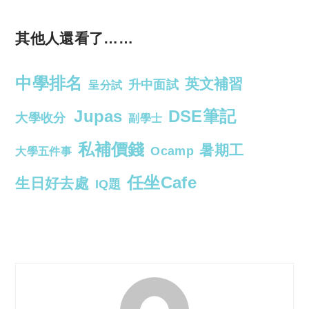
其他人還看了……
中學排名
英文補習
升中面試
呈分試
Jupas
DSE筆記
大學收分
副學士
私補價錢
暑期工
Ocamp
大學五件事
任坐Cafe
生日好去處
IQ題