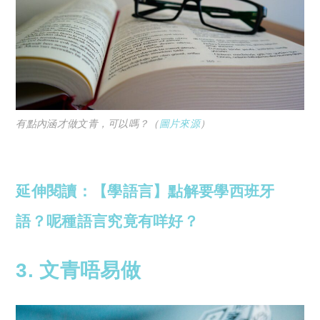
有點內涵才做文青，可以嗎？（
圖片來源
）
延伸閱讀：
【學語言】點解要學西班牙
語？呢種語言究竟有咩好？
3. 文青唔易做