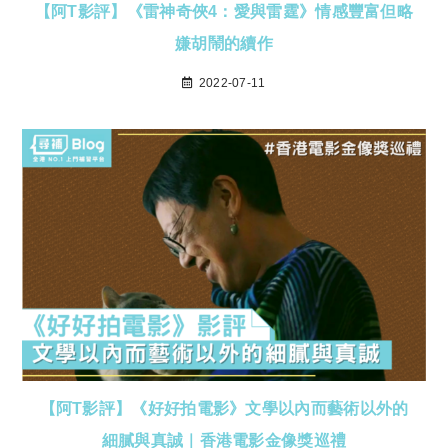
【阿T影評】《雷神奇俠4：愛與雷霆》情感豐富但略
嫌胡鬧的續作
2022-07-11
【阿T影評】《好好拍電影》文學以內而藝術以外的
細膩與真誠｜香港電影金像獎巡禮