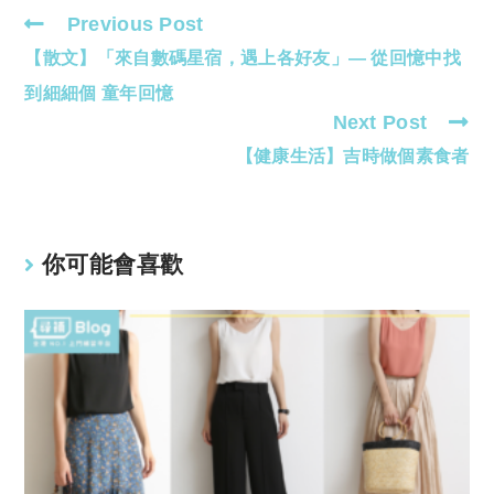
Previous Post
Read
【散文】「來自數碼星宿，遇上各好友」— 從回憶中找
more
articles
到細細個 童年回憶
Next Post
【健康生活】吉時做個素食者
你可能會喜歡