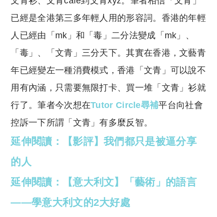
文青衫、文青cafe到文青xyz。筆者相信「文青」
p
at
y
s
已經是全港第三多年輕人用的形容詞。香港的年輕
Li
A
人已經由「mk」和「毒」二分法變成「mk」、
n
p
「毒」、「文青」三分天下。其實在香港，文藝青
k
p
年已經變左一種消費模式，香港「文青」可以說不
用有內涵，只需要無限打卡、買一堆「文青」衫就
行了。筆者今次想在
Tutor Circle尋補
平台向社會
控訴一下所謂「文青」有多麼反智。
延伸閱讀：
【影評】我們都只是被逼分享
的人
延伸閱讀：
【意大利文】「藝術」的語言
——學意大利文的2大好處