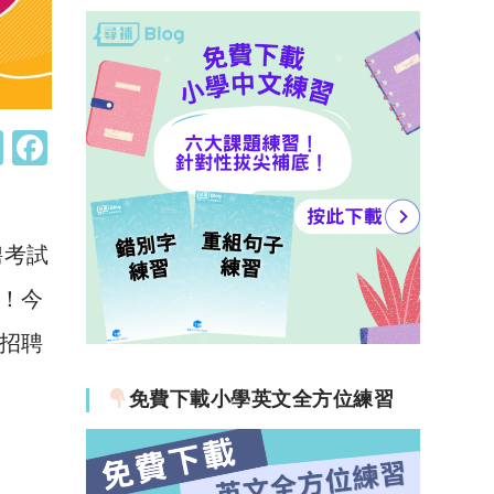
W
F
h
a
at
c
s
e
聘考試
A
b
緊！今
p
o
招聘
p
o
k
免費下載小學英文全方位練習