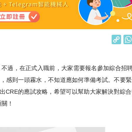
C
o
p
y
。不過，在正式入職前，大家需要報名參加綜合招
Li
事項，感到一頭霧水，不知道應如何準備考試。不要
n
出CRE的應試攻略，希望可以幫助大家解決對綜合
k
通關！