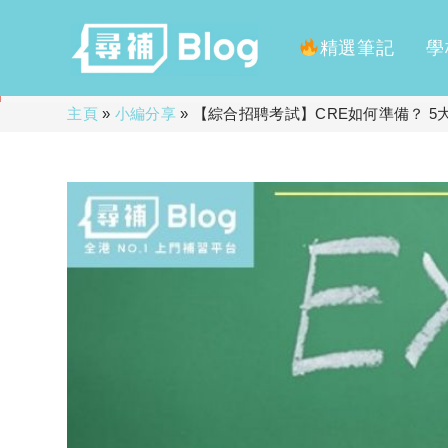
精選筆記
學
Skip
主頁
»
小編分享
»
【綜合招聘考試】CRE如何準備？ 
to
content