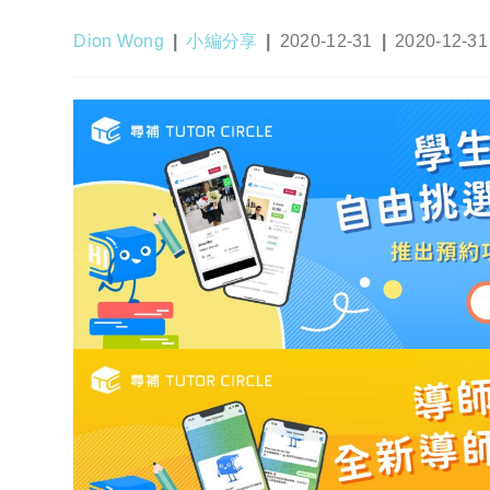
Post
Post
Post
Post
Dion Wong
小編分享
2020-12-31
2020-12-31
author:
category:
published:
last
modified: