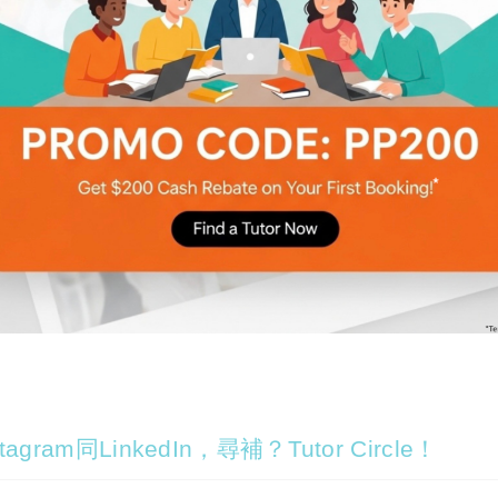
agram同LinkedIn，尋補？Tutor Circle！