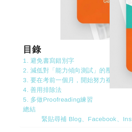
目錄
1. 避免書寫錯別字
2. 減低對「能力傾向測試」的壓力
3. 要在考前一個月，開始努力複習
4. 善用排除法
5. 多做Proofreading練習
總結
緊貼尋補 Blog、Facebook、Inst