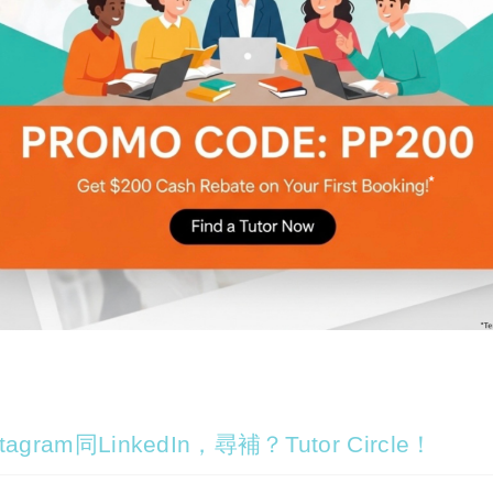
agram同LinkedIn，尋補？Tutor Circle！