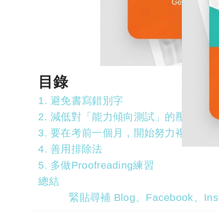
目錄
1. 避免書寫錯別字
2. 減低對「能力傾向測試」的壓力
3. 要在考前一個月，開始努力複習
4. 善用排除法
5. 多做Proofreading練習
總結
緊貼尋補 Blog、Facebook、Inst