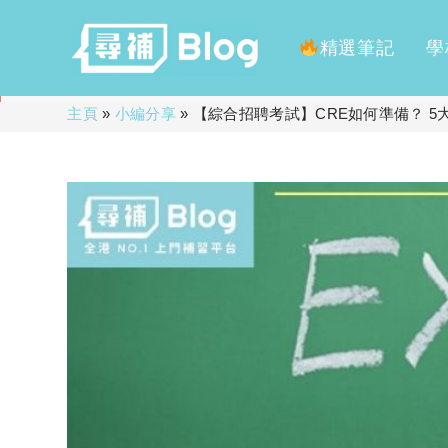
精選筆記
學
Skip
主頁
»
小編分享
»
【綜合招聘考試】CRE如何準備？ 
to
content