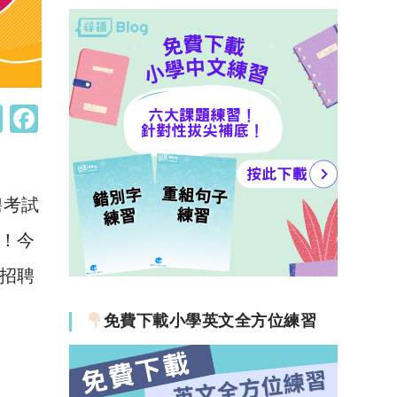
W
F
h
a
at
c
s
e
聘考試
A
b
緊！今
p
o
招聘
p
o
k
免費下載小學英文全方位練習