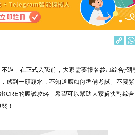
C
o
p
y
。不過，在正式入職前，大家需要報名參加綜合招
Li
事項，感到一頭霧水，不知道應如何準備考試。不要
n
出CRE的應試攻略，希望可以幫助大家解決對綜合
k
通關！