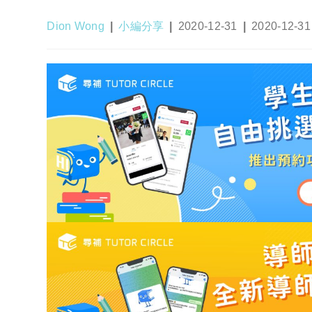
Post
Post
Post
Post
Dion Wong
小編分享
2020-12-31
2020-12-31
author:
category:
published:
last
modified: