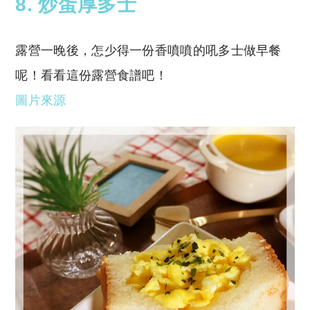
8. 炒蛋厚多士
露營一晚後，怎少得一份香噴噴的吼多士做早餐
呢！看看這份露營食譜吧！
圖片來源