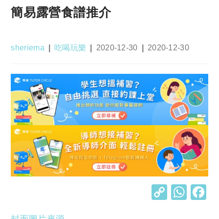
簡易露營食譜推介
Post
Post
Post
Post
sheriema
吃喝玩樂
2020-12-30
2020-12-30
author:
category:
published:
last
modified:
C
W
o
h