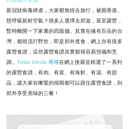
封面圖片來源
p
at
y
s
新冠狀病毒肆虐，大家都無得去旅行，被困香港。
Li
A
想呼吸新鮮空氣？很多人選擇去郊遊，甚至露營，
n
p
暫時離開一下家裏的四面牆。其實在擁有百岳的台
k
p
灣，都很流行野炊，即是郊外煮食，網上亦有很多
露營食譜，這些露營食譜其實都很容易預備和烹
調。
Tutor Circle 尋補
在網上搜羅並精選了一系列
的露營食譜，有肉、有菜、有海鮮、有湯、有甜
品，讓大家在嚟緊的假期都可以跟住露營食譜，到
郊外享受美味的三餐！