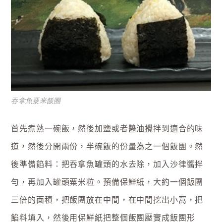
吞拿魚粟米飯團
首先煮熟一碗飯，然後加鹽或者醬油攪拌到適合的味
道，然後分開兩份，半碗飯的份量為之一個飯團。然
後準備餡料：把吞拿魚罐頭的水去除，加入沙律醬拌
勻，再加入罐頭粟米粒。預備保鮮紙，大約一個飯團
三倍的面積，把飯團放在中間，在中間挖出小窩，把
餡料填入，然後用保鮮紙把整個飯團壓實成飯團形