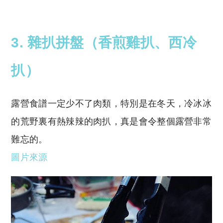
3.
雜扒拼盤（香煎雞扒、西冷
扒）
露營食譜一定少不了肉類，特別是在冬天，冷冰冰
的荒野裏有熱辣辣的肉扒，真是會令整個露營非常
難忘的。
圖片來源