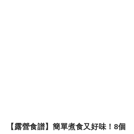
【露營食譜】簡單煮食又好味！8個