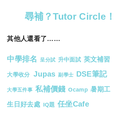
尋補？Tutor Circle！
其他人還看了……
中學排名
英文補習
升中面試
呈分試
Jupas
DSE筆記
大學收分
副學士
私補價錢
暑期工
Ocamp
大學五件事
任坐Cafe
生日好去處
IQ題