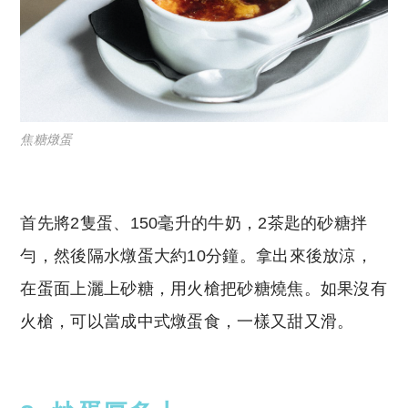
焦糖燉蛋
首先將2隻蛋、150毫升的牛奶，2茶匙的砂糖拌
勻，然後隔水燉蛋大約10分鐘。拿出來後放涼，
在蛋面上灑上砂糖，用火槍把砂糖燒焦。如果沒有
火槍，可以當成中式燉蛋食，一樣又甜又滑。