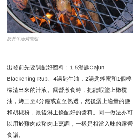
奶黃牛油烤龍蝦
出發前先要調配好醬料：1.5湯匙Cajun
Blackening Rub、4湯匙牛油，2湯匙蜂蜜和1個檸
檬渣出來的汁液。露營煮食時，把龍蝦塗上橄欖
油，烤三至4分鐘或直至熟透，然後灑上適量的鹽
和胡椒粉，最後淋上條配好的醬料。同一做法亦可
以用於雞肉或豬肉上烹調，一樣是相當入味的露營
食譜。