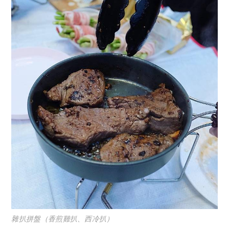
雜扒拼盤（香煎雞扒、西冷扒）