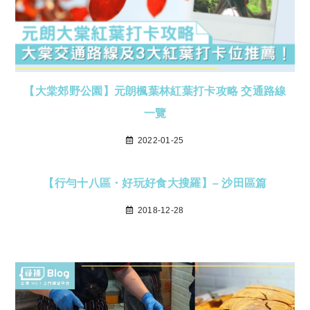
【大棠郊野公園】元朗楓葉林紅葉打卡攻略 交通路線
一覽
2022-01-25
【行勻十八區・好玩好食大搜羅】– 沙田區篇
2018-12-28