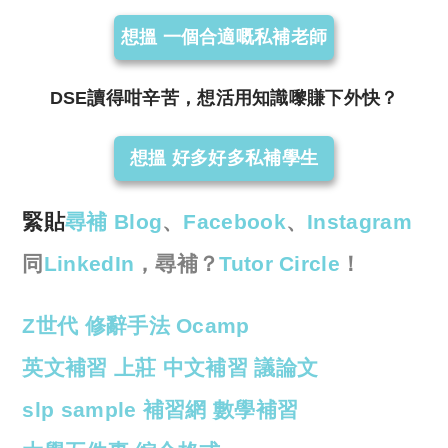
想搵 一個合適嘅私補老師
DSE讀得咁辛苦，想活用知識嚟賺下外快？
想搵 好多好多私補學生
緊貼
尋補 Blog
、
Facebook
、
Instagram
同
LinkedIn
，尋補？
Tutor Circle
！
Z世代
修辭手法
Ocamp
英文補習
上莊
中文補習
議論文
slp sample
補習網
數學補習