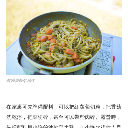
咖喱雜菌炒烏冬
在家裏可先準備配料，可以把紅蘿蔔切粒，把香菇
洗乾淨，把菜切碎，甚至可以帶些肉碎。露營時，
先把配料用少許的油炒至半熟，加少許水後放入烏