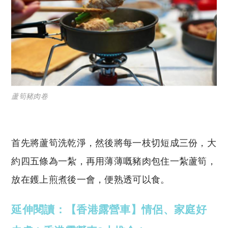
蘆筍豬肉卷
首先將蘆筍洗乾淨，然後將每一枝切短成三份，大
約四五條為一紮，再用薄薄嘅豬肉包住一紮蘆筍，
放在鑊上煎煮後一會，便熟透可以食。
延伸閱讀：【香港露營車】情侶、家庭好