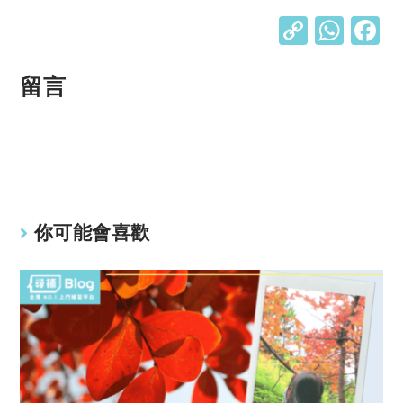
C
W
o
h
p
at
留言
y
s
Li
A
n
p
k
p
你可能會喜歡