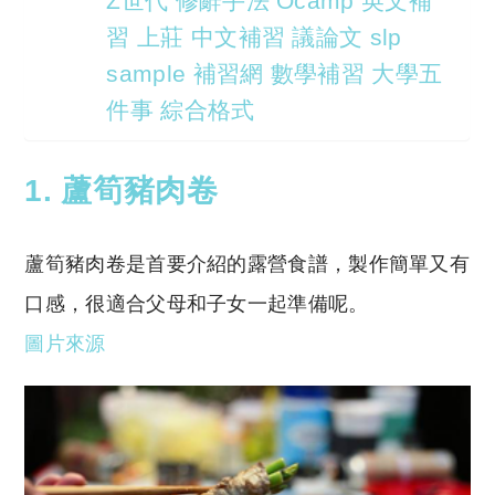
Z世代 修辭手法 Ocamp 英文補
習 上莊 中文補習 議論文 slp
sample 補習網 數學補習 大學五
件事 綜合格式
1. 蘆筍豬肉卷
蘆筍豬肉卷是首要介紹的露營食譜，製作簡單又有
口感，很適合父母和子女一起準備呢。
圖片來源