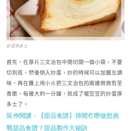
炒蛋厚多士
首先，在厚片三文治包中間切開一個小袋，不要
切到底，然後倒入炒蛋，炒的時候可以加鹽左調
味，再在鑊上用小火把三文治包的兩邊微微剪至
香脆，每邊大約一分鐘，就成了暖笠笠的炒蛋厚
多士了。
延伸閱讀：【甜品食譜】得閒冇嘢做想挑
戰甜品食譜？甜品製作大秘訣