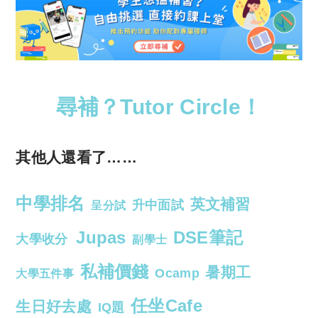
尋補？Tutor Circle！
其他人還看了……
中學排名
英文補習
升中面試
呈分試
Jupas
DSE筆記
大學收分
副學士
私補價錢
暑期工
Ocamp
大學五件事
任坐Cafe
生日好去處
IQ題