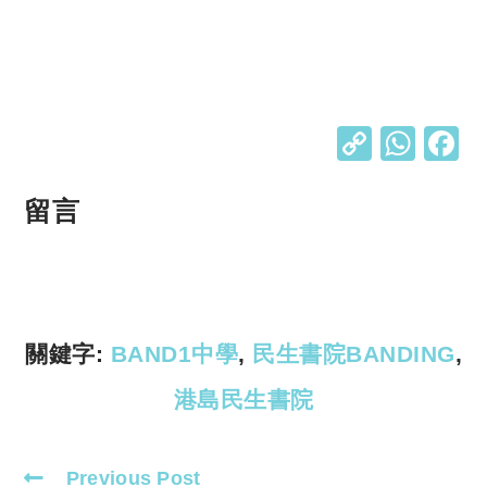
C
W
o
h
p
at
留言
y
s
Li
A
n
p
k
p
關鍵字:
BAND1中學
,
民生書院BANDING
,
港島民生書院
Previous Post
Read