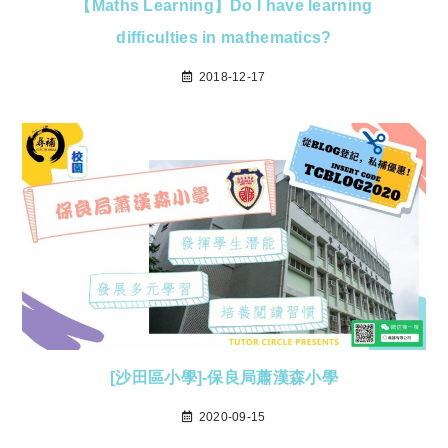
【Maths Learning】Do I have learning
difficulties in mathematics?
2018-12-17
[沙田區小學]-保良局蕭漢森小學
2020-09-15