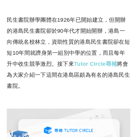
o
h
p
at
y
s
民生書院辦學團體在1926年已開始建立，但開辦
Li
A
的港島民生書院卻於90年代才開始開辦，港島一
n
p
向傳統名校林立，資助性質的港島民生書院卻在短
k
p
短10年間就躋身第一組別中學的位置，而且每年
升中收生競爭激烈。接下來
Tutor Circle尋補
將會
為大家介紹一下這間在港島區頗為有名的港島民生
書院。