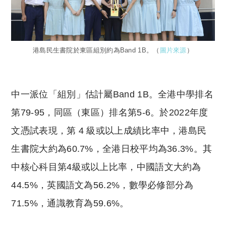
港島民生書院於東區組別約為Band 1B。（
圖片來源
）
中一派位「組別」估計屬Band 1B。全港中學排名
第79-95，同區（東區）排名第5-6。於2022年度
文憑試表現，第 4 級或以上成績比率中，港島民
生書院大約為60.7%，全港日校平均為36.3%。其
中核心科目第4級或以上比率，中國語文大約為
44.5%，英國語文為56.2%，數學必修部分為
71.5%，通識教育為59.6%。