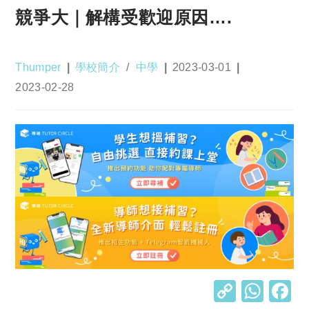
競爭大｜解構受歡迎原因….
Post
Post
Post
Thumper
學校簡介
/
中學
2023-03-01
author:
category:
published:
Post
2023-02-28
last
modified:
C
W