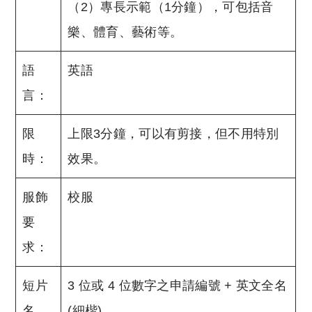
（2）專長示範（1分鐘），可包括音
樂、體育、藝術等。
語
英語
言：
限
上限3分鐘，可以有剪接，但不用特別
時：
效果。
服飾
校服
要
求：
短片
3 位或 4 位數字之申請編號 + 英文全名
名
(細楷)