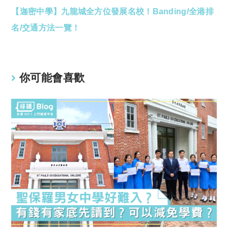
【迦密中學】九龍城全方位發展名校！Banding/全港排
more
articles
名/交通方法一覽！
你可能會喜歡