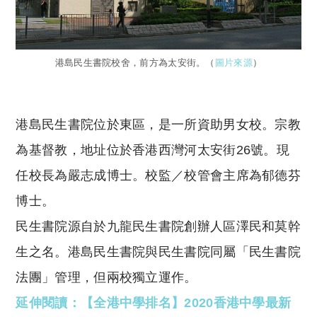
港島民生書院校舍，前方為太安街。（
圖片來源
）
港島民生書院位於東區，是一所資助男女校。宗教
為基督教，地址位於香港西灣河太安街26號。現
任校長為嚴志成博士。校監／校管會主席為郁德芬
博士。
民生書院源自於九龍民生書院創辦人區澤民和莫幹
生之名。港島民生書院與民生書院同屬「民生書院
法團」管理，但兩校獨立運作。
延伸閱讀：【全港中學排名】2020香港中學最新