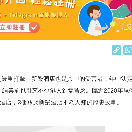
C
o
p
y
到嚴重打擊。新樂酒店也是其中的受害者，年中決
Li
，結業前也引來不少港人到場留念。臨近2020年尾
n
酒店，3個關於新樂酒店不為人知的歷史故事。
k