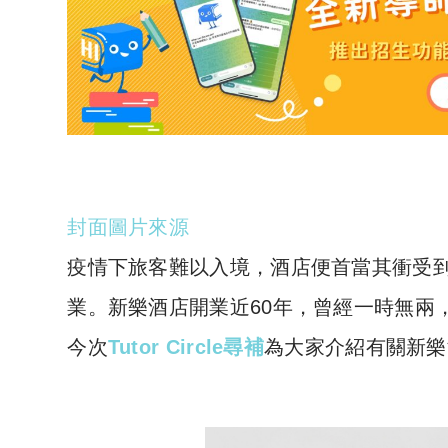
封面圖片來源
疫情下旅客難以入境，酒店便首當其衝受
業。新樂酒店開業近60年，曾經一時無兩
今次
Tutor Circle尋補
為大家介紹有關新樂