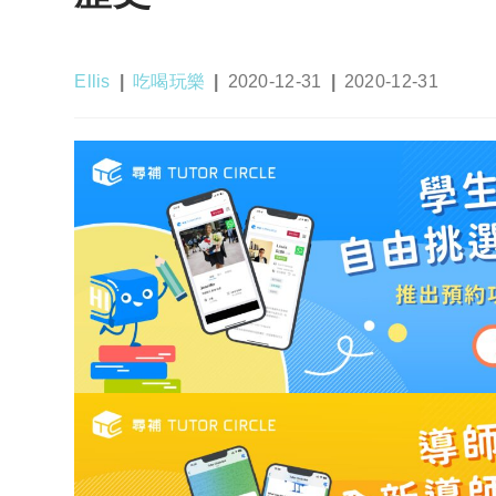
Post
Post
Post
Post
Ellis
吃喝玩樂
2020-12-31
2020-12-31
author:
category:
published:
last
modified: