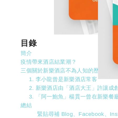
目錄
簡介
疫情帶來酒店結業潮？
三個關於新樂酒店不為人知的歷史故事
1. 李小龍曾是新樂酒店常客
2. 新樂酒店由「酒店大王」許讓成
3. 「阿一鮑魚」楊貫一曾在新樂餐
總結
緊貼尋補 Blog、Facebook、Inst