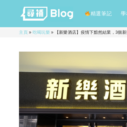
精選筆記
學
Skip
主頁
»
吃喝玩樂
»
【新樂酒店】疫情下黯然結業，3個
to
content