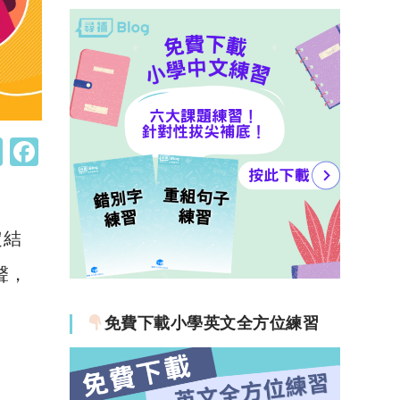
W
F
h
a
at
c
s
e
定結
A
b
聲，
p
o
p
o
免費下載小學英文全方位練習
k