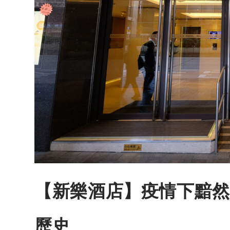
【新樂酒店】疫情下黯然
歷史