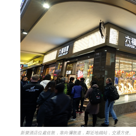
新樂酒店位處佐敦，靠向彌敦道，鄰近地鐵站，交通方便。