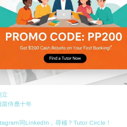
創立
廳當侍應十年
agram同LinkedIn，尋補？Tutor Circle！