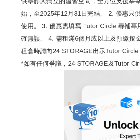
供寧靜與獨立的溫習空間，全方位支援莘莘學子
始，至2025年12月31日完結。 2. 優惠只供 2
使用。 3. 優惠需填寫 Tutor Circle 
確無誤。 4. 需租滿6個月或以上及預繳按金。
租倉時請向24 STORAGE出示Tutor Circ
*如有任何爭議，24 STORAGE及Tutor 