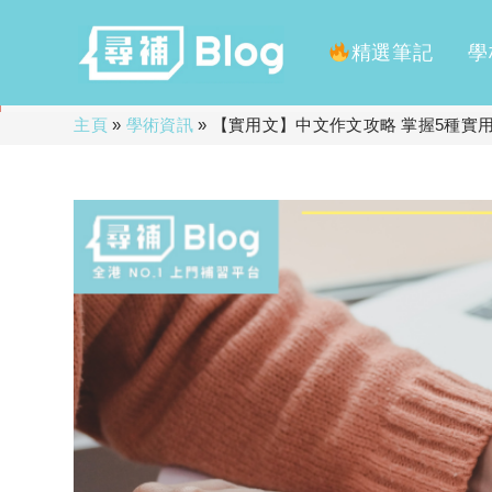
精選筆記
學
Skip
主頁
»
學術資訊
»
【實用文】中文作文攻略 掌握5種實
to
content