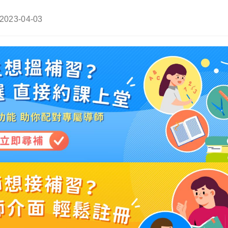
Post
2023-04-03
last
modified: