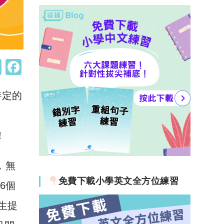
W
F
h
a
特定的
at
c
s
e
A
b
！
p
o
p
o
，無
k
免費下載小學英文全方位練習
租6個
生提