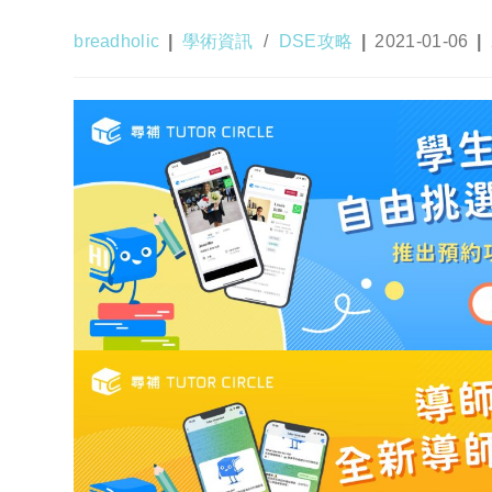
Post
Post
Post
breadholic
學術資訊
/
DSE攻略
2021-01-06
author:
category:
published: