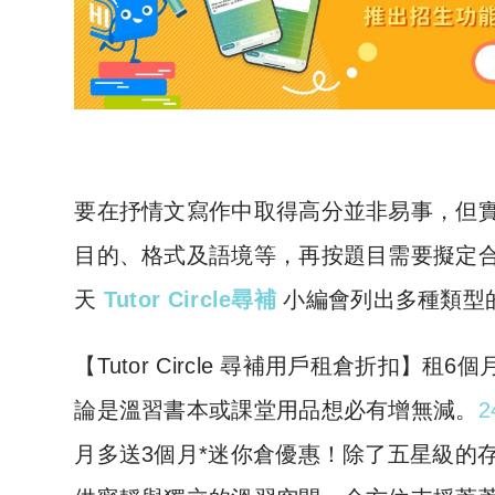
要在抒情文寫作中取得高分並非易事，但
目的、格式及語境等，再按題目需要擬定
天
Tutor Circle尋補
小編會列出多種類型
​【Tutor Circle 尋補用戶租倉折扣
論是溫習書本或課堂用品想必有增無減。
2
月多送3個月*迷你倉優惠！除了五星級的存倉