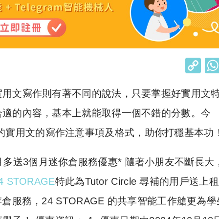
C
o
實用文寫作則有著不同的說法，只要掌握好實用文
p
y
合適的內容，基本上就能取得一個不錯的分數。今
Li
的實用文的寫作注意事項及格式，助你打穩基本功
n
k
】租6個月多送3個月迷你倉服務優惠* 隨著小朋友不斷長大
4 STORAGE
特此為Tutor Circle 尋補的用戶送上
服務，24 STORAGE 的共享智能工作艙更為學