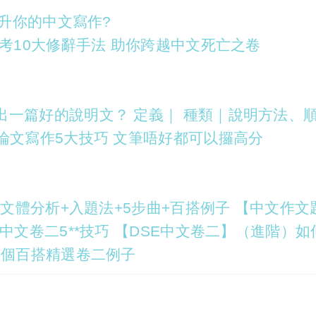
提升你的中文寫作?
必考10大修辭手法 助你跨越中文死亡之卷
出一篇好的說明文？ 定義｜ 種類｜說明方法、
論文寫作5大技巧 文筆唔好都可以攞高分
：文體分析+入題法+5步曲+百搭例子 【中文作文
中文卷二5**技巧 【DSE中文卷二】（進階）如
3個百搭精選卷二例子