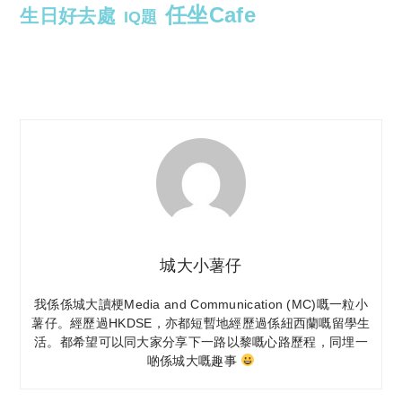
任坐Cafe
生日好去處
IQ題
城大小薯仔
我係係城大讀梗Media and Communication (MC)嘅一粒小
薯仔。經歷過HKDSE，亦都短暫地經歷過係紐西蘭嘅留學生
活。都希望可以同大家分享下一路以黎嘅心路歷程，同埋一
啲係城大嘅趣事