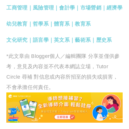
工商管理
｜
風險管理
｜
會計學
｜
市場營銷
｜
經濟學
幼兒教育
｜
哲學系
｜
體育系
｜
教育系
文化研究
｜
語言學
｜
英文系
｜
藝術系
｜
歷史系
*此文章由 Blogger個人／編輯團隊 分享並僅供參
考，意見及內容並不代表本網誌立場，Tutor
Circle 尋補 對信息或內容所招至的損失或損害，
不會承擔任何責任。