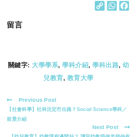
C
W
o
h
p
at
留言
y
s
Li
A
n
p
k
p
關鍵字:
大學學系
,
學科介紹
,
學科出路
,
幼
兒教育
,
教育大學
Previous Post
Read
【社會科學】社科注定冇出路？Social Science學科／
more
articles
前景介紹
Next Post
【幼兒教育】幼教課程邊間好？ 讀完幼教唔做老師仲有