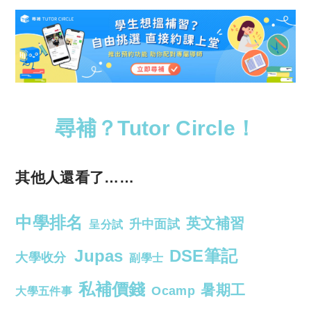
尋補？Tutor Circle！
其他人還看了……
中學排名
英文補習
升中面試
呈分試
Jupas
DSE筆記
大學收分
副學士
私補價錢
暑期工
Ocamp
大學五件事