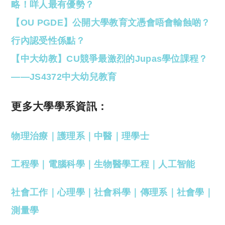
略！咩人最有優勢？
【OU PGDE】公開大學教育文憑會唔會輸蝕啲？
行內認受性係點？
【中大幼教】CU競爭最激烈的Jupas學位課程？
——JS4372中大幼兒教育
更多大學學系資訊：
物理治療
｜
護理系
｜
中醫
｜
理學士
工程學
｜
電腦科學
｜
生物醫學工程
｜
人工智能
社會工作
｜
心理學
｜
社會科學
｜
傳理系
｜
社會學
｜
測量學