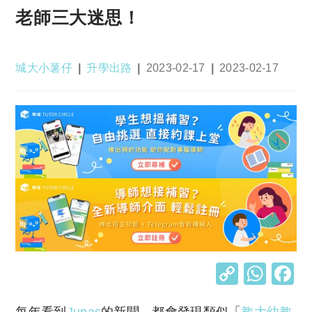
老師三大迷思！
Post
Post
Post
Post
城大小薯仔
升學出路
2023-02-17
2023-02-17
author:
category:
published:
last
modified:
C
W
o
h