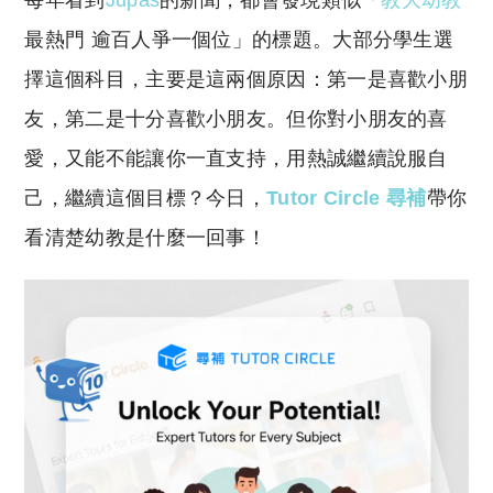
每年看到
Jupas
的新聞，都會發現類似「
教大幼教
p
at
y
s
最熱門 逾百人爭一個位」的標題。大部分學生選
Li
A
擇這個科目，主要是這兩個原因：第一是喜歡小朋
n
p
友，第二是十分喜歡小朋友。但你對小朋友的喜
k
p
愛，又能不能讓你一直支持，用熱誠繼續說服自
己，繼續這個目標？今日，
Tutor Circle 尋補
帶你
看清楚幼教是什麼一回事！