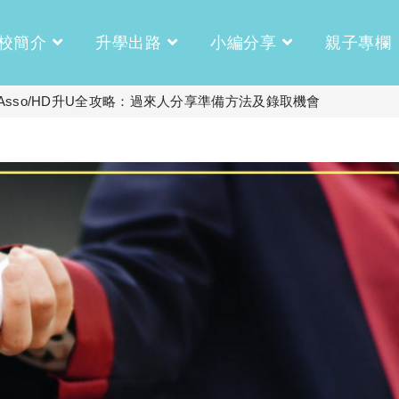
校簡介
升學出路
小編分享
親子專欄
】Asso/HD升U全攻略：過來人分享準備方法及錄取機會