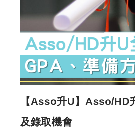
【Asso升U】Asso/
及錄取機會