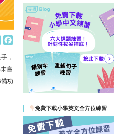
W
F
h
a
失手，
at
c
s
e
都未嘗
A
b
準備功
p
o
p
o
k
免費下載小學英文全方位練習