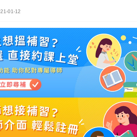
st
21-01-12
t
dified: