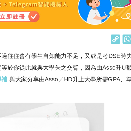
C
o
不過往往會有學生自知能力不足，又或是考DSE時
p
y
等於你從此就與大學失之交臂，因為由Asso升U
Li
 尋補
與大家分享由Asso／HD升上大學所需GPA、
n
k