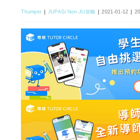
Post
Post
Post
Po
Thumper
JUPAS/ Non-JU攻略
2021-01-12
20
author:
category:
published:
las
mo