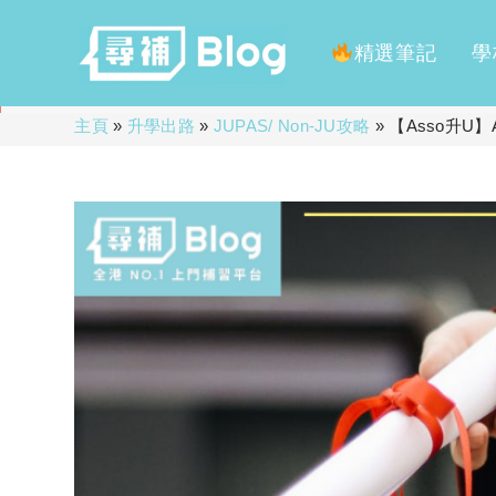
精選筆記
學
Skip
主頁
»
升學出路
»
JUPAS/ Non-JU攻略
»
【Asso升U
to
content