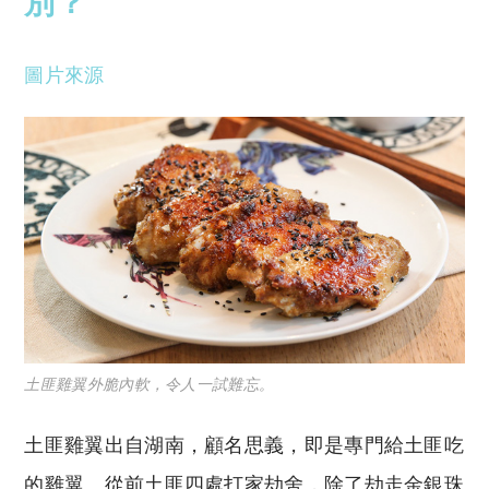
別？
圖片來源
土匪雞翼外脆內軟，令人一試難忘。
土匪雞翼出自湖南，顧名思義，即是專門給土匪吃
的雞翼。從前土匪四處打家劫舍，除了劫走金銀珠