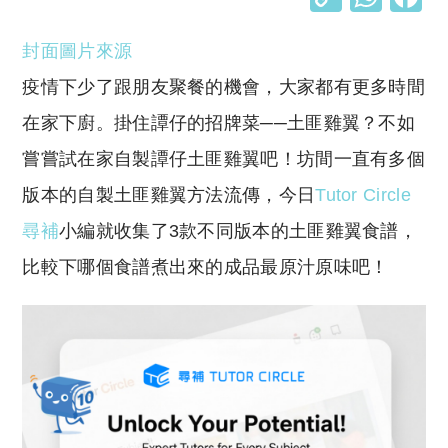
o
h
封面圖片來源
p
at
y
s
疫情下少了跟朋友聚餐的機會，大家都有更多時間
Li
A
在家下廚。掛住譚仔的招牌菜──土匪雞翼？不如
n
p
嘗嘗試在家自製譚仔土匪雞翼吧！坊間一直有多個
k
p
版本的自製土匪雞翼方法流傳，今日
Tutor Circle
尋補
小編就收集了3款不同版本的土匪雞翼食譜，
比較下哪個食譜煮出來的成品最原汁原味吧！