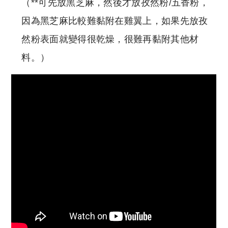
（**可先放黑芝麻，然後才放孜然粉/五香粉，
因為黑芝麻比較難黏附在雞翼上，如果先放孜
然粉表面就變得很乾燥，很難再黏附其他材
料。）