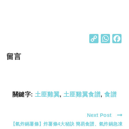
C
W
o
h
p
at
留言
y
s
Li
A
n
p
k
p
關鍵字:
土匪雞翼
,
土匪雞翼食譜
,
食譜
Next Post
Read
【氣炸鍋薯條】炸薯條4大秘訣 簡易食譜、氣炸鍋急凍
more