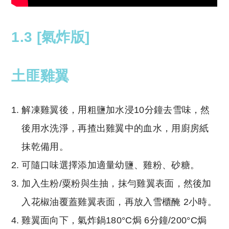
1.3 [氣炸版]
土匪雞翼
解凍雞翼後，用粗鹽加水浸10分鐘去雪味，然
後用水洗淨，再揸出雞翼中的血水，用廚房紙
抹乾備用。
可隨口味選擇添加適量幼鹽、雞粉、砂糖。
加入生粉/粟粉與生抽，抹勻雞翼表面，然後加
入花椒油覆蓋雞翼表面，再放入雪櫃醃 2小時。
雞翼面向下，氣炸鍋180°C焗 6分鐘/200°C焗