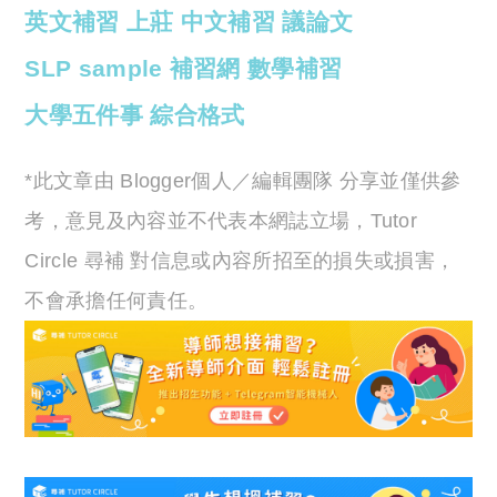
英文補習
上莊
中文補習
議論文
SLP sample
補習網
數學補習
大學五件事
綜合格式
*此文章由 Blogger個人／編輯團隊 分享並僅供參
考，意見及內容並不代表本網誌立場，Tutor
Circle 尋補 對信息或內容所招至的損失或損害，
不會承擔任何責任。