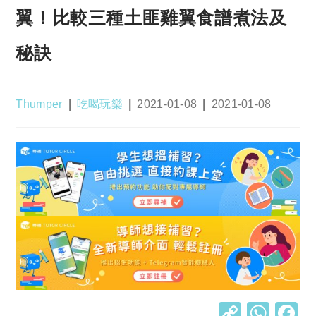
翼！比較三種土匪雞翼食譜煮法及
秘訣
Post
Post
Post
Post
Thumper
吃喝玩樂
2021-01-08
2021-01-08
author:
category:
published:
last
modified:
C
W