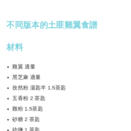
不同版本的
土匪雞翼
食譜
材料
雞翼
適量
黑芝麻
適量
孜然粉
湯匙半 1.5茶匙
五香粉
2 茶匙
雞粉
1.5茶匙
砂糖
2 茶匙
幼鹽
1 茶匙