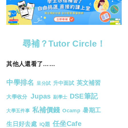
尋補？Tutor Circle！
其他人還看了……
中學排名
英文補習
升中面試
呈分試
Jupas
DSE筆記
大學收分
副學士
私補價錢
暑期工
Ocamp
大學五件事
任坐Cafe
生日好去處
IQ題