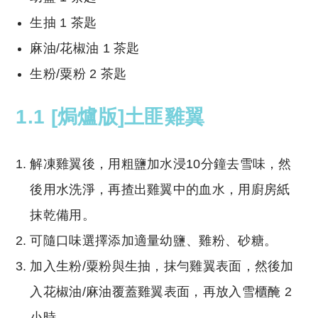
生抽
1 茶匙
麻油/花椒油
1 茶匙
生粉/粟粉
2 茶匙
1.1 [焗爐版]
土匪雞翼
解凍雞翼後，用粗鹽加水浸10分鐘去雪味，然
後用水洗淨，再揸出雞翼中的血水，用廚房紙
抹乾備用。
可隨口味選擇添加適量幼鹽、雞粉、砂糖。
加入生粉/粟粉與生抽，抹勻雞翼表面，然後加
入花椒油/麻油覆蓋雞翼表面，再放入雪櫃醃 2
小時。