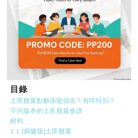
目錄
土匪雞翼點解係呢個名？有咩特別？
不同版本的土匪雞翼食譜
材料
1.1 [焗爐版]土匪雞翼