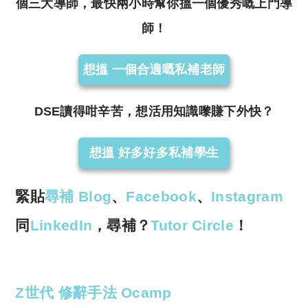
個三大導師，最快兩小時幫你搵一個優秀嘅上門導
師！
想搵 一個合適嘅私補老師
DSE讀得咁辛苦，想活用知識嚟賺下外快？
想搵 好多好多私補學生
緊貼
尋補 Blog
、
Facebook
、
Instagram
同
LinkedIn
，尋補？
Tutor Circle
！
Z世代
修辭手法
Ocamp