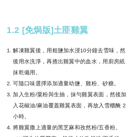
1.2 [免焗版]
土匪雞翼
解凍雞翼後，用粗鹽加水浸10分鐘去雪味，然
後用水洗淨，再揸出雞翼中的血水，用廚房紙
抹乾備用。
可隨口味選擇添加適量幼鹽、雞粉、砂糖。
加入生粉/粟粉與生抽，抹勻雞翼表面，然後加
入花椒油/麻油覆蓋雞翼表面，再放入雪櫃醃 2
小時。
將雞翼撒上適量的黑芝麻和孜然粉/五香粉。