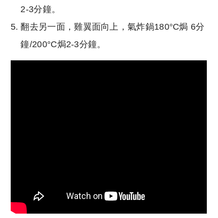
2-3分鐘。
翻去另一面，雞翼面向上，氣炸鍋180°C焗 6分
鐘/200°C焗2-3分鐘。