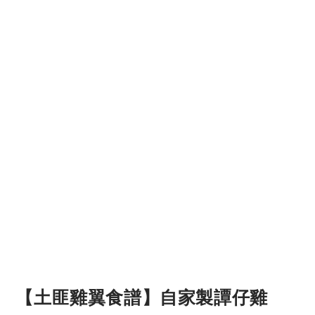
【土匪雞翼食譜】自家製譚仔雞