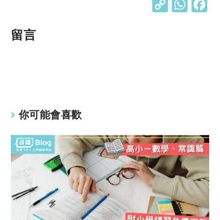
C
W
o
h
p
at
留言
y
s
Li
A
n
p
k
p
你可能會喜歡