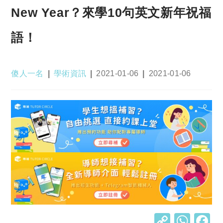
New Year？來學10句英文新年祝福
語！
Post
Post
Post
Post
傻人一名
學術資訊
2021-01-06
2021-01-06
author:
category:
published:
last
modified:
C
W