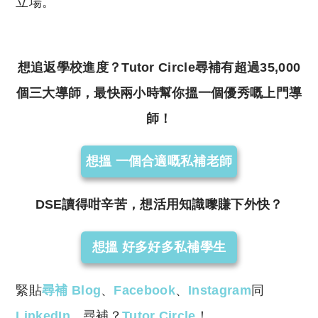
立場。
想追返學校進度？Tutor Circle尋補有超過35,000
個三大導師，最快兩小時幫你搵一個優秀嘅上門導
師！
想搵 一個合適嘅私補老師
DSE讀得咁辛苦，想活用知識嚟賺下外快？
想搵 好多好多私補學生
緊貼
尋補 Blog
、
Facebook
、
Instagram
同
LinkedIn
，尋補？
Tutor Circle
！