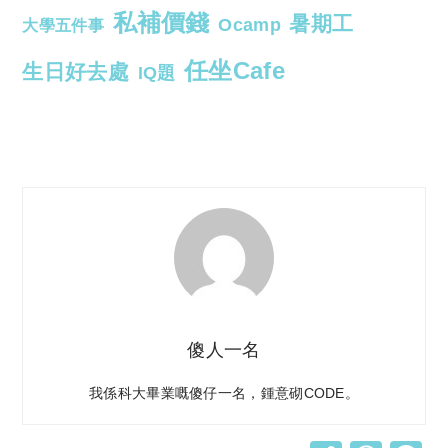
私補價錢
暑期工
Ocamp
大學五件事
任坐Cafe
生日好去處
IQ題
傻人一名
我係科大畢業嘅傻仔一名，鍾意砌CODE。