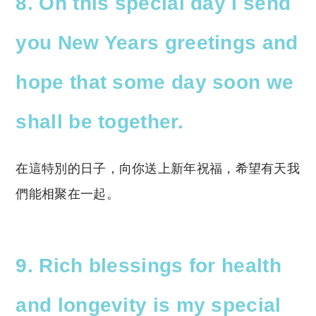
8. On this special day I send
you New Years greetings and
hope that some day soon we
shall be together.
在這特別的日子，向你送上新年祝福，希望有天我
們能相聚在一起。
9. Rich blessings for health
and longevity is my special