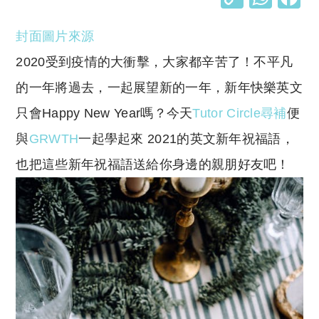
o
h
封面圖片來源
p
at
y
s
2020受到疫情的大衝擊，大家都辛苦了！不平凡
Li
A
的一年將過去，一起展望新的一年，新年快樂英文
n
p
只會Happy New Year嗎？
今天
Tutor Circle尋補
便
k
p
與
GRWTH
一起學起來 2021的英文新年祝福語，
也把這些新年祝福語送給你身邊的親朋好友吧！