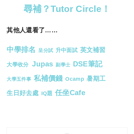
尋補？Tutor Circle！
其他人還看了……
中學排名
英文補習
升中面試
呈分試
Jupas
DSE筆記
大學收分
副學士
私補價錢
暑期工
Ocamp
大學五件事
任坐Cafe
生日好去處
IQ題