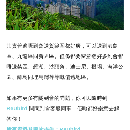
其實普遍嘅到會送貨範圍都好廣，可以送到港島
區、九龍區同新界區。
但係都要留意翻好多到會都
唔送禁區、羅湖、沙頭角、迪士尼、機場、海洋公
園、離島同埋馬灣等等嘅偏遠地區。
如果有更多有關到會的問題，你可以隨時到
ReUbird
問問到會客服同事，佢哋都好樂意去解
答你！
所有資料及圖片提供：ReUbird