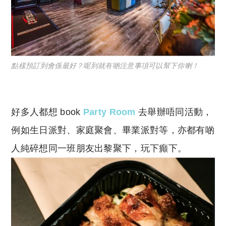
點樣預訂到會係最好？呢到就有啲注意事項可以幫下你喇！
好多人都想 book
Party Room
去舉辦唔同活動，
例如生日派對、家庭聚會、畢業派對等，亦都有啲
人純碎想同一班朋友出黎聚下，玩下癲下。