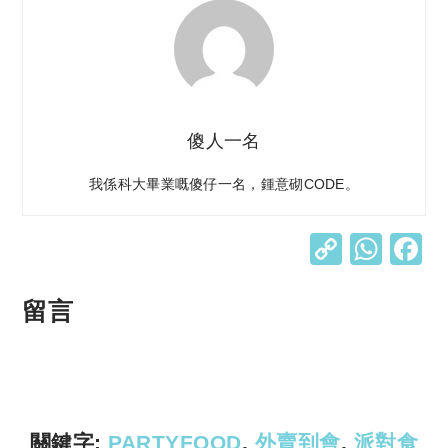
傻人一名
我係科大畢業嘅傻仔一名，鍾意砌CODE。
C
W
o
h
p
at
留言
y
s
Li
A
n
p
k
p
關鍵字:
PARTYFOOD
,
外賣到會
,
派對食