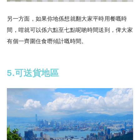
另一方面，如果你地係想就翻大家平時用餐嘅時
間，咁就可以係六點至七點呢啲時間送到，俾大家
有個一齊圍住食嘢傾計嘅時間。
5.可送貨地區