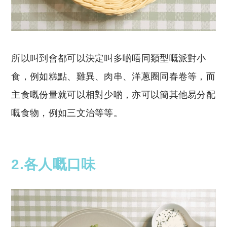
所以叫到會都可以決定叫多啲唔同類型嘅派對小
食，例如糕點、雞異、肉串、洋蔥圈同春卷等，而
主食嘅份量就可以相對少啲，亦可以簡其他易分配
嘅食物，例如三文治等等。
2.各人嘅口味