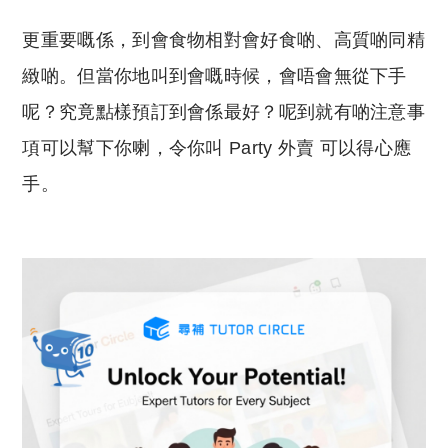
更重要嘅係，到會食物相對會好食啲、高質啲同精
緻啲。但當你地叫到會嘅時候，會唔會無從下手
呢？究竟點樣預訂到會係最好？呢到就有啲注意事
項可以幫下你喇，令你叫 Party 外賣 可以得心應
手。