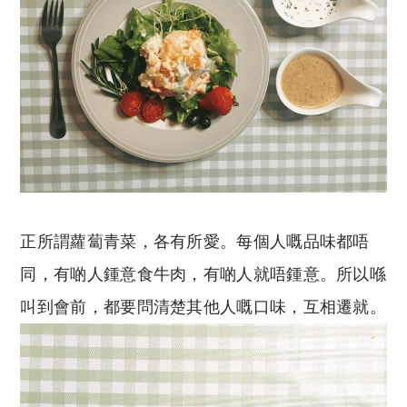
正所謂蘿蔔青菜，各有所愛。每個人嘅品味都唔
同，有啲人鍾意食牛肉，有啲人就唔鍾意。所以喺
叫到會前，都要問清楚其他人嘅口味，互相遷就。