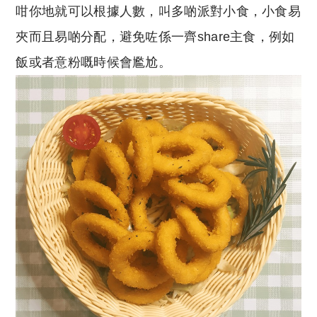
咁你地就可以根據人數，叫多啲派對小食，小食易
夾而且易啲分配，避免咗係一齊share主食，例如
飯或者意粉嘅時候會尷尬。