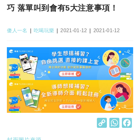
巧 落單叫到會有5大注意事項！
Post
Post
Post
Post
傻人一名
吃喝玩樂
2021-01-12
2021-01-12
author:
category:
published:
last
modified:
C
W
o
h