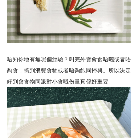
唔知你地有無呢個經驗？叫完外賣會食唔曬或者唔
夠食，搞到浪費食物或者唔夠飽同掃興。所以決定
好到會食物同派對小食嘅份量真係好重要。