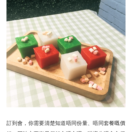
訂到會，你需要清楚知道唔同份量、唔同套餐嘅價