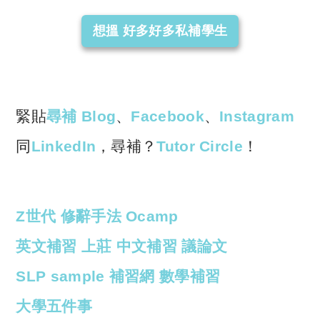
想搵 好多好多私補學生
緊貼
尋補 Blog
、
Facebook
、
Instagram
同
LinkedIn
，尋補？
Tutor Circle
！
Z世代
修辭手法
Ocamp
英文補習
上莊
中文補習
議論文
SLP sample
補習網
數學補習
大學五件事