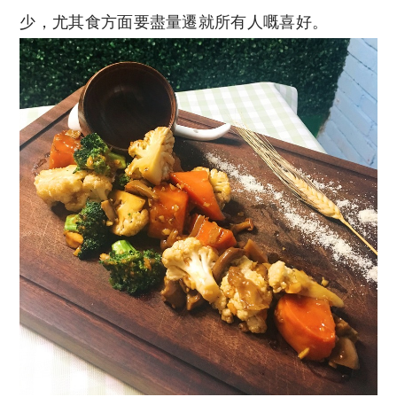
少，尤其食方面要盡量遷就所有人嘅喜好。