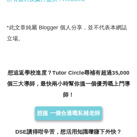
*此文章純屬 Blogger 個人分享，並不代表本網誌
立場。
想追返學校進度？Tutor Circle尋補有超過35,000
個三大導師，最快兩小時幫你搵一個優秀嘅上門導
師！
想搵 一個合適嘅私補老師
DSE讀得咁辛苦，想活用知識嚟賺下外快？