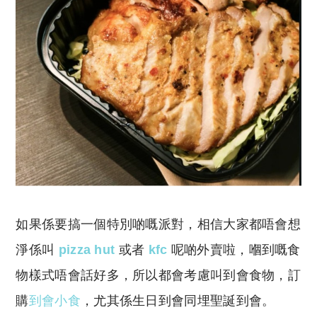
如果係要搞一個特別啲嘅派對，相信大家都唔會想
淨係叫
pizza hut
或者
kfc
呢啲外賣啦，嗰到嘅食
物樣式唔會話好多，所以都會考慮叫到會食物，訂
購
到會小食
，尤其係生日到會同埋聖誕到會。