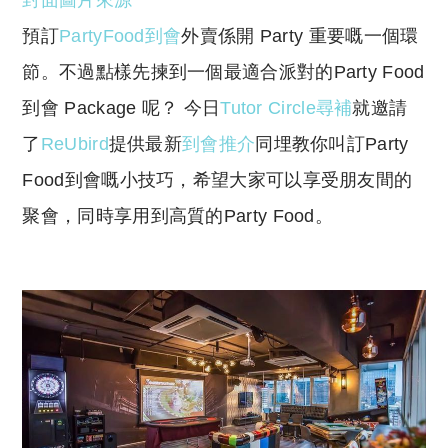
封面圖片來源
p
at
y
s
預訂
PartyFood到會
外賣係開 Party 重要嘅一個環
Li
A
節。不過點樣先揀到一個最適合派對的Party Food
n
p
到會 Package 呢？ 今日
Tutor Circle尋補
就邀請
k
p
了
ReUbird
提供最新
到會推介
同埋教你叫訂Party
Food到會嘅小技巧，希望大家可以享受朋友間的
聚會，同時享用到高質的Party Food。