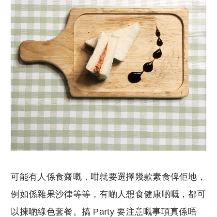
可能有人係食齋嘅，咁就要選擇幾款素食俾佢地，
例如係雜果沙律等等，有啲人想食健康啲嘅，都可
以揀啲綠色套餐。搞 Party 要注意嘅事項真係唔