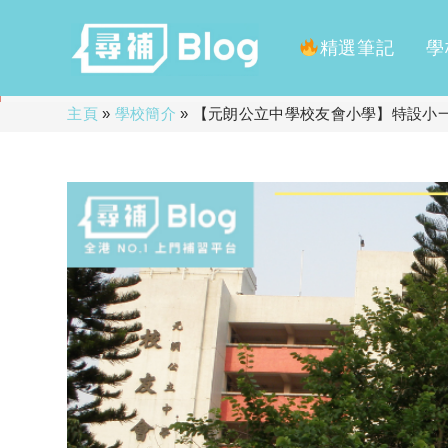
精選筆記
學
Skip
主頁
»
學校簡介
»
【元朗公立中學校友會小學】特設小一
to
content