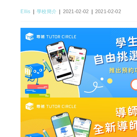
Post
Post
Post
Post
Ellis
學校簡介
2021-02-02
2021-02-02
author:
category:
published:
last
modified: