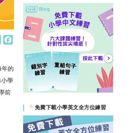
W
F
h
a
at
c
s
e
每年的
A
b
內小學
p
o
學前
p
o
k
免費下載小學英文全方位練習