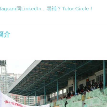
agram同LinkedIn，尋補？Tutor Circle！
簡介