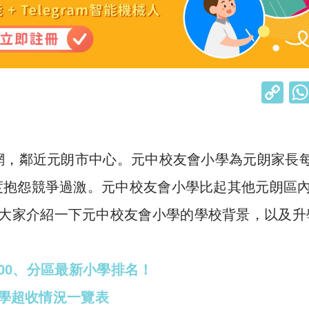
C
o
p
y
網，鄰近元朗市中心。元中校友會小學為元朗家長
Li
度抱怨競爭過激。元中校友會小學比起其他元朗區
n
大家介紹一下元中校友會小學的學校背景，以及升
k
100、分區最新小學排名！
小學超收情況一覽表