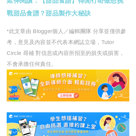
延伸閱讀：【甜品食譜】得閒冇嘢做想挑
戰甜品食譜？甜品製作大秘訣
*此文章由 Blogger個人／編輯團隊 分享並僅供參
考，意見及內容並不代表本網誌立場，Tutor
Circle 尋補 對信息或內容所招至的損失或損害，
不會承擔任何責任。