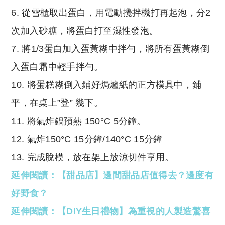
6. 從雪櫃取出蛋白，用電動攪拌機打再起泡，分2
次加入砂糖，將蛋白打至濕性發泡。
7. 將1/3蛋白加入蛋黃糊中拌勻，將所有蛋黃糊倒
入蛋白霜中輕手拌勻。
10. 將蛋糕糊倒入鋪好焗爐紙的正方模具中，鋪
平，在桌上”登” 幾下。
11. 將氣炸鍋預熱 150°C 5分鐘。
12. 氣炸150°C 15分鐘/140°C 15分鐘
13. 完成脫模，放在架上放涼切件享用。
延伸閱讀：【甜品店】邊間甜品店值得去？邊度有
好野食？
延伸閱讀：【DIY生日禮物】為重視的人製造驚喜