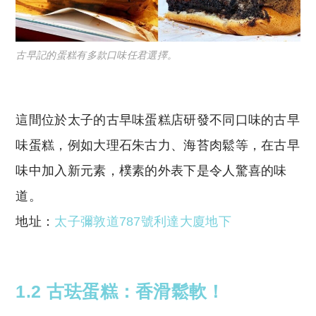
古早記的蛋糕有多款口味任君選擇。
這間位於太子的古早味蛋糕店研發不同口味的古早
味蛋糕，例如大理石朱古力、海苔肉鬆等，在古早
味中加入新元素，樸素的外表下是令人驚喜的味
道。
地址：
太子彌敦道787號利達大廈地下
1.2 古珐蛋糕：香滑鬆軟！