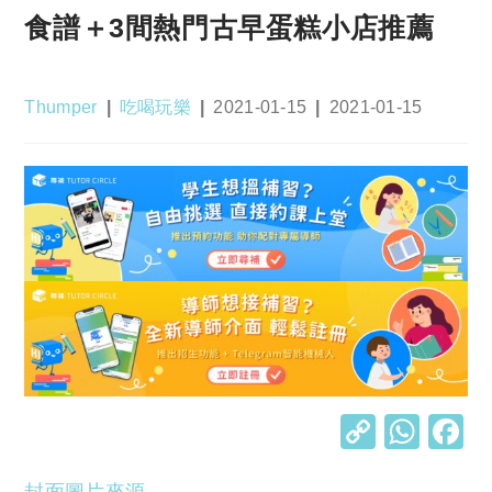
食譜＋3間熱門古早蛋糕小店推薦
Post
Post
Post
Post
Thumper
吃喝玩樂
2021-01-15
2021-01-15
author:
category:
published:
last
modified:
C
W
o
h