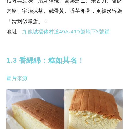
括經典原味、清新檸檬、醬爆芝士、朱古力、香酥
肉鬆、宇治抹茶、鹹蛋黃、香芋椰蓉，更被形容為
「滑到似燉蛋」！
地址：
九龍城福佬村道49A-49D號地下3號舖
1.3
香綿綿：糕如其名！
圖片來源