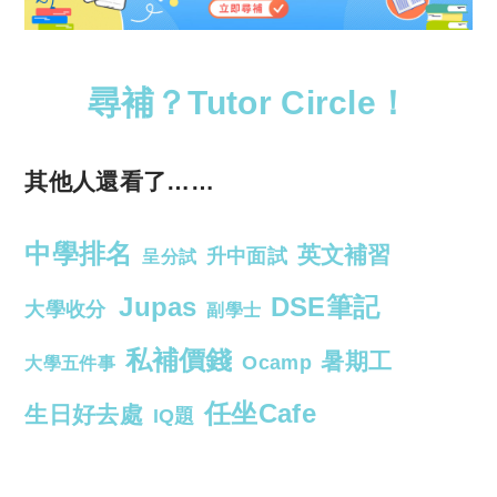
尋補？Tutor Circle！
其他人還看了……
中學排名
英文補習
升中面試
呈分試
Jupas
DSE筆記
大學收分
副學士
私補價錢
暑期工
Ocamp
大學五件事
任坐Cafe
生日好去處
IQ題