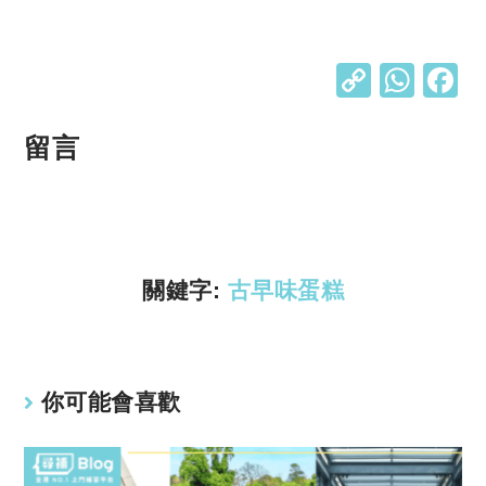
C
W
o
h
p
at
留言
y
s
Li
A
n
p
k
p
關鍵字:
古早味蛋糕
你可能會喜歡