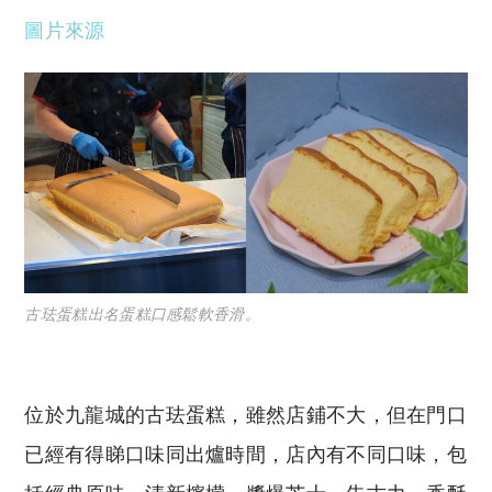
圖片來源
古珐蛋糕出名蛋糕口感鬆軟香滑。
位於九龍城的古珐蛋糕，雖然店鋪不大，但在門口
已經有得睇口味同出爐時間，店內有不同口味，包