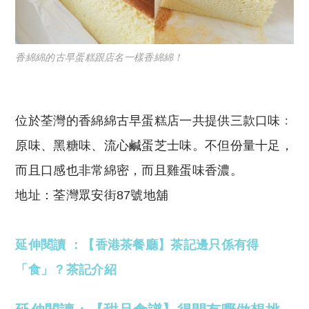
香綿綿的古早蛋糕跟店名一樣香綿綿！
位於荃灣的香綿綿古早蛋糕店一共提供三款口味﹕
原味、黑糖味、流心鹹蛋芝士味。不但份量十足，
而且口感也非常綿密，而且雞蛋味香濃。
地址：荃灣眾安街87號地舖
延伸閱讀 ：【香港茶餐廳】茶記邊只係有得
「食」？茶記介紹