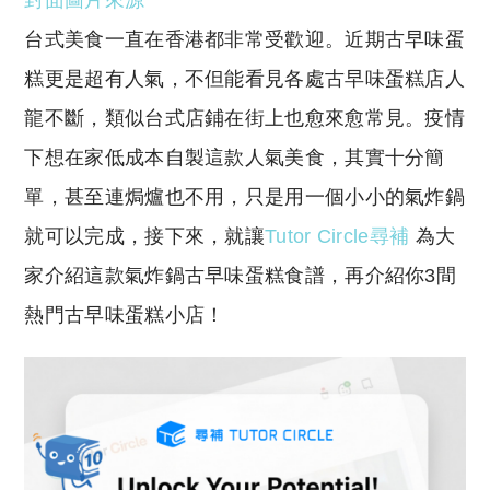
封面圖片來源
p
at
y
s
台式美食一直在香港都非常受歡迎。近期古早味蛋
Li
A
糕更是超有人氣，不但能看見各處古早味蛋糕店人
n
p
龍不斷，類似台式店鋪在街上也愈來愈常見。疫情
k
p
下想在家低成本自製這款人氣美食，其實十分簡
單，甚至連焗爐也不用，只是用一個小小的氣炸鍋
就可以完成，接下來，就讓
Tutor Circle尋補
為大
家介紹這款氣炸鍋古早味蛋糕食譜，再介紹你3間
熱門古早味蛋糕小店！