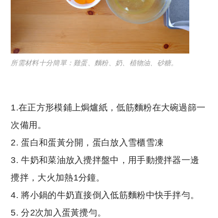
所需材料十分簡單：雞蛋、麵粉、奶、植物油、砂糖。
1.在正方形模鋪上焗爐紙，低筋麵粉在大碗過篩一
次備用。
2. 蛋白和蛋黃分開，蛋白放入雪櫃雪凍
3. 牛奶和菜油放入攪拌盤中，用手動攪拌器一邊
攪拌，大火加熱1分鐘。
4. 將小鍋的牛奶直接倒入低筋麵粉中快手拌勻。
5. 分2次加入蛋黃攪勻。