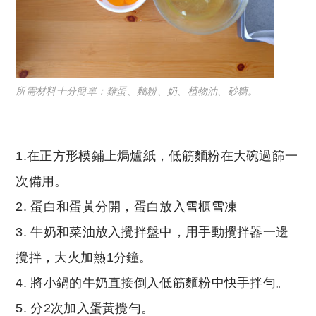
所需材料十分簡單：雞蛋、麵粉、奶、植物油、砂糖。
1.在正方形模鋪上焗爐紙，低筋麵粉在大碗過篩一
次備用。
2. 蛋白和蛋黃分開，蛋白放入雪櫃雪凍
3. 牛奶和菜油放入攪拌盤中，用手動攪拌器一邊
攪拌，大火加熱1分鐘。
4. 將小鍋的牛奶直接倒入低筋麵粉中快手拌勻。
5. 分2次加入蛋黃攪勻。