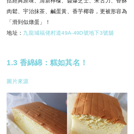
括經典原味、清新檸檬、醬爆芝士、朱古力、香酥
肉鬆、宇治抹茶、鹹蛋黃、香芋椰蓉，更被形容為
「滑到似燉蛋」！
地址：
九龍城福佬村道49A-49D號地下3號舖
1.3
香綿綿：糕如其名！
圖片來源