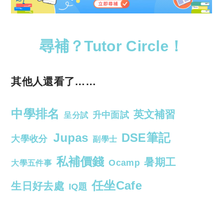
尋補？Tutor Circle！
其他人還看了……
中學排名
英文補習
升中面試
呈分試
Jupas
DSE筆記
大學收分
副學士
私補價錢
暑期工
Ocamp
大學五件事
任坐Cafe
生日好去處
IQ題