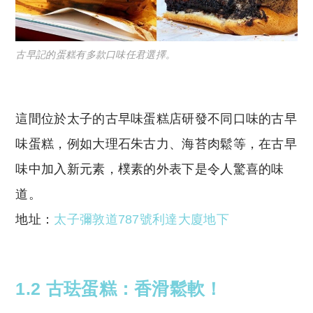
古早記的蛋糕有多款口味任君選擇。
這間位於太子的古早味蛋糕店研發不同口味的古早
味蛋糕，例如大理石朱古力、海苔肉鬆等，在古早
味中加入新元素，樸素的外表下是令人驚喜的味
道。
地址：
太子彌敦道787號利達大廈地下
1.2 古珐蛋糕：香滑鬆軟！