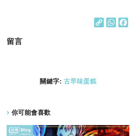
C
W
o
h
p
at
留言
y
s
Li
A
n
p
k
p
關鍵字:
古早味蛋糕
你可能會喜歡