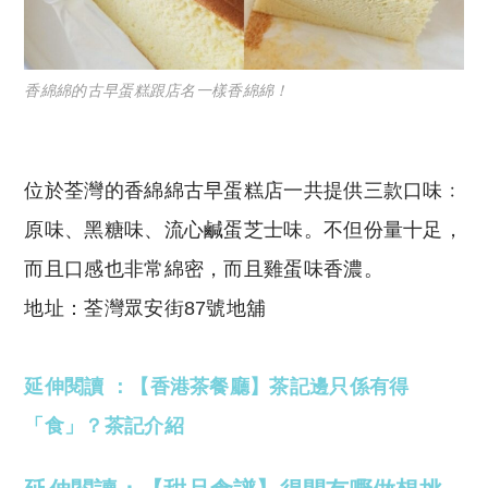
香綿綿的古早蛋糕跟店名一樣香綿綿！
位於荃灣的香綿綿古早蛋糕店一共提供三款口味﹕
原味、黑糖味、流心鹹蛋芝士味。不但份量十足，
而且口感也非常綿密，而且雞蛋味香濃。
地址：荃灣眾安街87號地舖
延伸閱讀 ：【香港茶餐廳】茶記邊只係有得
「食」？茶記介紹