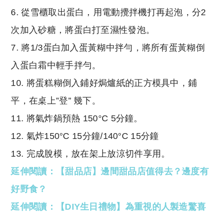
6. 從雪櫃取出蛋白，用電動攪拌機打再起泡，分2
次加入砂糖，將蛋白打至濕性發泡。
7. 將1/3蛋白加入蛋黃糊中拌勻，將所有蛋黃糊倒
入蛋白霜中輕手拌勻。
10. 將蛋糕糊倒入鋪好焗爐紙的正方模具中，鋪
平，在桌上”登” 幾下。
11. 將氣炸鍋預熱 150°C 5分鐘。
12. 氣炸150°C 15分鐘/140°C 15分鐘
13. 完成脫模，放在架上放涼切件享用。
延伸閱讀：【甜品店】邊間甜品店值得去？邊度有
好野食？
延伸閱讀：【DIY生日禮物】為重視的人製造驚喜