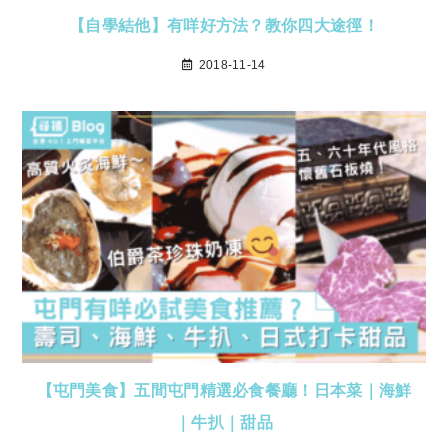
【自學結他】有咩好方法？教你四大途徑！
2018-11-14
【屯門美食】五間屯門精選必食餐廳！日本菜｜海鮮
｜牛扒｜甜品