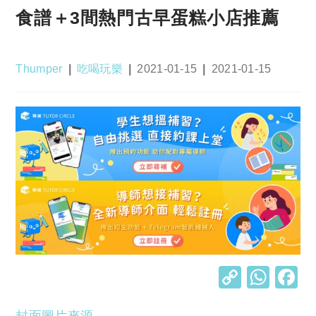
食譜＋3間熱門古早蛋糕小店推薦
Post
Post
Post
Post
Thumper
吃喝玩樂
2021-01-15
2021-01-15
author:
category:
published:
last
modified:
C
W
o
h