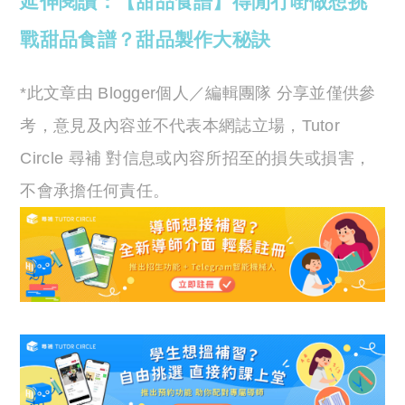
延伸閱讀：【甜品食譜】得閒冇嘢做想挑
戰甜品食譜？甜品製作大秘訣
*此文章由 Blogger個人／編輯團隊 分享並僅供參
考，意見及內容並不代表本網誌立場，Tutor
Circle 尋補 對信息或內容所招至的損失或損害，
不會承擔任何責任。