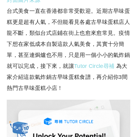
封面圖片來源
p
at
y
s
台式美食一直在香港都非常受歡迎。近期古早味蛋
Li
A
糕更是超有人氣，不但能看見各處古早味蛋糕店人
n
p
龍不斷，類似台式店鋪在街上也愈來愈常見。疫情
k
p
下想在家低成本自製這款人氣美食，其實十分簡
單，甚至連焗爐也不用，只是用一個小小的氣炸鍋
就可以完成，接下來，就讓
Tutor Circle尋補
為大
家介紹這款氣炸鍋古早味蛋糕食譜，再介紹你3間
熱門古早味蛋糕小店！