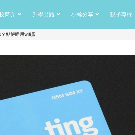
校簡介
升學出路
小編分享
親子專欄
d？點解唔用wifi蛋