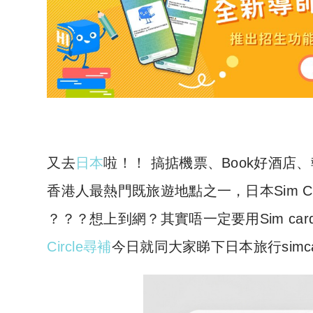
又去
日本
啦！！ 搞掂機票、Book好酒店、
香港人最熱門既旅遊地點之一，日本Sim Ca
？？？想上到網？其實唔一定要用Sim car
Circle尋補
今日就同大家睇下日本旅行simca