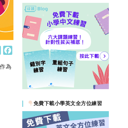
W
F
h
a
！作為
at
c
s
e
A
b
p
o
p
o
免費下載小學英文全方位練習
k