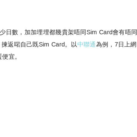
少日數，加加埋埋都幾貴架唔同Sim Card會有唔
啱自己既Sim Card。以
中聯通
為例，7日上網
i蛋便宜。