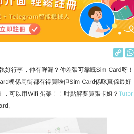
C
o
執好行李，仲有咩漏？仲差張可靠既Sim Card呀
p
y
rd梗係周街都有得買啦但Sim Card係咪真係最好
Li
d ，可以用Wifi 蛋架！！咁點解要買張卡姐？
Tutor
n
rd。
k