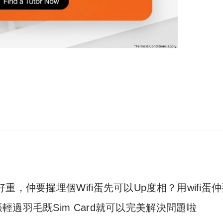
，仲要攞埋個Wifi蛋先可以Up度相？用wifi蛋
過羽毛既Sim Card就可以完美解決問題啦
d’