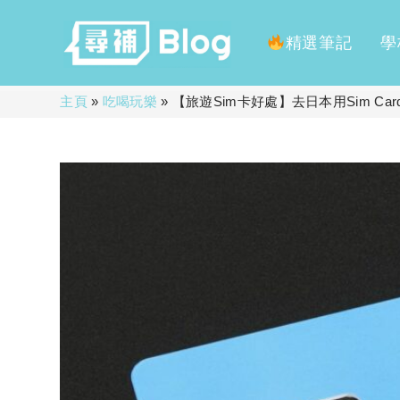
精選筆記
學
Skip
主頁
»
吃喝玩樂
»
【旅遊Sim卡好處】去日本用Sim Car
to
content