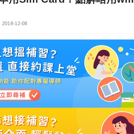
Post
2018-12-08
last
modified: