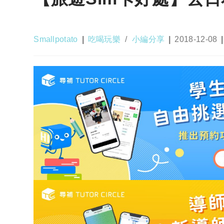
Post
Post
Post
Smallpotato
吃喝玩樂
/
小編分享
2018-12-08
author:
category:
published: