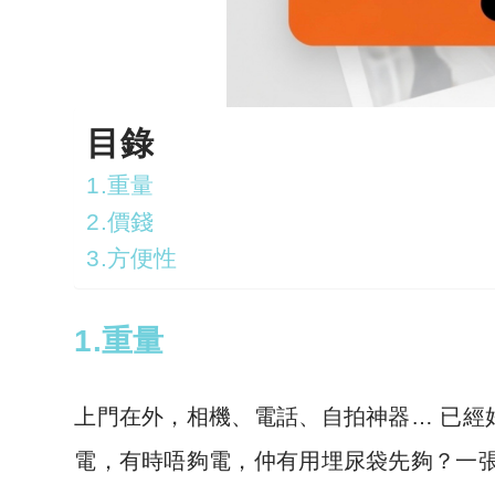
目錄
1.重量
2.價錢
3.方便性
1.重量
上門在外，相機、電話、自拍神器… 已經好重
電，有時唔夠電，仲有用埋尿袋先夠？一張輕