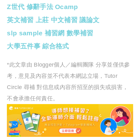
Z世代
修辭手法
Ocamp
英文補習
上莊
中文補習
議論文
slp sample
補習網
數學補習
大學五件事
綜合格式
*此文章由 Blogger個人／編輯團隊 分享並僅供參
考，意見及內容並不代表本網誌立場，Tutor
Circle 尋補 對信息或內容所招至的損失或損害，
不會承擔任何責任。