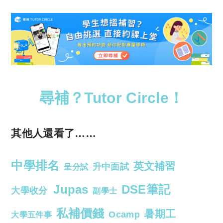
尋補？Tutor Circle！
其他人還看了……
中學排名
英文補習
升中面試
呈分試
Jupas
DSE筆記
大學收分
副學士
私補價錢
暑期工
Ocamp
大學五件事