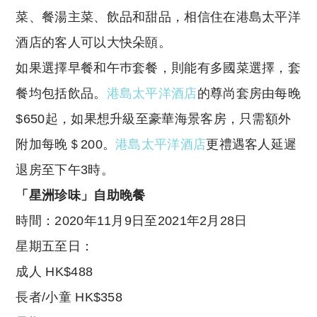
菜、餐湯主菜、飲品和甜品，相信住在港島太平洋
酒店的客人可以大快朵頤。
如果選擇早餐和午巿套餐，則能有多國菜選擇，套
餐均包括飲品。
港島太平洋酒店
的尊尚套房由每晚
$650起，如果想升級至豪華海景客房，只需額外
附加每晚＄200。
港島太平洋酒店
更禮遇客人延遲
退房至下午3時。
「星洲珍味」自助晚餐
時間：2020年11月9日至2021年2月28日
星期五至日：
成人 HK$488
長者/小童 HK$358