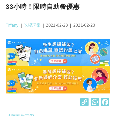
33小時！限時自助餐優惠
Post
Post
Post
Post
Tiffany
吃喝玩樂
2021-02-23
2021-02-23
author:
category:
published:
last
modified:
C
W
o
h