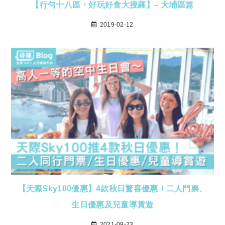
【行勻十八區・好玩好食大搜羅】– 大埔區篇
2019-02-12
【天際Sky100優惠】4款秋日驚喜優惠！二人門票、
生日優惠及兒童導賞遊
2021-09-23