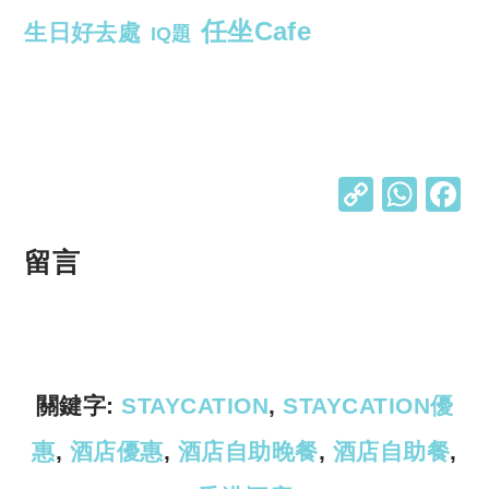
任坐Cafe
生日好去處
IQ題
C
W
o
h
p
at
留言
y
s
Li
A
n
p
k
p
關鍵字:
STAYCATION
,
STAYCATION優
惠
,
酒店優惠
,
酒店自助晚餐
,
酒店自助餐
,