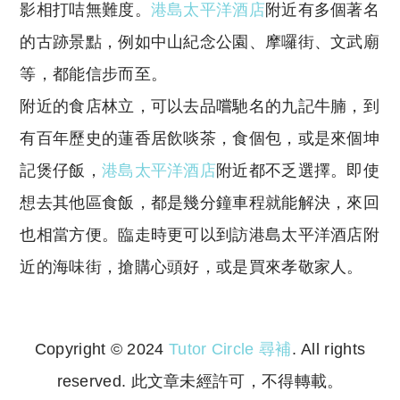
影相打咭無難度。
港島太平洋酒店
附近有多個著名
的古跡景點，例如中山紀念公園、摩囉街、文武廟
等，都能信步而至。
附近的食店林立，可以去品嚐馳名的九記牛腩，到
有百年歷史的蓮香居飲啖茶，食個包，或是來個坤
記煲仔飯，
港島太平洋酒店
附近都不乏選擇。即使
想去其他區食飯，都是幾分鐘車程就能解決，來回
也相當方便。臨走時更可以到訪港島太平洋酒店附
近的海味街，搶購心頭好，或是買來孝敬家人。
Copyright © 2024
Tutor Circle 尋補
. All rights
reserved. 此文章未經許可，不得轉載。