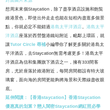
封面圖片來源
p
at
y
s
想周末來個Staycation，除了盡享酒店設施和飽覧
Li
A
維港景色，即使出外走走也能在短程內盡逛多個景
n
p
點，你就必定不能錯過
港島太平洋酒店
。
港島太平
k
p
洋酒店
座落於西營盤港鐵站附近，毗鄰上環區，就
讓
Tutor Circle 尋補
小編帶你了解更多關於港島太
平洋酒店，去Staycation無需考慮更多！港島太平
洋酒店為信和集團旗下酒店之一，擁有333間客
房，尤於座落於維港附近，每間房間都設有特大玻
璃窗，面向海的房間更能夠將海景和天際線盡收眼
底。
延伸閱讀：【香港staycation】香港Staycation
優惠真的划算？戀人閨密Staycation網紅照必學