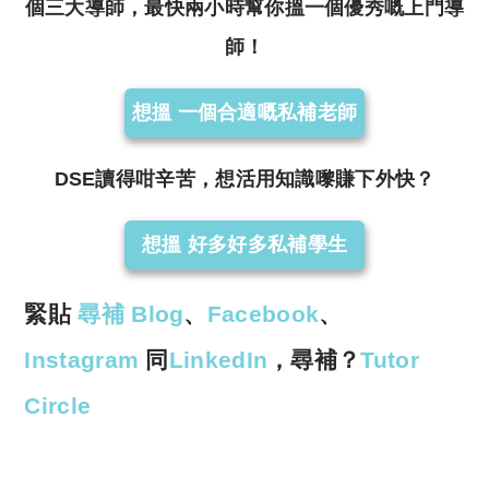
個三大導師，最快兩小時幫你搵一個優秀嘅上門導
師！
想搵 一個合適嘅私補老師
DSE讀得咁辛苦，想活用知識嚟賺下外快？
想搵 好多好多私補學生
緊貼
尋補 Blog
、
Facebook
、
Instagram
同
LinkedIn
，尋補？
Tutor
Circle