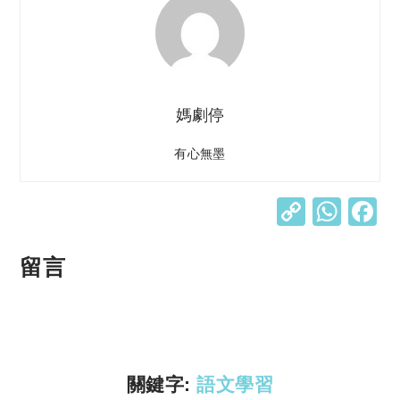
媽劇停
有心無墨
C
W
o
h
p
at
留言
y
s
Li
A
n
p
k
p
關鍵字:
語文學習