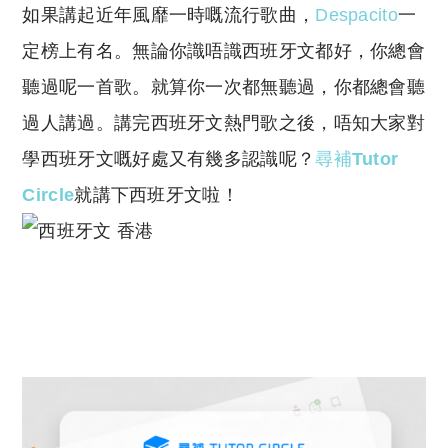
如果講起近年風靡一時嘅流行歌曲，
Despacito
一
p
at
y
s
定榜上有名。無論你識唔識西班牙文都好，你總會
Li
A
聽過呢一首歌。就算你一次都無聽過，你都總會聽
n
p
過人講過。講完西班牙文熱門歌之後，唔知大家對
k
p
學西班牙文嘅好處又有幾多認識呢？
尋補
Tutor
Circle
就講下西班牙文啦！