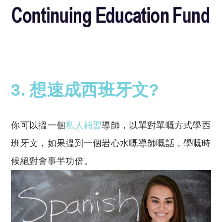
西班牙文 香港
3. 想速成西班牙文?
你可以搵一個
私人補習
導師，以單對單嘅方式學西
班牙文，如果搵到一個岩心水嘅導師嘅話，學嘅時
候絕對會事半功倍。