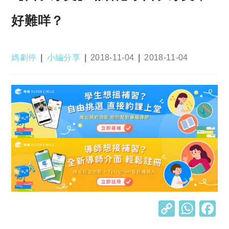
好難咩？
Post
Post
Post
Post
媽劇停
小編分享
2018-11-04
2018-11-04
author:
category:
published:
last
modified:
C
W
o
h