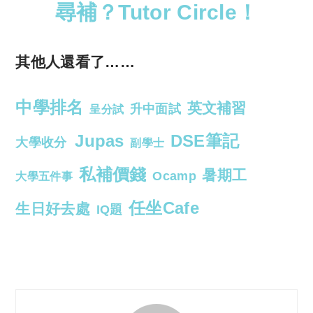
尋補？Tutor Circle！
其他人還看了……
中學排名
英文補習
升中面試
呈分試
Jupas
DSE筆記
大學收分
副學士
私補價錢
暑期工
Ocamp
大學五件事
任坐Cafe
生日好去處
IQ題