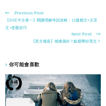
Previous Post
Read
【DSE中文卷一】閱讀理解考試攻略：12篇範文+文言
more
articles
文+答題技巧
Next Post
【英文補底】補邊個好？點樣學好英文？
你可能會喜歡