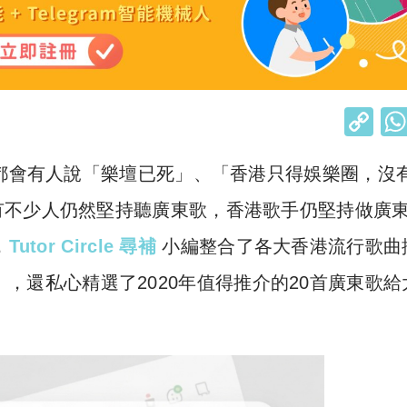
C
o
禮都會有人說「樂壇已死」、「香港只得娛樂圈，沒
p
y
有不少人仍然堅持聽廣東歌，香港歌手仍堅持做廣
Li
，
Tutor Circle 尋補
小編整合了各大香港流行歌曲
n
台等），還私心精選了2020年值得推介的20首廣東歌給
k