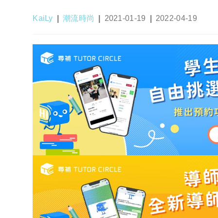
Post
Post
Post
Post
KaiLy
潮流時尚
2021-01-19
2022-04-19
author:
category:
published:
last
modified: