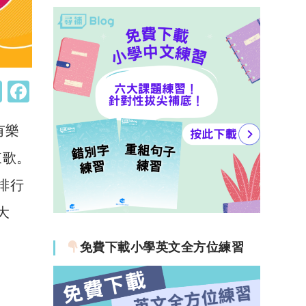
W
F
h
a
有樂
at
c
s
e
東歌。
A
b
排行
p
o
大
p
o
k
免費下載小學英文全方位練習