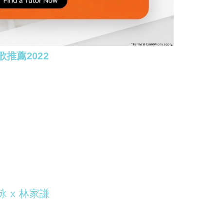
歌推薦2022
陳凱詠 x 林家謙