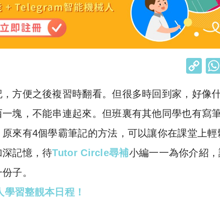
C
o
記，方便之後複習時翻看。但很多時回到家，好像
p
y
西一塊，不能串連起來。但班裏有其他同學也有寫
Li
？原來有4個學霸筆記的方法，可以讓你在課堂上輕
n
加深記憶，待
Tutor Circle尋補
小編一一為你介紹，
k
一份子。
帳達人學習整靚本日程！