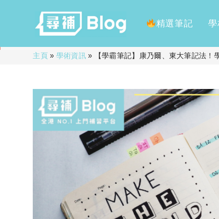
精選筆記
學
Skip
主頁
»
學術資訊
»
【學霸筆記】康乃爾、東大筆記法！
to
content