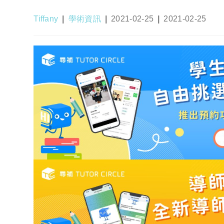
Post
Post
Post
Post
Tiffany
學術資訊
2021-02-25
2021-02-25
author:
category:
published:
last
modified: