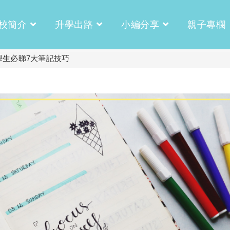
校簡介
升學出路
小編分享
親子專欄
學生必睇7大筆記技巧