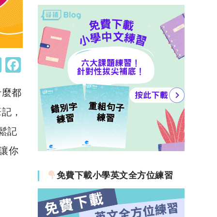
W
F
h
a
什麼都
at
c
s
e
筆記，
A
b
鬆記
p
o
讓你
p
o
k
免費下載小學英文全方位練習