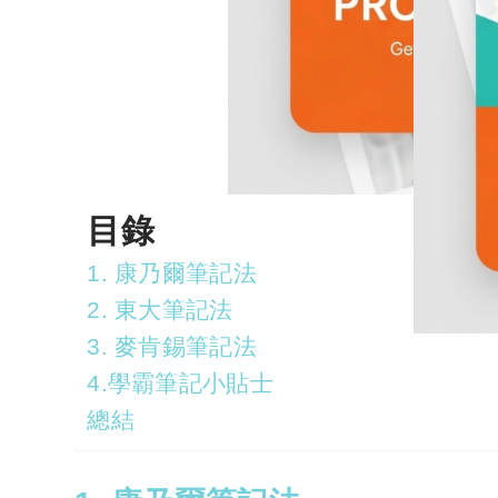
目錄
1. 康乃爾筆記法
2. 東大筆記法
3. 麥肯錫筆記法
4.學霸筆記小貼士
總結