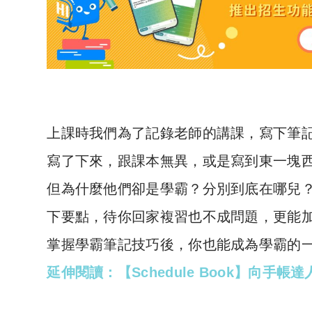
上課時我們為了記錄老師的講課，寫下筆
寫了下來，跟課本無異，或是寫到東一塊
但為什麼他們卻是學霸？分別到底在哪兒
下要點，待你回家複習也不成問題，更能
掌握學霸筆記技巧後，你也能成為學霸的
延伸閱讀：【Schedule Book】向手