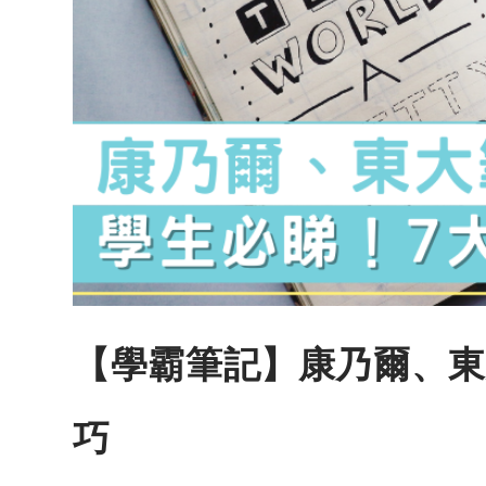
【學霸筆記】康乃爾、東
巧