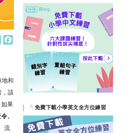
W
F
h
a
at
c
s
e
A
b
麻地和
p
o
者，該
p
o
，如果
k
免費下載小學英文全方位練習
聚令、
、流