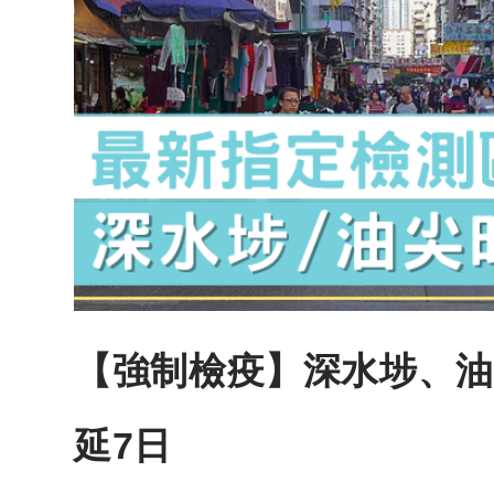
【強制檢疫】深水埗、油
延7日