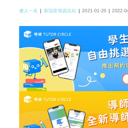
Post
Post
Post
Post
傻人一名
新冠疫情資訊站
2021-01-20
2022-0
author:
category:
published:
last
modified