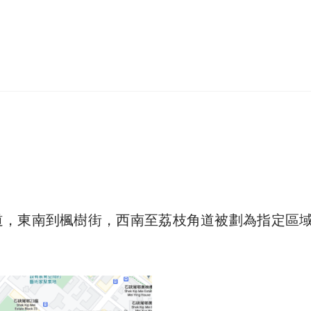
道，東南到楓樹街，西南至荔枝角道被劃為指定區