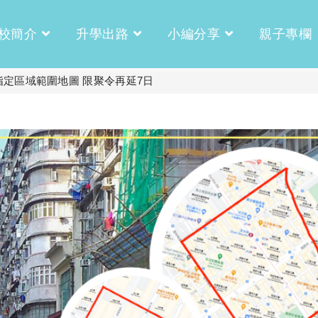
校簡介
升學出路
小編分享
親子專欄
定區域範圍地圖 限聚令再延7日