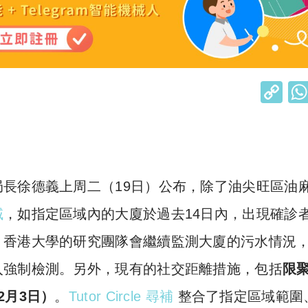
C
o
p
y
Li
長徐德義上周二（19日）公布，除了油尖旺區油
n
域
，如指定區域內的大廈於過去14日內，出現確診
k
，香港大學的研究團隊會繼續監測大廈的污水情況
入強制檢測。另外，現有的社交距離措施，包括
限
2月3日）
。
Tutor Circle 尋補
整合了指定區域範圍