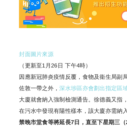
封面圖片來源
（更新至1月26日 下午4時）
因應新冠肺炎疫情反覆，食物及衞生局副局
佐敦一帶之外，
深水埗區亦會劃出指定區
大廈就會納入強制檢測通告。徐德義又指
在污水中發現有陽性樣本，該大廈亦需納
禁晚市堂食等將延長7日，直至下星期三（