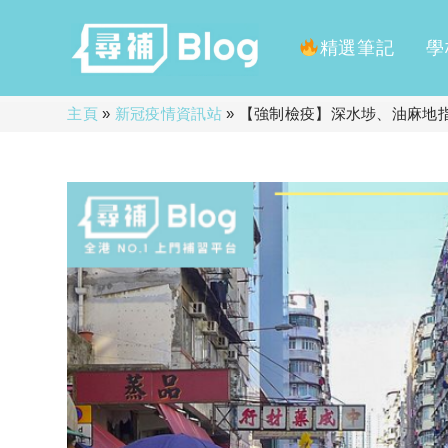
精選筆記
學
Skip
主頁
»
新冠疫情資訊站
»
【強制檢疫】深水埗、油麻地指
to
content