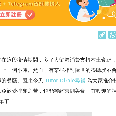
C
o
p
y
其在這段疫情期間，多了人留港消費支持本土食肆
Li
排上一個小時。然而，有某些相對隱世的餐廳就不
n
岸的餐廳。因此今天
Tutor Circle尋補
為大家推介
k
以免於受排隊之苦，也能輕鬆嘗到美食。有興趣的
單了！