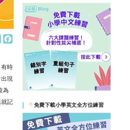
W
F
h
a
at
c
s
e
，有時
A
b
會出現
p
o
較為
p
o
話就記
k
免費下載小學英文全方位練習