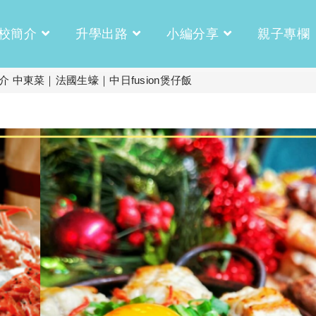
校簡介
升學出路
小編分享
親子專欄
 中東菜｜法國生蠔｜中日fusion煲仔飯