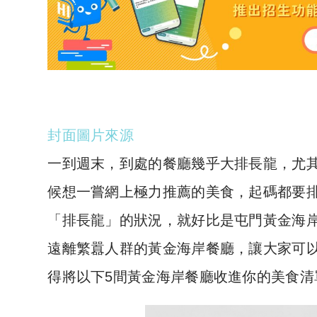
封面圖片來源
一到週末，到處的餐廳幾乎大排長龍，尤
候想一嘗網上極力推薦的美食，起碼都要
「排長龍」的狀況，就好比是屯門黃金海
遠離繁囂人群的黃金海岸餐廳，讓大家可
得將以下5間黃金海岸餐廳收進你的美食清