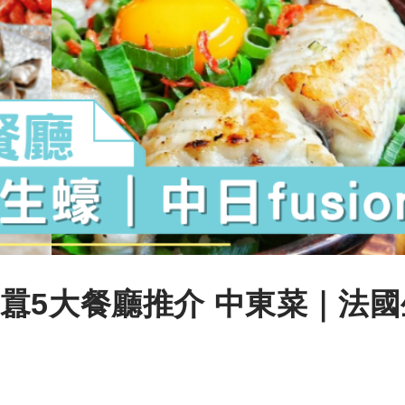
囂5大餐廳推介 中東菜｜法國