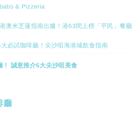
s & Pizzeria
新港澳米芝蓮指南出爐！港63間上榜「平民」餐
5大必試咖啡廳！尖沙咀海港城飲食指南
廳！ 誠意推介5大尖沙咀美食
啡廳