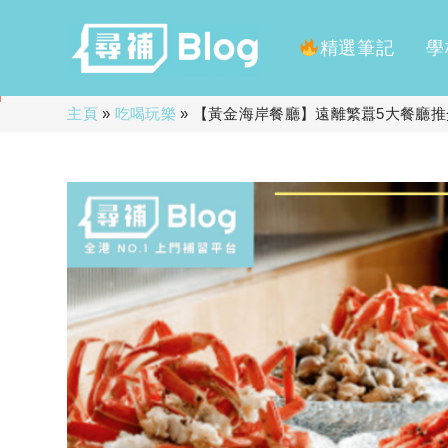
精選筆記
學
Skip
主頁
»
吃喝玩樂
»
【黃金海岸餐廳】遠離繁囂5大餐廳推介
to
content