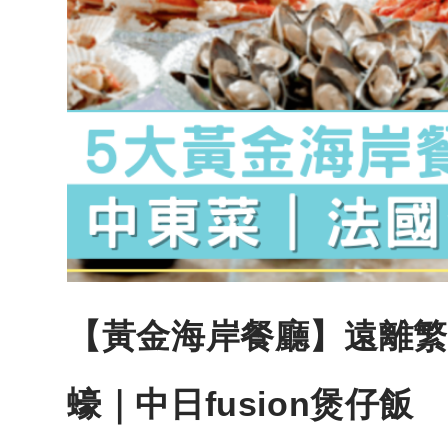
【黃金海岸餐廳】遠離繁
蠔｜中日fusion煲仔飯