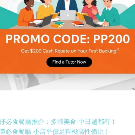
1必食餐廳！ 誠意推介5大尖沙咀美食
芝蓮小食店 推薦5種必試美食！糯米飯、豬骨粥
灣仔必食餐廳推介：多國美食 中日越都有！
中環必食餐廳 小店平價足料極高性價比！