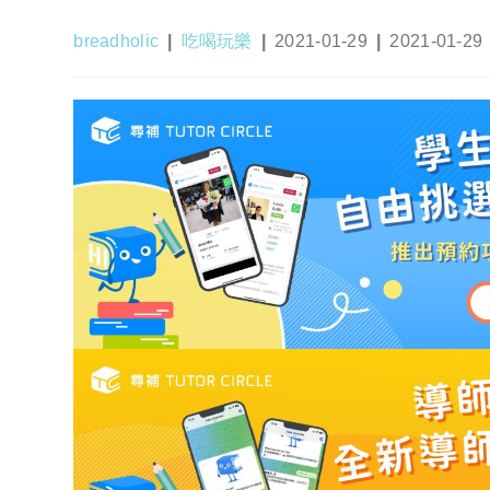
Post
Post
Post
Post
breadholic
吃喝玩樂
2021-01-29
2021-01-29
author:
category:
published:
last
modified: