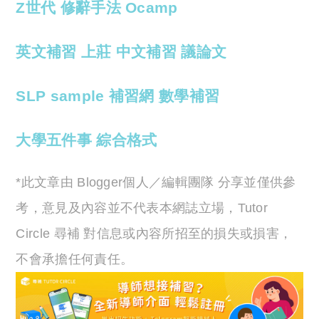
Z世代
修辭手法
Ocamp
英文補習
上莊
中文補習
議論文
SLP
sample
補習網
數學補習
大學五件事
綜合格式
*此文章由 Blogger個人／編輯團隊 分享並僅供參
考，意見及內容並不代表本網誌立場，Tutor
Circle 尋補 對信息或內容所招至的損失或損害，
不會承擔任何責任。