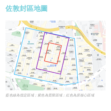
佐敦封區地圖
藍色線為指定區域；紫色為受限區域；紅色為原核心區域