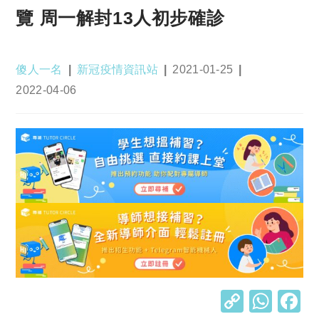
覽 周一解封13人初步確診
Post
Post
Post
傻人一名
新冠疫情資訊站
2021-01-25
author:
category:
published:
Post
2022-04-06
last
modified:
C
W