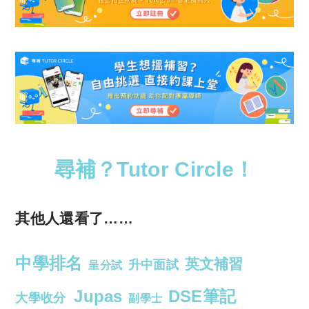
尋補？Tutor Circle！
其他人還看了……
中學排名
英文補習
升中面試
呈分試
Jupas
DSE筆記
大學收分
副學士