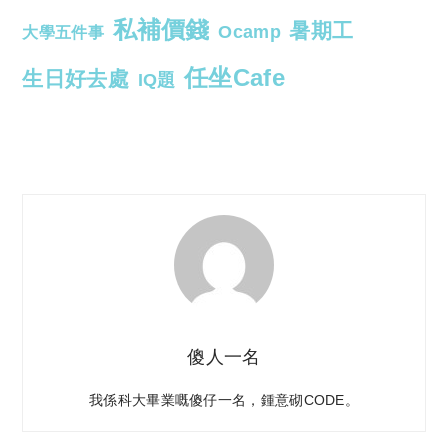
私補價錢
暑期工
Ocamp
大學五件事
任坐Cafe
生日好去處
IQ題
傻人一名
我係科大畢業嘅傻仔一名，鍾意砌CODE。