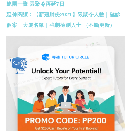
範圍一覽 限聚令再延7日
延伸閱讀：【新冠肺炎2021】限聚令人數｜確診
個案｜大廈名單｜強制檢測人士 （不斷更新）