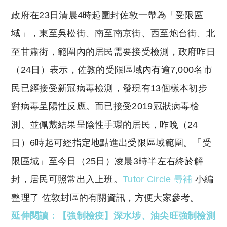
o
h
政府在23日清晨4時起圍封佐敦一帶為「受限區
p
at
y
s
域」，東至吳松街、南至南京街、西至炮台街、北
Li
A
至甘肅街，範圍內的居民需要接受檢測，政府昨日
n
p
（24日）表示，佐敦的受限區域內有逾7,000名市
k
p
民已經接受新冠病毒檢測，發現有13個樣本初步
對病毒呈陽性反應。而已接受2019冠狀病毒檢
測、並佩戴結果呈陰性手環的居民，昨晚（24
日）6時起可經指定地點進出受限區域範圍。「受
限區域」至今日（25日）凌晨3時半左右終於解
封，居民可照常出入上班。
Tutor Circle 尋補
小編
整理了 佐敦封區的有關資訊，方便大家參考。
延伸閱讀：【強制檢疫】深水埗、油尖旺強制檢測