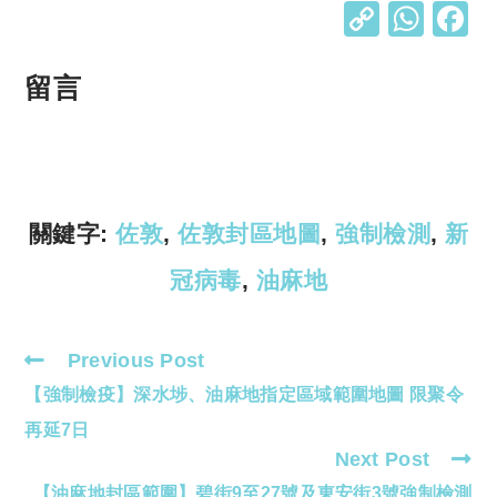
C
W
o
h
p
at
留言
y
s
Li
A
n
p
k
p
關鍵字:
佐敦
,
佐敦封區地圖
,
強制檢測
,
新
冠病毒
,
油麻地
Previous Post
Read
【強制檢疫】深水埗、油麻地指定區域範圍地圖 限聚令
more
articles
再延7日
Next Post
【油麻地封區範圍】碧街9至27號及東安街3號強制檢測