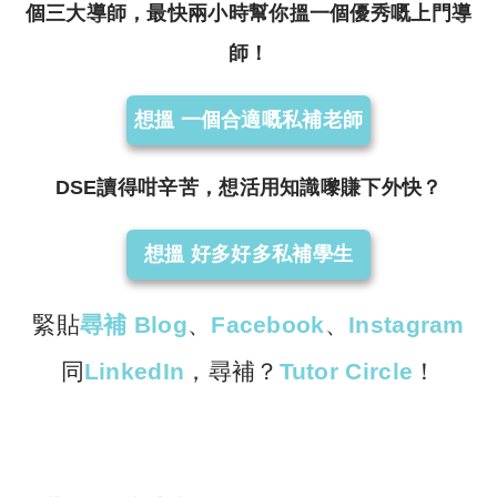
個三大導師，最快兩小時幫你搵一個優秀嘅上門導
師！
想搵 一個合適嘅私補老師
DSE讀得咁辛苦，想活用知識嚟賺下外快？
想搵 好多好多私補學生
緊貼
尋補 Blog
、
Facebook
、
Instagram
同
LinkedIn
，尋補？
Tutor Circle
！