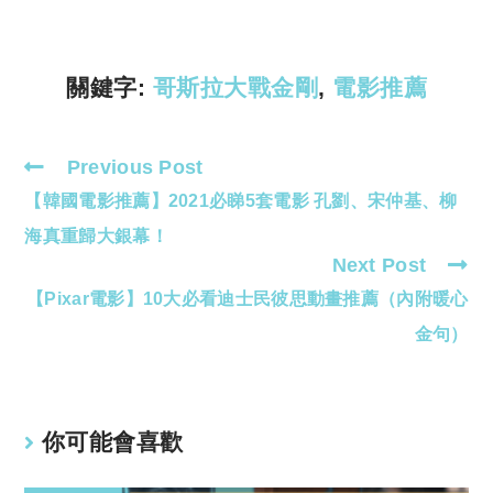
Li
A
n
p
k
p
關鍵字:
哥斯拉大戰金剛
,
電影推薦
Previous Post
Read
【韓國電影推薦】2021必睇5套電影 孔劉、宋仲基、柳
more
articles
海真重歸大銀幕！
Next Post
【Pixar電影】10大必看迪士民彼思動畫推薦（內附暖心
金句）
你可能會喜歡