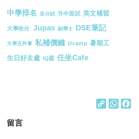
中學排名
英文補習
升中面試
呈分試
Jupas
DSE筆記
大學收分
副學士
私補價錢
暑期工
Ocamp
大學五件事
任坐Cafe
生日好去處
IQ題
C
W
o
h
p
at
留言
y
s