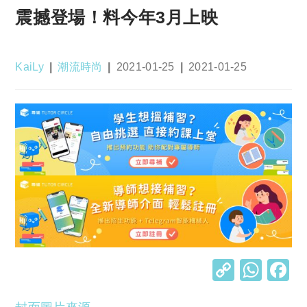
震撼登場！料今年3月上映
Post
Post
Post
Post
KaiLy
潮流時尚
2021-01-25
2021-01-25
author:
category:
published:
last
modified:
C
W
o
h