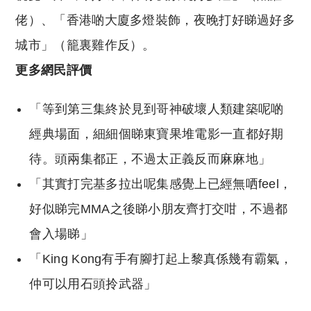
佬
）、「香港啲大廈多燈裝飾，夜晚打好睇過好多
城市」（籠裏雞作反）。
更多網民評價
「等到第三集終於見到哥神破壞人類建築呢啲
經典場面，細細個睇東寶果堆電影一直都好期
待。頭兩集都正，不過太正義反而麻麻地」
「其實打完基多拉出呢集感覺上已經無哂feel，
好似睇完MMA之後睇小朋友齊打交咁，不過都
會入場睇」
「King Kong有手有腳打起上黎真係幾有霸氣，
仲可以用石頭拎武器」