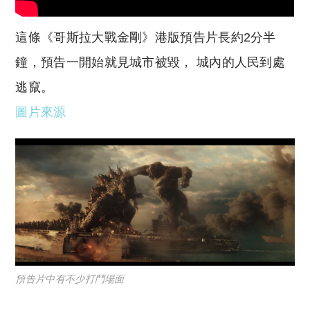
這條《哥斯拉大戰金剛》港版預告片長約2分半
鐘，預告一開始就見城市被毀， 城內的人民到處
逃竄。
圖片來源
預告片中有不少打鬥場面