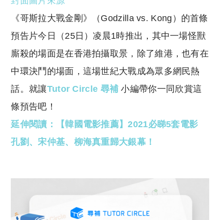
封面圖片來源
p
at
y
s
《哥斯拉大戰金剛》（Godzilla vs. Kong）的首條
Li
A
預告片今日（25日）凌晨1時推出，其中一場怪獸
n
p
廝殺的場面是在香港拍攝取景，除了維港，也有在
k
p
中環決鬥的場面，這場世紀大戰成為眾多網民熱
話。就讓
Tutor Circle 尋補
小編帶你一同欣賞這
條預告吧！
延伸閱讀：【韓國電影推薦】2021必睇5套電影
孔劉、宋仲基、柳海真重歸大銀幕！