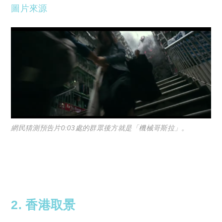
圖片來源
網民猜測預告片0:03處的群眾後方就是「機械哥斯拉」。
2. 香港取景