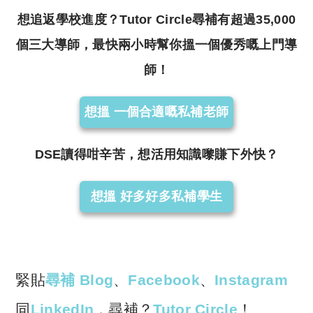
想追返學校進度？Tutor Circle尋補有超過35,000
個三大導師，最快兩小時幫你搵一個優秀嘅上門導
師！
想搵 一個合適嘅私補老師
DSE讀得咁辛苦，想活用知識嚟賺下外快？
想搵 好多好多私補學生
緊貼
尋補 Blog
、
Facebook
、
Instagram
同
LinkedIn
，尋補？
Tutor Circle
！