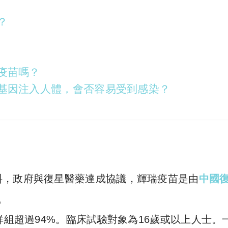
？
疫苗嗎？
基因注入人體，會否容易受到感染？
料，政府與復星醫藥達成協議，輝瑞疫苗是由
中國
。
群組超過94%。臨床試驗對象為16歲或以上人士。