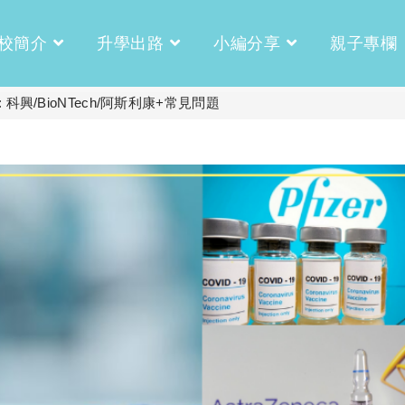
校簡介
升學出路
小編分享
親子專欄
興/BioNTech/阿斯利康+常見問題