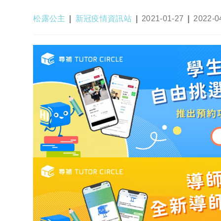
Post
Post
Post
Post
松露公主
新冠疫情資訊站
2021-01-27
2022-0
author:
category:
published:
last
modified