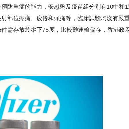
預防重症的能力，安慰劑及疫苗組分別有10中和1
注射部位疼痛、疲倦和頭痛等，臨床試驗均沒有嚴
件需存放於零下75度，比較難運輸儲存，香港政