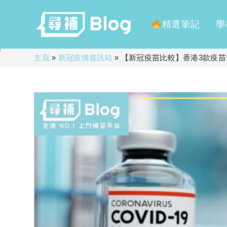
精選筆記
學
Skip
主頁
»
新冠疫情資訊站
»
【新冠疫苗比較】香港3款疫苗: 科
to
content