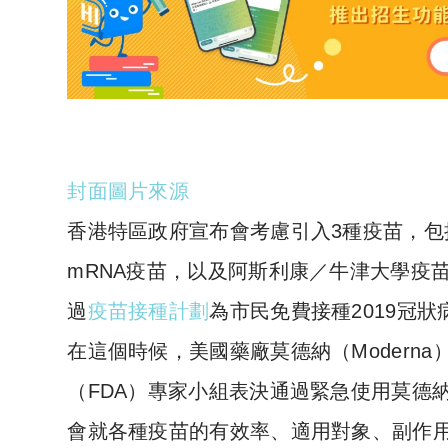
封面圖片來源
香港特區政府宣布會考慮引入3種疫苗，包括
mRNA疫苗，以及阿斯利康／牛津大學疫
過
疫苗接種計劃
為市民免費接種2019冠
在這個時候，美國藥廠莫德納（Modern
（FDA）專家小組表決通過緊急使用莫德
會就各種疫苗的有效率、適用對象、副作