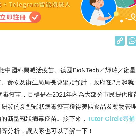
C
o
p
y
中國科興滅活疫苗、德國BioNTech／輝瑞／復
Li
苗。食物及衞生局局長陳肇始預計，政府在2月起就
n
狀病毒疫苗，目標是在2021年內為大部分巿民提供疫
k
a）研發的新型冠狀病毒疫苗獲得美國食品及藥物管
納的新型冠狀病毒疫苗。接下來，
Tutor Circle尋補
用等分析，讓大家也可以了解一下！