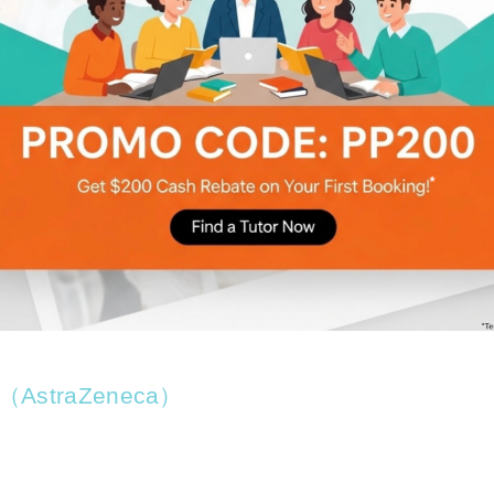
straZeneca）