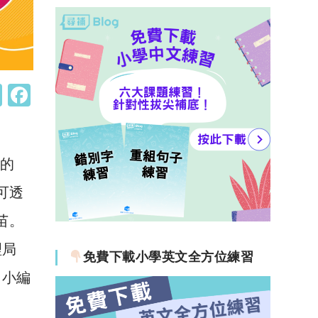
W
F
h
a
at
c
s
e
星的
A
b
可透
p
o
苗。
p
o
理局
k
免費下載小學英文全方位練習
小編