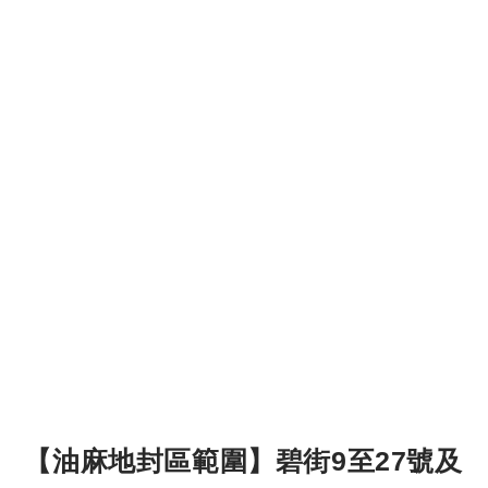
【油麻地封區範圍】碧街9至27號及