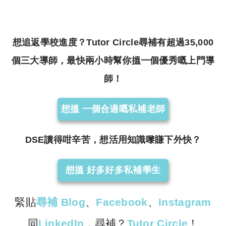
想追返學校進度？Tutor Circle尋補有超過35,000
個三大導師，最快兩小時幫你搵一個優秀嘅上門導
師！
想搵 一個合適嘅私補老師
DSE讀得咁辛苦，想活用知識嚟賺下外快？
想搵 好多好多私補學生
緊貼
尋補 Blog
、
Facebook
、
Instagram
同
LinkedIn
，尋補？
Tutor Circle
！