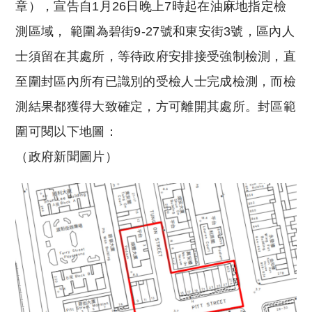
章），宣告自1月26日晚上7時起在油麻地指定檢
測區域， 範圍為碧街9-27號和東安街3號，區內人
士須留在其處所，等待政府安排接受強制檢測，直
至圍封區內所有已識別的受檢人士完成檢測，而檢
測結果都獲得大致確定，方可離開其處所。封區範
圍可閱以下地圖：
（政府新聞圖片）