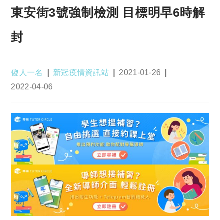
東安街3號強制檢測 目標明早6時解
封
Post
Post
Post
傻人一名
新冠疫情資訊站
2021-01-26
author:
category:
published:
Post
2022-04-06
last
modified: