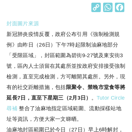
C
W
o
h
封面圖片來源
p
at
y
s
新冠肺炎疫情反覆，政府公布引用《強制檢測規
Li
A
例》由昨日（26日）下午7時起限制油麻地部分
n
p
「受限區域」，封區範圍為碧街9-27號及東安街3
k
p
號，區內人士須留在其處所並按政府安排接受強制
檢測，直至完成檢測，方可離開其處所。另外，現
有的社交距離措施，包括
限聚令、禁晚市堂食等將
延長7日，直至下星期三（2月3日）
。
Tutor Circle
尋補
整合了油麻地指定區域範圍、流動採樣站地
址等資訊，方便大家一文睇晒。
油麻地封區範圍已於今日（27日）早上6時解封，