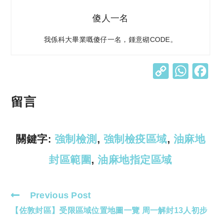
傻人一名
我係科大畢業嘅傻仔一名，鍾意砌CODE。
C
W
o
h
p
at
留言
y
s
Li
A
關鍵字:
強制檢測
,
強制檢疫區域
,
油麻地
n
p
封區範圍
,
油麻地指定區域
k
p
Previous Post
Read
【佐敦封區】受限區域位置地圖一覽 周一解封13人初步
more