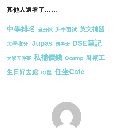
其他人還看了……
中學排名
英文補習
升中面試
呈分試
Jupas
DSE筆記
大學收分
副學士
私補價錢
暑期工
Ocamp
大學五件事
任坐Cafe
生日好去處
IQ題