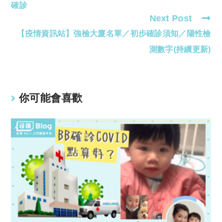
articles
確診
Next Post
【疫情資訊站】強檢大廈名單／初步確診須知／陽性檢
測數字(持續更新)
你可能會喜歡