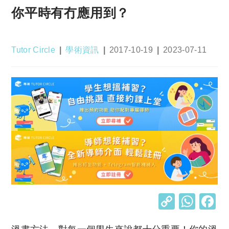
你平時有冇應用到？
Post
Post
Post
Post
Tutor Circle
學術資訊
2017-10-19
2023-07-11
author:
category:
published:
last
modified:
C
W
o
h