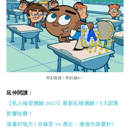
即刻實踐！即刻攞A！
延伸閱讀：
【私人補習價錢 2023】最新私補價錢！5大因素
影響收費！
溫書好地方 | 自修室 vs 屋企 – 邊個先係最好?