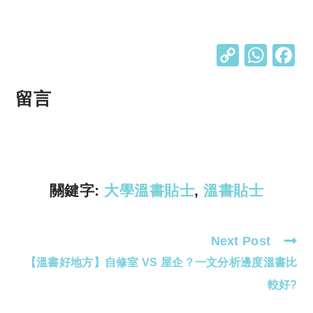
C
W
o
h
p
at
留言
y
s
Li
A
n
p
k
p
關鍵字:
大學溫書貼士
,
溫書貼士
Next Post
Read
【溫書好地方】自修室 VS 屋企？一文分析邊度溫書比
more
articles
較好?