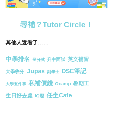
尋補？Tutor Circle！
其他人還看了……
中學排名
英文補習
升中面試
呈分試
Jupas
DSE筆記
大學收分
副學士
私補價錢
暑期工
Ocamp
大學五件事
任坐Cafe
生日好去處
IQ題