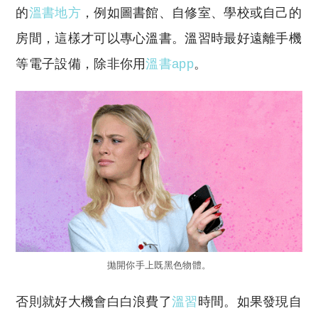
的
溫書地方
，例如圖書館、自修室、學校或自己的
房間，這樣才可以專心溫書。溫習時最好遠離手機
等電子設備，除非你用
溫書app
。
拋開你手上既黑色物體。
否則就好大機會白白浪費了
溫習
時間。如果發現自