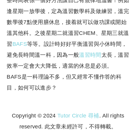
整時間表係一個好方法讓自己有規律地溫書！例如
逢星期一放學後，定為溫習數學科及做練習，溫完
數學後7點便用膳休息，接着就可以做功課或開始
溫其他科。之後星期二就溫習CHEM、星期三就溫
習
BAFS
等等。設計時好好平衡溫習與小休時間，
避免長時間溫一科，因為一般
溫習時間
太長，溫習
效率一定會大大降低，適當的休息是必須。
BAFS是一科理論不多，但又經常不懂作答的科
目，如何可以進步？
Copyright © 2024
Tutor Circle 尋補
. All rights
reserved. 此文章未經許可，不得轉載。