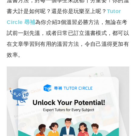
溫書方法，對每一個學生來說都十分重要！你的溫
p
at
y
s
書大計是如何呢？還是你是玩樂至上呢？
Tutor
Li
A
Circle 尋補
為你介紹3個溫習必勝方法，無論在考
n
p
試前一刻先溫，或者日常已訂立溫書模式，都可以
k
p
在文章學習到有用的溫習方法，令自己溫得更加有
效率。