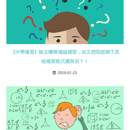
【中學補習】除左嚟尋補揾補習，你又想唔想睇下其
他補習模式優與劣？！
2020-01-23