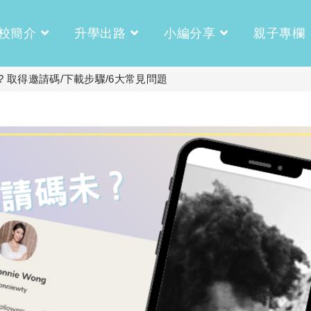
校簡介
升學出路
小編分享
親子專欄
玩? 取得邀請碼/下載步驟/6大常見問題