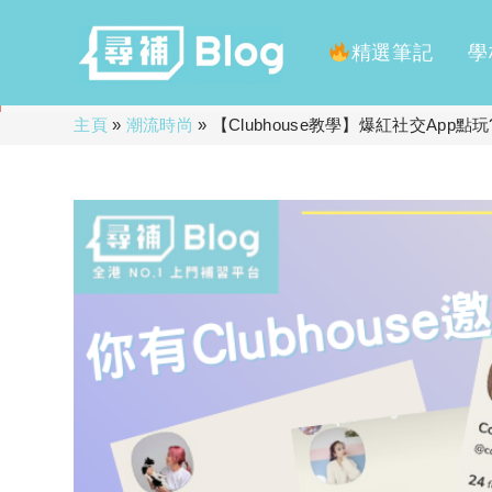
精選筆記
學
Skip
主頁
»
潮流時尚
»
【Clubhouse教學】爆紅社交App點
to
content