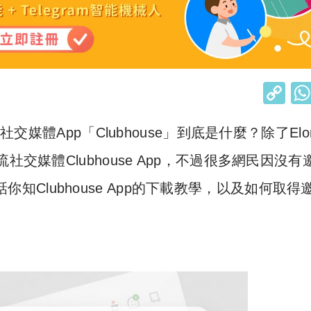
C
o
交媒體App「Clubhouse」到底是什麼？除了Elo
p
y
交媒體Clubhouse App，不過很多網民因沒有
Li
你知Clubhouse App的下載教學，以及如何取得
n
k