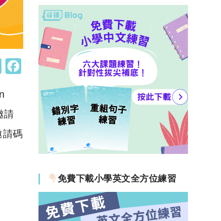
W
F
h
a
n
at
c
s
e
邀請
A
b
邀請碼
p
o
p
o
k
免費下載小學英文全方位練習