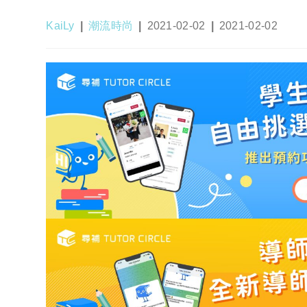
Post
Post
Post
Post
KaiLy
潮流時尚
2021-02-02
2021-02-02
author:
category:
published:
last
modified: