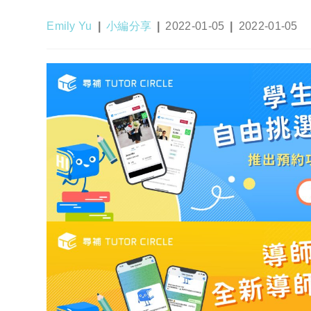
Post
Post
Post
Post
Emily Yu
小編分享
2022-01-05
2022-01-05
author:
category:
published:
last
modified: