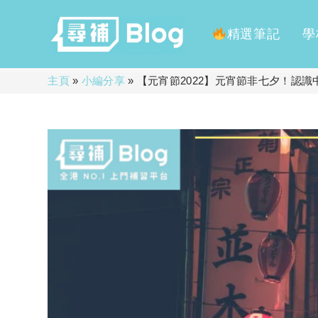
精選筆記
學
Skip
主頁
»
小編分享
»
【元宵節2022】元宵節非七夕！認
to
content