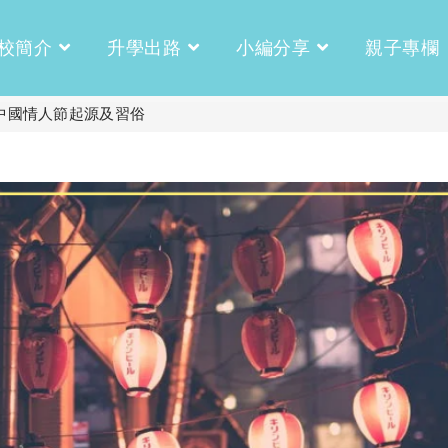
校簡介
升學出路
小編分享
親子專欄
識中國情人節起源及習俗