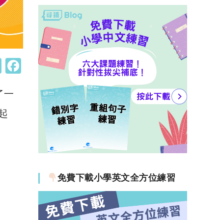
W
F
h
a
了一
at
c
s
e
起
A
b
p
o
p
o
k
免費下載小學英文全方位練習