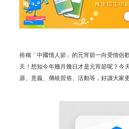
俗稱「中國情人節」的元宵節一向受情侶歡
天！想知今年幾月幾日才是元宵節呢？今
源、意義、傳統習俗、活動等，好讓大家