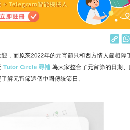
C
o
迎，而原來2022年的元宵節只和西方情人節相隔
p
y
天
Tutor Circle 尋補
為大家整合了元宵節的日期、
Li
更了解元宵節這個中國傳統節日。
n
k