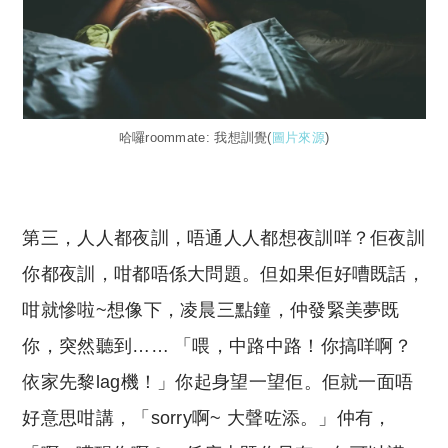
哈囉roommate: 我想訓覺(
圖片來源
)
第三，人人都夜訓，唔通人人都想夜訓咩？佢夜訓
你都夜訓，咁都唔係大問題。但如果佢好嘈既話，
咁就慘啦~想像下，凌晨三點鐘，仲發緊美夢既
你，突然聽到…… 「喂，中路中路！你搞咩啊？
依家先黎lag機！」你起身望一望佢。佢就一面唔
好意思咁講，「sorry啊~ 大聲咗添。」仲有，