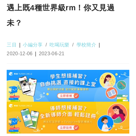
遇上既4種世界級rm！你又見過
未？
Post
Post
三目
小編分享
/
吃喝玩樂
/
學校簡介
author:
category:
Post
Post
2020-12-06
2023-06-21
published:
last
modified: