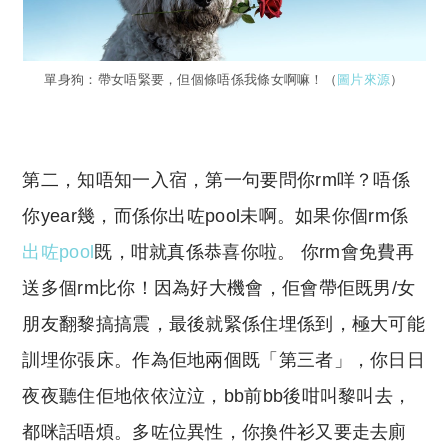
單身狗：帶女唔緊要，但個條唔係我條女啊嘛！（
圖片來源
）
第二，知唔知一入宿，第一句要問你rm咩？唔係
你year幾，而係你出咗pool未啊。如果你個rm係
出咗pool
既，咁就真係恭喜你啦。 你rm會免費再
送多個rm比你！因為好大機會，佢會帶佢既男/女
朋友翻黎搞搞震，最後就緊係住埋係到，極大可能
訓埋你張床。作為佢地兩個既「第三者」，你日日
夜夜聽住佢地依依泣泣，bb前bb後咁叫黎叫去，
都咪話唔煩。多咗位異性，你換件衫又要走去廁