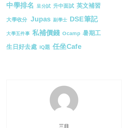
中學排名
英文補習
升中面試
呈分試
Jupas
DSE筆記
大學收分
副學士
私補價錢
暑期工
Ocamp
大學五件事
任坐Cafe
生日好去處
IQ題
三目