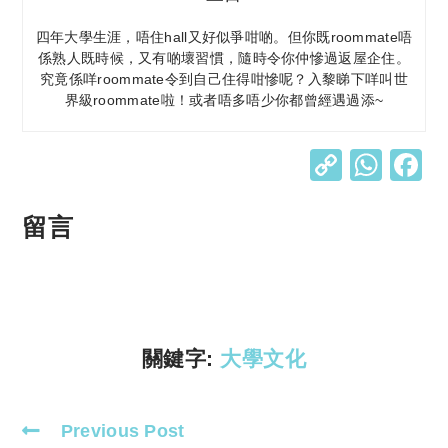
四年大學生涯，唔住hall又好似爭咁啲。但你既roommate唔
係熟人既時候，又有啲壞習慣，隨時令你仲慘過返屋企住。
究竟係咩roommate令到自己住得咁慘呢？入黎睇下咩叫世
界級roommate啦！或者唔多唔少你都曾經遇過添~
C
W
o
h
p
at
留言
y
s
Li
A
n
p
k
p
關鍵字:
大學文化
Previous Post
Read