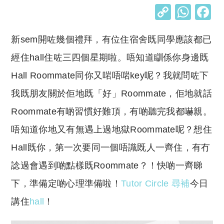
C
W
o
h
新sem開咗幾個禮拜，有位住宿舍既同學應該都已
p
at
y
s
經住hall住咗三四個星期啦。唔知道瞓係你身邊既
Li
A
Hall Roommate同你又啱唔啱key呢？我就問咗下
n
p
我既朋友關於佢地既「好」Roommate，佢地就話
k
p
Roommate有啲習慣好難頂，有啲聽完我都嚇親。
唔知道你地又有無遇上過地獄Roommate呢？想住
Hall既你，第一次要同一個唔識既人一齊住，有冇
諗過會遇到啲點樣既Roommate？！快啲一齊睇
下，準備定啲心理準備啦！
Tutor Circle 尋補
今日
講住
hall
！