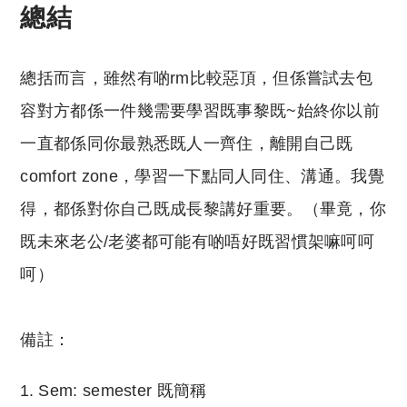
總結
總括而言，雖然有啲rm比較惡頂，但係嘗試去包
容對方都係一件幾需要學習既事黎既~始終你以前
一直都係同你最熟悉既人一齊住，離開自己既
comfort zone，學習一下點同人同住、溝通。我覺
得，都係對你自己既成長黎講好重要。（畢竟，你
既未來老公/老婆都可能有啲唔好既習慣架嘛呵呵
呵）
備註：
Sem: semester 既簡稱