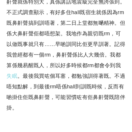
鼾聲就係特別大，真係講話地震級完全無誇張到。
不正式調查顯示，有好多住hall既宿生就係因為rm
既鼻鼾聲搞到訓唔著，第二日上堂都無嗮精神。但
係大鼻鼾聲佢都唔想架。我地作為親切既rm，可
以做既事就只有……早啲訓同比佢更早訓著。記得
我曾經都有一個rm，鼻鼾聲係比人大幾倍。我都
算係幾易醒既人，所以好多時候都rm都會令到我
失眠
。最後我買咗個耳塞，都勉強訓得著既。不過
唔知點解，到最後rm唔係hall到訓既時候，反而有
啲掛住佢既鼻鼾聲，可能習慣咗有佢鼻鼾聲既陪伴
掛。