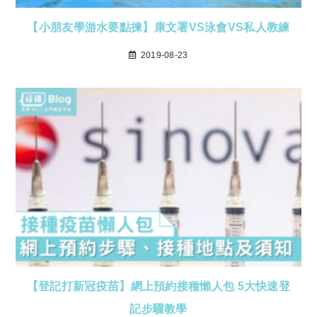
【小朋友學游水要點揀】康文署VS泳會VS私人教練
2019-08-23
【登記打新冠疫苗】網上預約接種懶人包 5大快速登
記步驟教學