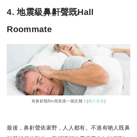
4. 地震級鼻鼾聲既
Hall
Roommate
有鼻鼾既Rm簡直係一個災難！(
圖片來源
)
最後，鼻鼾聲依家野，人人都有。不過有啲人既鼻