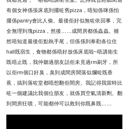
有個女神係張床底到擺咗舊pizza，唔知係咪係怕
擺係pantry會比人偷。最後佢好似無咗依回事，完
全無理到塊pizza，然後……成間房都係蟲蟲。雖
然唔知道最後佢點執手尾，但係係到奉勸各位住
hall既宿生，食物都係唔好放係床底啦~唔講衛生
既唔止既，我仲聽過朋友話佢未見過rm刷牙，所
以佢rm個口好臭，臭到成間房聞落似爛咗既香
蕉，搞到落咗堂都唔想翻佢間房。我記得我當時比
咗一個建議比我個位朋友，就係買空氣清新劑。翻
到間房狂噴，可能都仲可以救到你既鼻既……