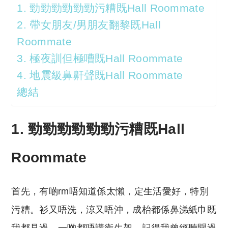
1. 勁勁勁勁勁勁污糟既Hall Roommate
2. 帶女朋友/男朋友翻黎既Hall
Roommate
3. 極夜訓但極嘈既Hall Roommate
4. 地震級鼻鼾聲既Hall Roommate
總結
1. 勁勁勁勁勁勁污糟既Hall
Roommate
首先，有啲rm唔知道係太懶，定生活愛好，特別
污糟。衫又唔洗，涼又唔沖，成枱都係鼻涕紙巾既
我都見過，一啲都唔講衛生架。記得我曾經聽聞過