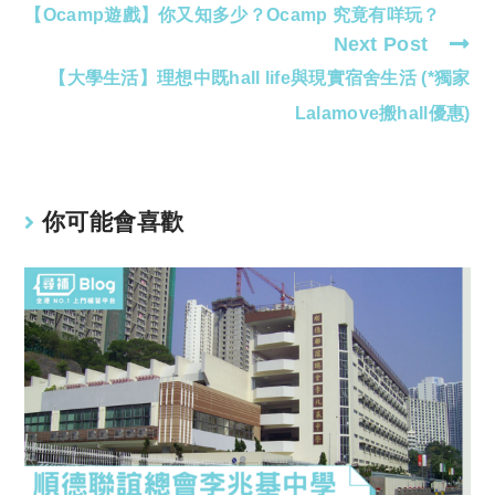
【Ocamp遊戲】你又知多少？Ocamp 究竟有咩玩？
more
Next Post
articles
【大學生活】理想中既hall life與現實宿舍生活 (*獨家
Lalamove搬hall優惠)
你可能會喜歡