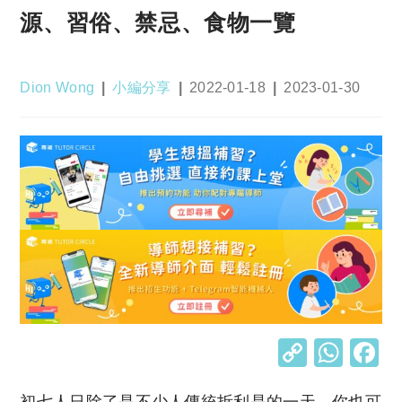
源、習俗、禁忌、食物一覽
Post
Post
Post
Post
Dion Wong
小編分享
2022-01-18
2023-01-30
author:
category:
published:
last
modified:
C
W
o
h