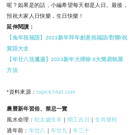
呢？如果是的話，小編希望每天都是人日。最後，
預祝大家人日快樂，生日快樂！
延伸閱讀：
【兔年祝福語】2023新年拜年創意祝福語/對聯/祝
賀語大全
【年廿八洗邋遢】2023新年大掃除 8大簡易執屋
方法
*資料來源：
topick.hket.com
農曆新年習俗、禁忌一覽
風水命理：
犯太歲生肖
｜
開工吉日
｜
生肖運程
過年前：
年廿八
｜
年廿九
｜
年三十