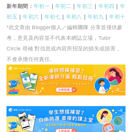
新年期間：
年初一
｜
年初二
｜
年初三
｜
年初四
｜
年
初五
｜
年初六
｜
年初七
｜
年初八
｜
年初九
｜
年初十
*此文章由 Blogger個人／編輯團隊 分享並僅供參
考，意見及內容並不代表本網誌立場，Tutor
Circle 尋補 對信息或內容所招至的損失或損害，
不會承擔任何責任。