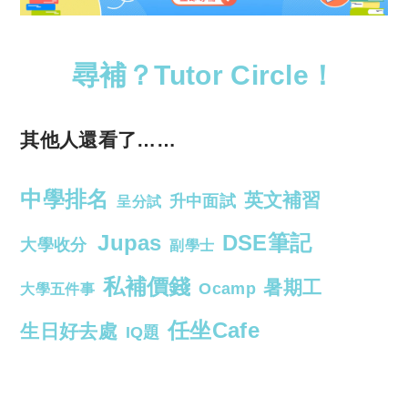
尋補？Tutor Circle！
其他人還看了……
中學排名
英文補習
升中面試
呈分試
Jupas
DSE筆記
大學收分
副學士
私補價錢
暑期工
Ocamp
大學五件事
任坐Cafe
生日好去處
IQ題