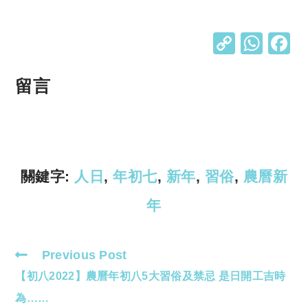
C
W
o
h
p
at
留言
y
s
Li
A
n
p
k
p
關鍵字:
人日
,
年初七
,
新年
,
習俗
,
農曆新
年
Previous Post
Read
【初八2022】農曆年初八5大習俗及禁忌 是日開工吉時
more
articles
為……