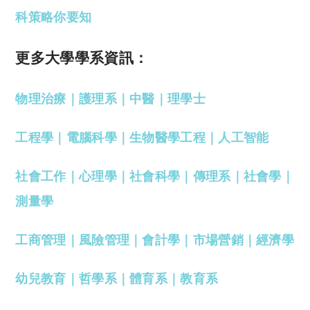
科策略你要知
更多大學學系資訊：
物理治療
｜
護理系
｜
中醫
｜
理學士
工程學
｜
電腦科學
｜
生物醫學工程
｜
人工智能
社會工作
｜
心理學
｜
社會科學
｜
傳理系
｜
社會學
｜
測量學
工商管理
｜
風險管理
｜
會計學
｜
市場營銷
｜
經濟學
幼兒教育
｜
哲學系
｜
體育系
｜
教育系