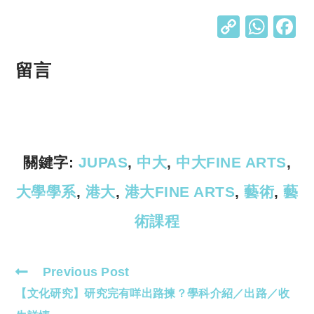
C
W
o
h
p
at
留言
y
s
Li
A
n
p
k
p
關鍵字:
JUPAS
,
中大
,
中大FINE ARTS
,
大學學系
,
港大
,
港大FINE ARTS
,
藝術
,
藝
術課程
Previous Post
Read
【文化研究】研究完有咩出路揀？學科介紹／出路／收
more
articles