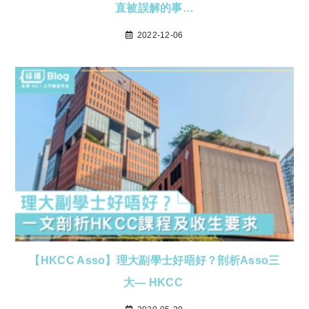
直被誤解的事…
2022-12-06
【HKCC Asso】理大副學士好唔好？剖析Asso三
大— HKCC