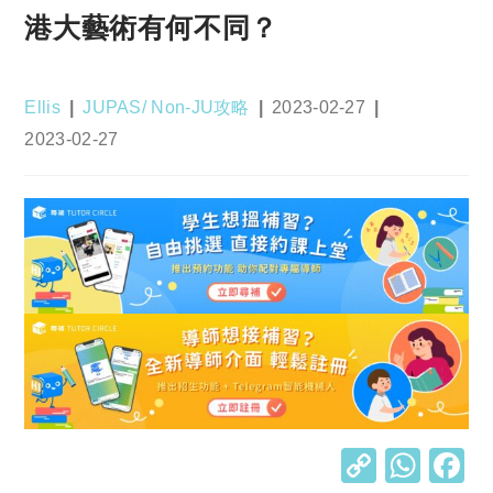
港大藝術有何不同？
Post
Post
Post
Ellis
JUPAS/ Non-JU攻略
2023-02-27
author:
category:
published:
Post
2023-02-27
last
modified:
C
W