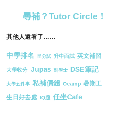
尋補？Tutor Circle！
其他人還看了……
中學排名
英文補習
升中面試
呈分試
Jupas
DSE筆記
大學收分
副學士
私補價錢
暑期工
Ocamp
大學五件事
任坐Cafe
生日好去處
IQ題