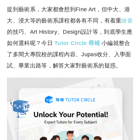
o
h
提到藝術系，大家都會想到Fine Art，但中大、港
p
at
y
s
大、浸大等的藝術系課程都各有不同，有着重
繪畫
Li
A
的技巧、Art History、Design設計等，到底學生應
n
p
如何選科呢？今日
Tutor Circle 尋補
小編就整合
k
p
了多間大專院校的課程內容、Jupas收分、入學面
試、畢業出路等，解答大家對藝術系的疑惑。