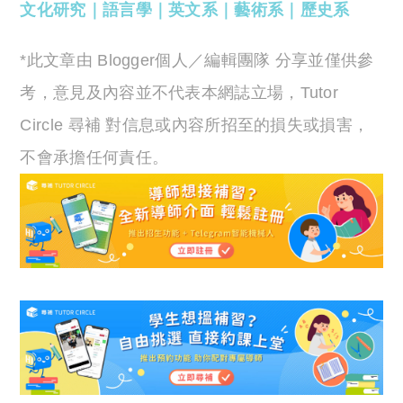
文化研究
｜
語言學
｜
英文系
｜
藝術系
｜
歷史系
*此文章由 Blogger個人／編輯團隊 分享並僅供參
考，意見及內容並不代表本網誌立場，Tutor
Circle 尋補 對信息或內容所招至的損失或損害，
不會承擔任何責任。