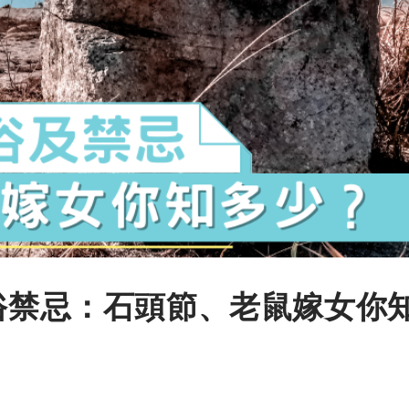
習俗禁忌：石頭節、老鼠嫁女你