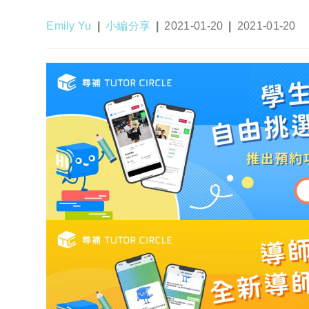
Post
Post
Post
Post
Emily Yu
小編分享
2021-01-20
2021-01-20
author:
category:
published:
last
modified: