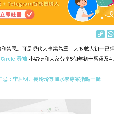
C
o
俗和禁忌。可是現代人事業為重，大多數人初十已
p
y
 Circle 尋補
小編便和大家分享5個年初十習俗及4
Li
n
工宜忌：李居明、麥玲玲等風水學專家指點一覽
k