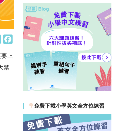
W
F
h
a
經要上
at
c
s
e
大禁
A
b
p
o
p
o
k
免費下載小學英文全方位練習