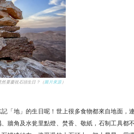
竟然要慶祝石頭生日？（
圖片來源
）
忘記「地」的生日呢！世上很多食物都來自地面，
隅、牆角及水瓮里點燈、焚香、敬紙，石制工具都