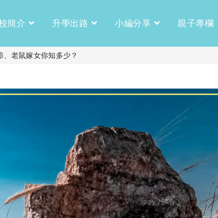
校簡介
升學出路
小編分享
親子專欄
頭節、老鼠嫁女你知多少？