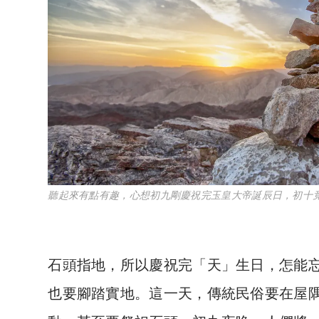
聽起來有點有趣，心想初九剛慶祝完玉皇大帝誕辰日，初十
石頭指地，所以慶祝完「天」生日，怎能
也要腳踏實地。
這一天，傳統民俗要在屋