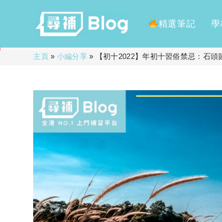
精選筆記
學
Skip
主頁
»
小編分享
»
【初十2022】年初十習俗禁忌：石
to
content