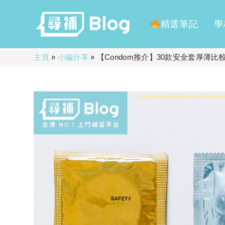
精選筆記
學
Skip
主頁
»
小編分享
»
【Condom推介】30款安全套厚薄
to
content