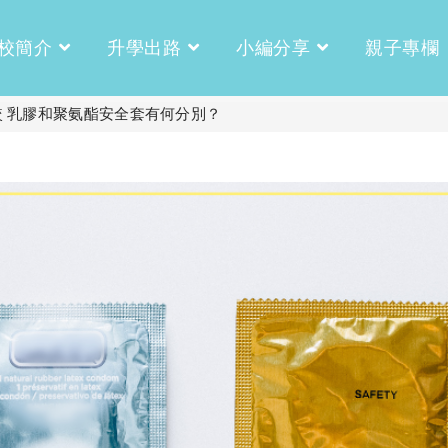
校簡介
升學出路
小編分享
親子專欄
比較 乳膠和聚氨酯安全套有何分別？