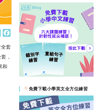
W
F
h
a
安全套
at
c
s
e
全套，
A
b
果和
p
o
p
o
k
免費下載小學英文全方位練習