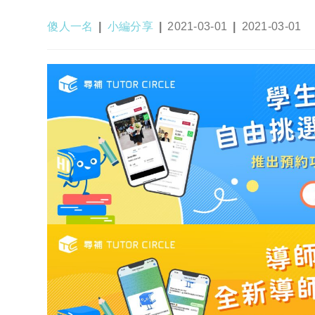
Post
Post
Post
Post
傻人一名
小編分享
2021-03-01
2021-03-01
author:
category:
published:
last
modified: