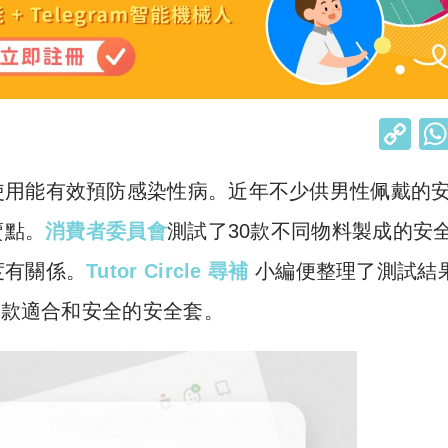
C
o
使用能有效預防感染性病。近年不少供男性佩戴的
p
y
賣點。
消費者委員會
測試了30款不同物料製成的安
Li
度有關係。
Tutor Circle 尋補
小編便整理了測試結
n
一款適合和安全的安全套。
k