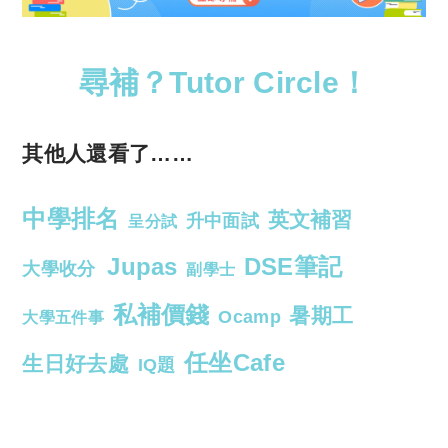
尋補？Tutor Circle！
其他人還看了……
中學排名
英文補習
升中面試
呈分試
Jupas
DSE筆記
大學收分
副學士
私補價錢
暑期工
Ocamp
大學五件事
任坐Cafe
生日好去處
IQ題