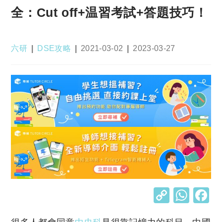
全：Cut off+温習考試+答題技巧！
Post
Post
Post
Post
六研
DSE攻略
2021-03-02
2023-03-27
author:
category:
published:
last
modified:
C
W
o
h