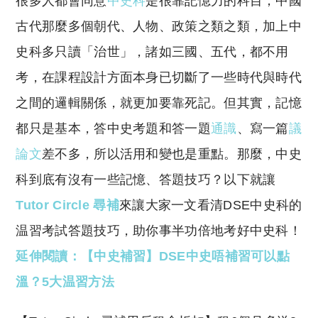
很多人都會同意
中史科
是很靠記憶力的科目，中國
p
at
y
s
古代那麼多個朝代、人物、政策之類之類，加上中
Li
A
史科多只讀「治世」，諸如三國、五代，都不用
n
p
考，在課程設計方面本身已切斷了一些時代與時代
k
p
之間的邏輯關係，就更加要靠死記。但其實，記憶
都只是基本，答中史考題和答一題
通識
、寫一篇
議
論文
差不多，所以活用和變也是重點。那麼，中史
科到底有沒有一些記憶、答題技巧？以下就讓
Tutor Circle 尋補
來讓大家一文看清DSE中史科的
温習考試答題技巧，助你事半功倍地考好中史科！
延伸閱讀：【中史補習】DSE中史唔補習可以點
溫？5大温習方法