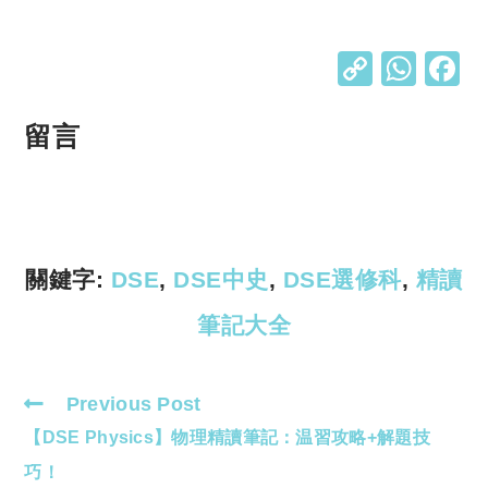
C
W
o
h
p
at
留言
y
s
Li
A
n
p
k
p
關鍵字:
DSE
,
DSE中史
,
DSE選修科
,
精讀
筆記大全
Previous Post
Read
【DSE Physics】物理精讀筆記：温習攻略+解題技
more
articles
巧！