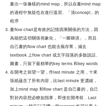
畫出一張像樣的mind map，所以在畫mind map
的過程中無疑也在進行溫習、「清concept」的
程序
畫flow chart是有效的記憶因果關係的方法，因
為能把這些關係視象化，「一圖睇清」，而且
自己畫的flow chart 也能去蕪存菁，減去
textbook 上flow chart 或文字段落的多餘說話、
圖畫，只留下最精華的key terms 和key words
在開考之前望一望，作last minute 之用，十來
張紙蘊含了所有內容，比last minute 更濃縮，
加上mind map 和flow chart 是自己畫的，自己
對於內容想必瞭如指掌，即使在開考前．Last