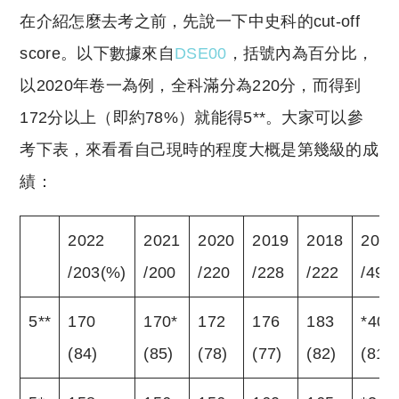
在介紹怎麼去考之前，先說一下中史科的cut-off
score。以下數據來自
DSE00
，括號內為百分比，
以2020年卷一為例，全科滿分為220分，而得到
172分以上（即約78%）就能得5**。大家可以參
考下表，來看看自己現時的程度大概是第幾級的成
績：
2022
2021
2020
2019
2018
2017
/203(%)
/200
/220
/228
/222
/499
5**
170
170*
172
176
183
*403
(84)
(85)
(78)
(77)
(82)
(81)