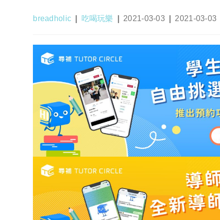
Post
Post
Post
Post
breadholic
吃喝玩樂
2021-03-03
2021-03-03
author:
category:
published:
last
modified: