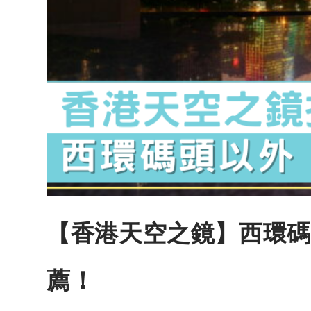
【香港天空之鏡】西環碼
薦！