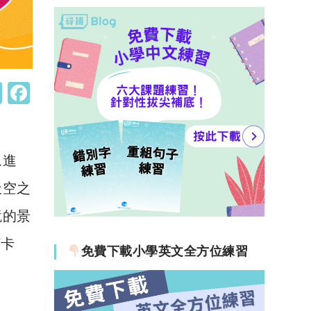
W
F
h
a
at
c
s
e
眾進
A
b
天空之
p
o
鏡的景
p
o
打卡
k
免費下載小學英文全方位練習