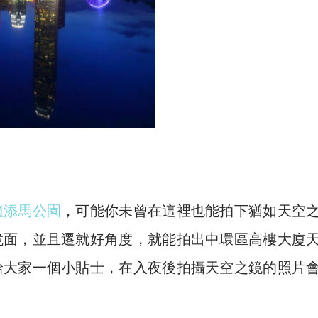
鐘添馬公園
，可能你未曾在這裡也能拍下猶如天空
鏡面，並且遷就好角度，
就能拍出中環區高樓大廈
給大家一個小貼士，在入夜後拍攝天空之鏡的照片