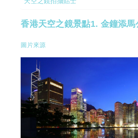
天空之鏡拍攝貼士
香港天空之鏡景點1. 金鐘添馬
圖片來源