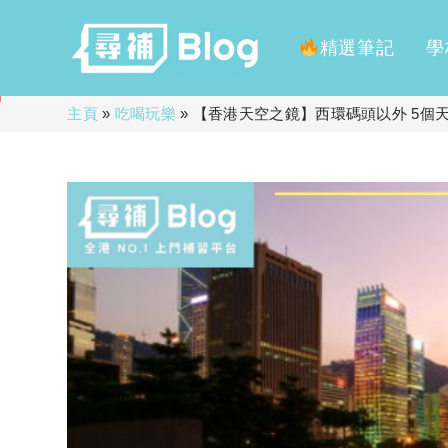
精選筆記
學
Skip
主頁
»
吃喝玩樂
»
【香港天空之鏡】西環碼頭以外 5個
to
content