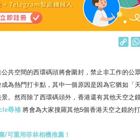
C
o
p
y
佳公共空間的西環碼頭將會圍封，禁止非工作的公
Li
會成為熱門打卡點，其中一個原因是因為它猶如「
n
美景。然而除了西環碼頭外，香港還有其他天空之
k
rcle尋補
將會為大家搜羅其他5個香港天空之鏡的
棄/可重用菲林相機推薦！