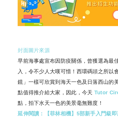
封面圖片來源
早前海事處宣布因防疫關係，曾獲選為最
入，令不少人大嘆可惜！西環碼頭之所以
鏡」一樣可欣賞到海天一色及日落西山的
點值得推介給大家，因此，今天
Tutor Ci
點，拍下水天一色的美景毫無難度！
延伸閱讀：【菲林相機】5部新手入門級即