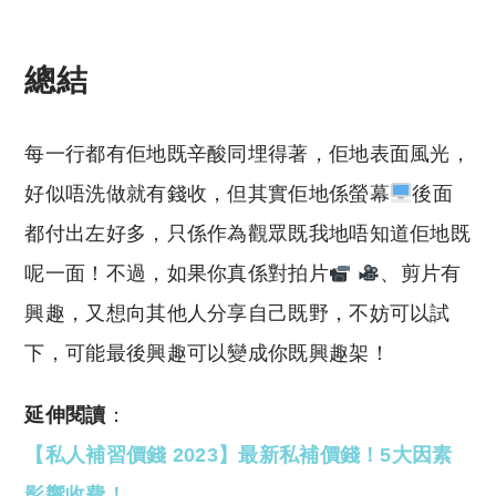
總結
每一行都有佢地既辛酸同埋得著，佢地表面風光，
好似唔洗做就有錢收，但其實佢地係螢幕
後面
都付出左好多，只係作為觀眾既我地唔知道佢地既
呢一面！不過，如果你真係對拍片
、剪片有
興趣，又想向其他人分享自己既野，不妨可以試
下，可能最後興趣可以變成你既興趣架！
延伸閱讀
：
【私人補習價錢 2023】最新私補價錢！5大因素
影響收費！