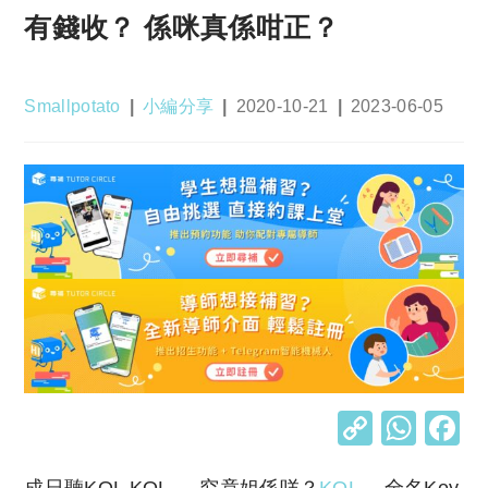
有錢收？ 係咪真係咁正？
Post
Post
Post
Post
Smallpotato
小編分享
2020-10-21
2023-06-05
author:
category:
published:
last
modified:
C
W
o
h