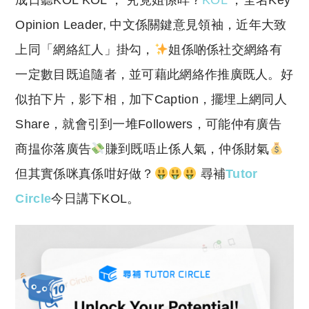
成日聽KOL KOL ， 究竟姐係咩？
KOL
，全名Key
p
at
y
s
Opinion Leader, 中文係關鍵意見領袖，近年大致
Li
A
上同「網絡紅人」掛勾，
姐係啲係社交網絡有
n
p
一定數目既追隨者，並可藉此網絡作推廣既人。好
k
p
似拍下片，影下相，加下Caption，擺埋上網同人
Share，就會引到一堆Followers，可能仲有廣告
商揾你落廣告
賺到既唔止係人氣，仲係財氣
但其實係咪真係咁好做？
尋補
Tutor
Circle
今日講下KOL。