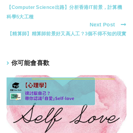
【Computer Science出路】分析香港IT前景，計算機
more
articles
科學5大工種
Next Post
【精算師】精算師前景好又高人工？3個不得不知的現實
你可能會喜歡