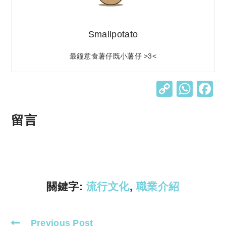
Smallpotato
最鐘意食薯仔既小薯仔 >3<
C
W
o
h
p
at
留言
y
s
Li
A
n
p
k
p
關鍵字:
流行文化
,
職業介紹
Previous Post
Read