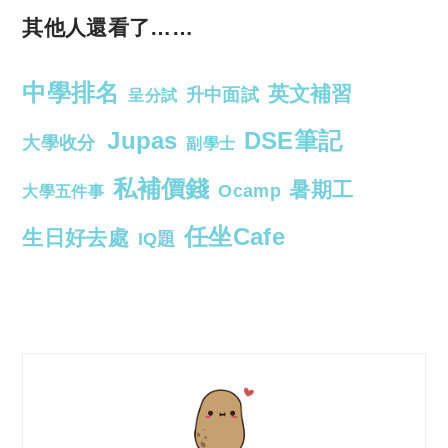
其他人還看了……
中學排名
英文補習
升中面試
呈分試
Jupas
DSE筆記
大學收分
副學士
私補價錢
暑期工
Ocamp
大學五件事
任坐Cafe
生日好去處
IQ題