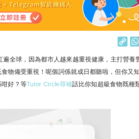
C
o
）一詞紅遍全球，因為都市人越來越重視健康，主打營養
p
y
既食物備受重視！呢個詞係就成日都聽啦，但你又
Li
係咁好？等
Tutor Circle尋補
話比你知超級食物既種
n
k