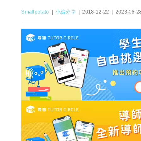
Post
Post
Post
Post
Smallpotato
小編分享
2018-12-22
2023-06-2
author:
category:
published:
last
modified: