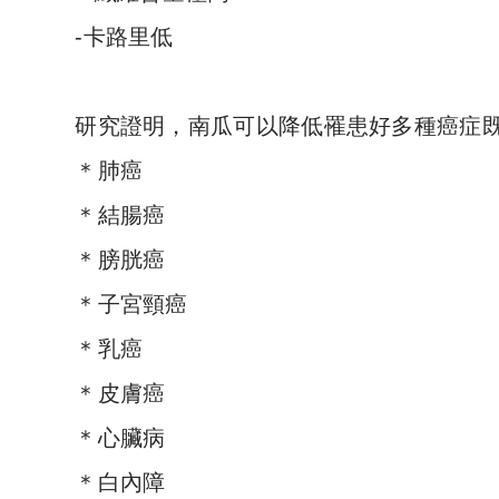
-卡路里低
研究證明，南瓜可以降低罹患好多種癌症
＊肺癌
＊結腸癌
＊膀胱癌
＊子宮頸癌
＊乳癌
＊皮膚癌
＊心臟病
＊白內障