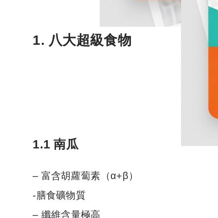
1. 八大超級食物
1.1 南瓜
– 富含胡蘿蔔素（α+β）
-膳食礦物質
– 纖維含量極高