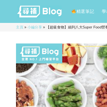
精選筆記
學
Skip
主頁
»
小編分享
»
【超級食物】細列八大Super Food
to
content