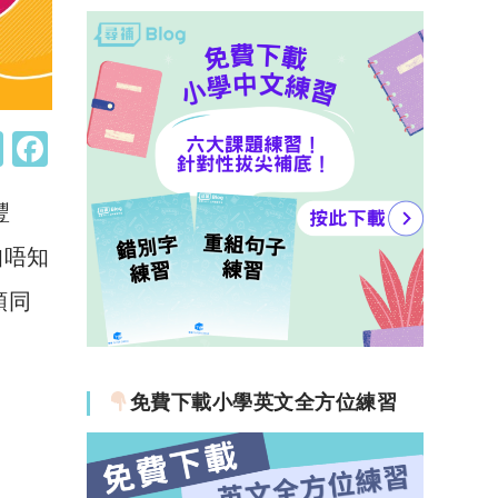
W
F
h
a
豐
at
c
s
e
知唔知
A
b
類同
p
o
p
o
k
免費下載小學英文全方位練習