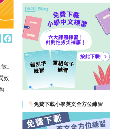
W
F
h
a
at
c
s
e
過敏。
A
b
潤效
p
o
夠
p
o
k
免費下載小學英文全方位練習