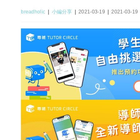
Post
Post
Post
Post
breadholic
小編分享
2021-03-19
2021-03-19
author:
category:
published:
last
modified: