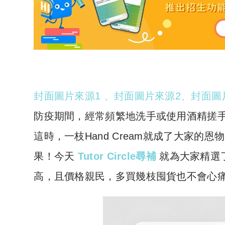
封面圖片來源1
、
封面圖片來源2
、
封面圖
防疫期間，經常頻繁地洗手或使用酒精搓
這時，一枝Hand Cream就成了大家的恩
果！今天
Tutor Circle尋補
就為大家精選了
高，且價格親民，多買幾枝囤貨也不會心