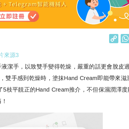
C
o
片來源3
p
y
手液潔手，以致雙手變得乾燥，嚴重的話更會脫皮
Li
物，雙手感到乾燥時，塗抹Hand Cream即能帶來滋
n
5枝平靚正的Hand Cream推介，不但保濕潤澤度
k
痛！