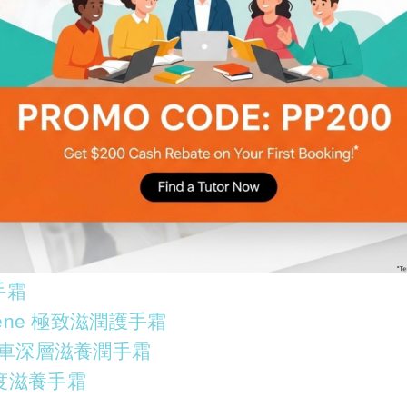
品必買Top5美容好物！媲美專櫃品牌質素
修護霜
護手霜
 Avène 極致滋潤護手霜
r 山金車深層滋養潤手霜
燥深度滋養手霜