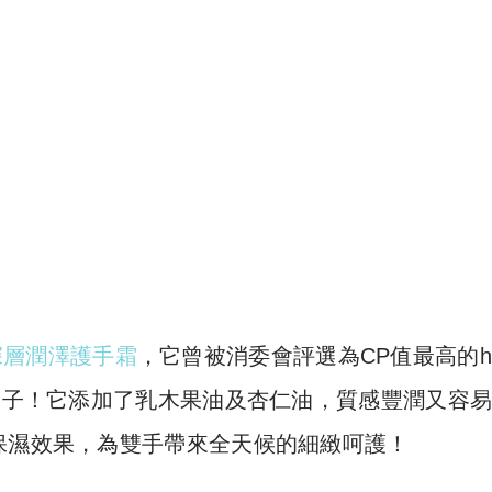
的深層潤澤護手霜
，它曾被消委會評選為CP值最高的ha
大牌子！它添加了乳木果油及杏仁油，質感豐潤又容
保濕效果，為雙手帶來全天候的細緻呵護！