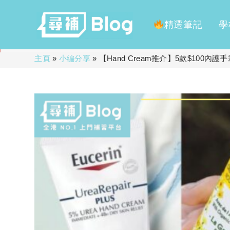
精選筆記
學
Skip
主頁
»
小編分享
»
【Hand Cream推介】5款$100內
to
content