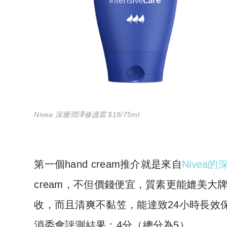
Nivea 深層潤澤修護霜 $18/75ml
第一個hand cream推介就是來自
Nivea
cream，不但價錢便宜，質素更能媲美
收，而且清爽不黏笠，能達致24小時長效
消委會評測結果：4分（總分為5）