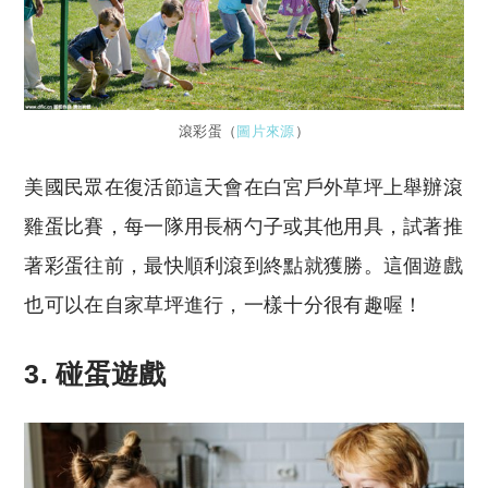
滾彩蛋（
圖片來源
）
美國民眾在復活節這天會在白宮戶外草坪上舉辦滾
雞蛋比賽，每一隊用長柄勺子或其他用具，試著推
著彩蛋往前，最快順利滾到終點就獲勝。這個遊戲
也可以在自家草坪進行，一樣十分很有趣喔！
3.
碰蛋遊戲