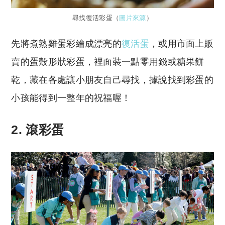
尋找復活彩蛋（
圖片來源
）
先將煮熟雞蛋彩繪成漂亮的
復活蛋
，或用市面上販
賣的蛋殼形狀彩蛋，裡面裝一點零用錢或糖果餅
乾，藏在各處讓小朋友自己尋找，據說找到彩蛋的
小孩能得到一整年的祝福喔！
2.
滾彩蛋