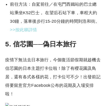
前往方法：自駕前往／在屯門西鐵站的巴士總
站乘坐K52巴士， 在望后石站下車，車程大約
30鐘，落車後步行15-20分鐘的時間到浩和街。
>>按此睇詳情
5. 信芯園──偽日本旅行
疫情下無法去日本旅行，今個復活節假期就趁機去
信芯園的日本主題打卡位啦！除了有櫻花園及鳥
居，還有各式各樣的花，打卡位可不少！出發前記
得要留意官方Facebook公布的花期及入場安排
啦！