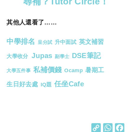
尋補？Tutor Circle！
其他人還看了……
中學排名
英文補習
升中面試
呈分試
Jupas
DSE筆記
大學收分
副學士
私補價錢
暑期工
Ocamp
大學五件事
任坐Cafe
生日好去處
IQ題
C
W