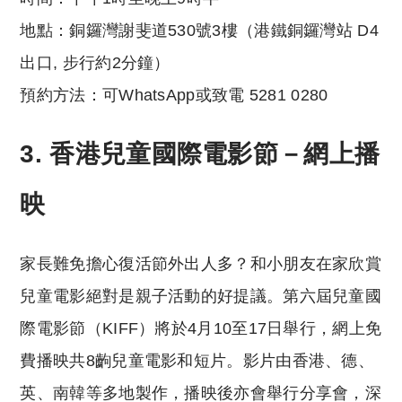
地點：銅鑼灣謝斐道530號3樓（港鐵銅鑼灣站 D4
出口, 步行約2分鐘）
預約方法：可WhatsApp或致電 5281 0280
3.
香港兒童國際電影節
－網上播
映
家長難免擔心復活節外出人多？和小朋友在家欣賞
兒童電影絕對是親子活動的好提議。第六屆兒童國
際電影節（KIFF）將於4月10至17日舉行，網上免
費播映共8齣兒童電影和短片。影片由香港、德、
英、南韓等多地製作，播映後亦會舉行分享會，深