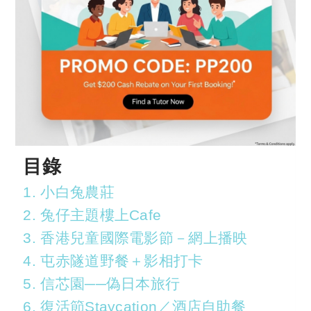
目錄
1. 小白兔農莊
2. 兔仔主題樓上Cafe
3. 香港兒童國際電影節－網上播映
4. 屯赤隧道野餐＋影相打卡
5. 信芯園──偽日本旅行
6. 復活節Staycation／酒店自助餐