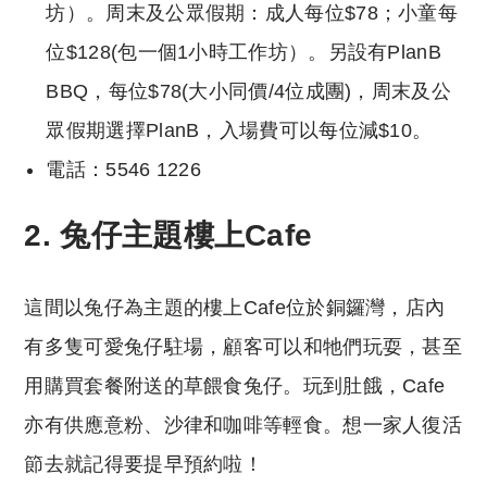
坊）。周末及公眾假期：成人每位$78；小童每
位$128(包一個1小時工作坊）。另設有PlanB
BBQ，每位$78(大小同價/4位成團)，周末及公
眾假期選擇PlanB，入場費可以每位減$10。
電話：5546 1226
2. 兔仔主題樓上Cafe
這間以兔仔為主題的樓上Cafe位於銅鑼灣，店內
有多隻可愛兔仔駐場，顧客可以和牠們玩耍，甚至
用購買套餐附送的草餵食兔仔。玩到肚餓，Cafe
亦有供應意粉、沙律和咖啡等輕食。想一家人復活
節去就記得要提早預約啦！