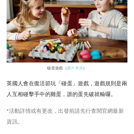
碰蛋遊戲（
圖片來源
）
英國人會在復活節玩「碰蛋」遊戲，遊戲規則是兩
人互相碰擊手中的雞蛋，誰的蛋先破就輸囉。
*活動詳情或有更改，出發前請先行查閱官網最新
資訊。