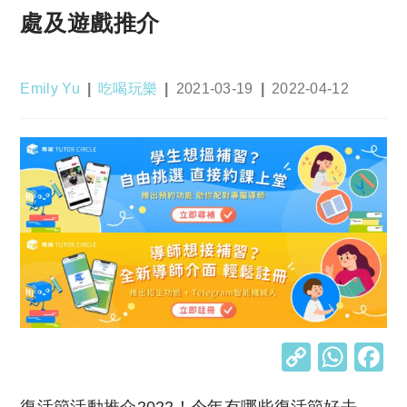
處及遊戲推介
Post
Post
Post
Post
Emily Yu
吃喝玩樂
2021-03-19
2022-04-12
author:
category:
published:
last
modified:
C
W
o
h