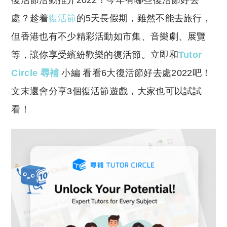
復活節活動推介2022！今年有哪些復活節好去
p
at
y
s
處？趁着
復活節
的5天長假期，雖然不能去旅行，
Li
A
但香港也有不少精彩活動如市集、音樂劇、展覽
n
p
等，讓你享受繽紛歡樂的復活節。立即和
Tutor
k
p
Circle 尋補
小編 看看6大復活節好去處2022吧！
文末還會分享3個復活節遊戲，大家也可以試試
看！