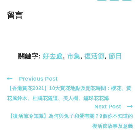
o
h
p
at
留言
y
s
Li
A
n
p
k
p
關鍵字:
好去處
,
市集
,
復活節
,
節日
Previous Post
Read
【香港賞花2021】10大賞花地點及開花時間：櫻花、黃
more
articles
花風鈴木、杜鵑花隧道、美人樹、繡球花花海
Next Post
【復活節冷知識】為何與兔子和蛋有關？9個你不知道的
復活節故事及意義