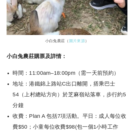
小白兔農莊（
圖片來源
）
小白兔農莊購票及詳情：
時間：11:00am–18:00pm（需一天前預約）
地址：港鐵錦上路站C出口離開，搭乘巴士
54（上村總站方向）於芝麻嶺站落車，步行約5
分鐘
收費：Plan A 包括7項活動。平日：成人每位收
費$50；小童每位收費$98(包一個1小時工作