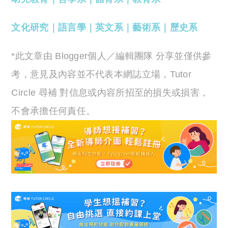
文化研究
｜
語言學
｜
英文系
｜
藝術系
｜
歷史系
*此文章由 Blogger個人／編輯團隊 分享並僅供參
考，意見及內容並不代表本網誌立場，Tutor
Circle 尋補 對信息或內容所招至的損失或損害，
不會承擔任何責任。