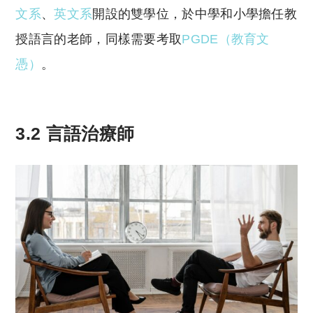
文系
、
英文系
開設的雙學位，於中學和小學擔任教
授語言的老師，同樣需要考取
PGDE（教育文
憑）
。
3.2 言語治療師