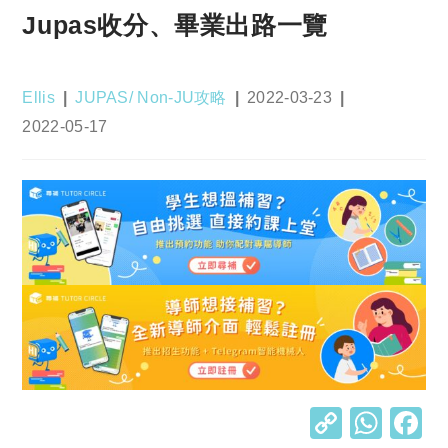
Jupas收分、畢業出路一覽
Post
Post
Post
Ellis
JUPAS/ Non-JU攻略
2022-03-23
author:
category:
published:
Post
2022-05-17
last
modified:
C
W