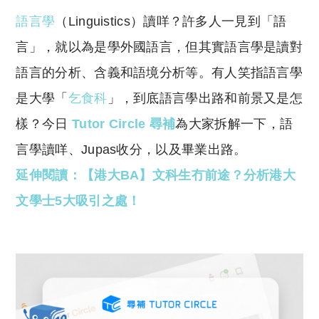
o
h
語言學
（Linguistics）讀咩？許多人一見到「語
p
at
y
s
言」，就以為是學外國語言，但其實語言學是讀對
Li
A
語言的分析、含義和語境分析等。有人笑指語言學
n
p
是大學「
乞食科
」，到底語言學出路和前景又是怎
k
p
樣？今日
Tutor Circle 尋補
為大家拆解一下，語
言學讀咩、Jupas收分，以及畢業出路。
延伸閱讀：【港大BA】文科生冇前途？分析港大
文學士5大吸引之處！