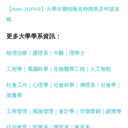
【Non-JUPAS】大學非聯招報名時間表及申請攻
略
更多大學學系資訊：
物理治療
｜
護理系
｜
中醫
｜
理學士
工程學
｜
電腦科學
｜
生物醫學工程
｜
人工智能
社會工作
｜
心理學
｜
社會科學
｜
傳理系
｜
社會學
｜
測量學
工商管理
｜
風險管理
｜
會計學
｜
市場營銷
｜
經濟學
幼兒教育
｜
哲學系
｜
體育系
｜
教育系