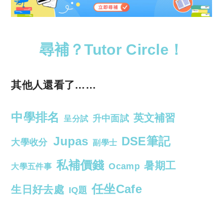
尋補？Tutor Circle！
其他人還看了……
中學排名
英文補習
升中面試
呈分試
Jupas
DSE筆記
大學收分
副學士
私補價錢
暑期工
Ocamp
大學五件事
任坐Cafe
生日好去處
IQ題