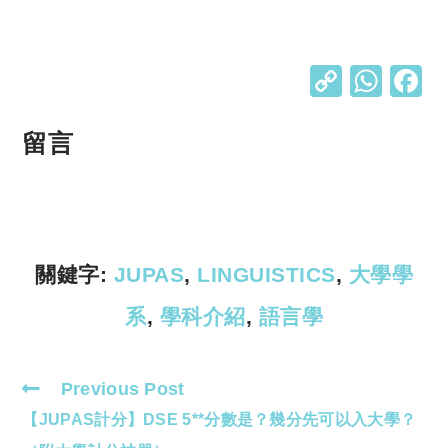
C
W
o
h
p
at
留言
y
s
Li
A
n
p
k
p
關鍵字:
JUPAS
,
LINGUISTICS
,
大學學
系
,
學科介紹
,
語言學
Previous Post
Read
【JUPAS計分】DSE 5**分數是？幾分先可以入大學？
more
articles