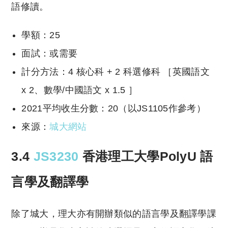
語修讀。
學額：25
面試：或需要
計分方法：4 核心科 + 2 科選修科 ［英國語文
x 2、數學/中國語文 x 1.5 ］
2021平均收生分數：20（以JS1105作參考）
來源：
城大網站
3.4
JS3230
香港理工大學PolyU
語
言學及翻譯學
除了城大，理大亦有開辦類似的語言學及翻譯學課