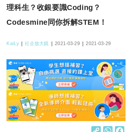
理科生？收銀要識Coding？
Codesmine同你拆解STEM！
Post
Post
Post
Post
KaiLy
社企放大鏡
2021-03-29
2021-03-29
author:
category:
published:
last
modified:
C
W