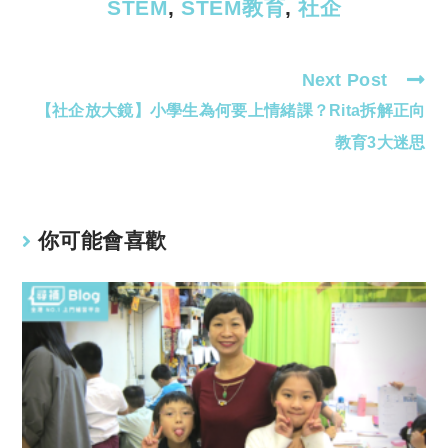
STEM
,
STEM教育
,
社企
Next Post
Read
【社企放大鏡】小學生為何要上情緒課？Rita拆解正向
more
articles
教育3大迷思
你可能會喜歡