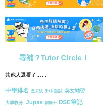
尋補？Tutor Circle！
其他人還看了……
中學排名
英文補習
升中面試
呈分試
Jupas
DSE筆記
大學收分
副學士