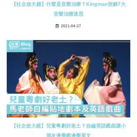
【社企放大鏡】什麼是音樂治療？Kingman拆解7大
音樂治療迷思
2021-04-27
【社企放大鏡】兒童粵劇好老土？自編英語戲曲讓小
朋友邊學戲邊學英文