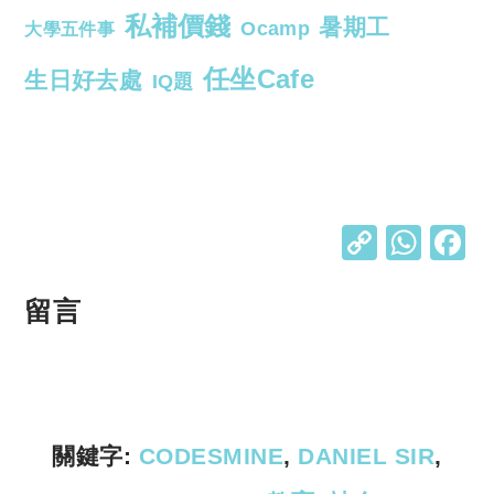
私補價錢
暑期工
Ocamp
大學五件事
任坐Cafe
生日好去處
IQ題
C
W
o
h
p
at
留言
y
s
Li
A
n
p
k
p
關鍵字:
CODESMINE
,
DANIEL SIR
,