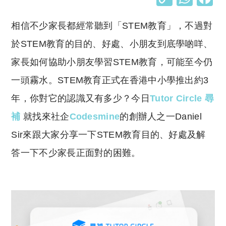
o
h
相信不少家長都經常聽到「STEM教育」，不過對
p
at
y
s
於STEM教育的目的、好處、小朋友到底學啲咩、
Li
A
家長如何協助小朋友學習STEM教育，可能至今仍
n
p
一頭霧水。STEM教育正式在香港中小學推出約3
k
p
年，你對它的認識又有多少？今日
Tutor Circle 尋
補
就找來社企
Codesmine
的創辦人之一Daniel
Sir來跟大家分享一下STEM教育目的、好處及解
答一下不少家長正面對的困難。