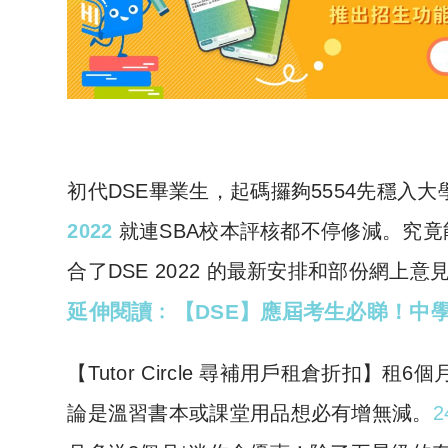
初代DSE畢業生，起碼攞夠5554先穩入
2022
就連SBA校本評核都不停修減。究
合了DSE 2022 的最新安排和部份網上意
延伸閱讀﹕【DSE】應屆考生必睇！中
​【Tutor Circle 尋補用戶租倉折扣
論是溫習書本或課堂用品想必有增無減。
2