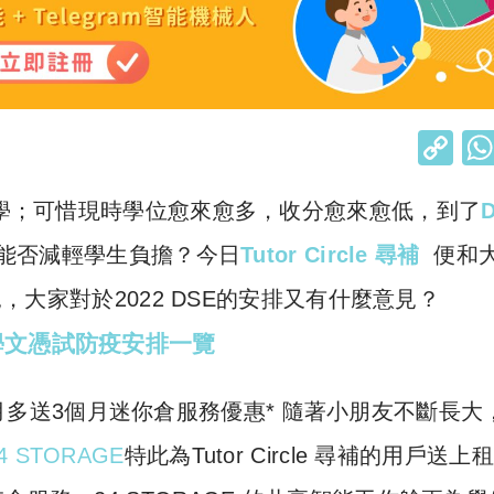
C
o
大學；可惜現時學位愈來愈多，收分愈來愈低，到了
p
y
竟能否減輕學生負擔？今日
Tutor Circle 尋補
便和
Li
見，大家對於2022 DSE的安排又有什麼意見？
n
學文憑試防疫安排一覽
k
】租6個月多送3個月迷你倉服務優惠* 隨著小朋友不斷長大
4 STORAGE
特此為Tutor Circle 尋補的用戶送上