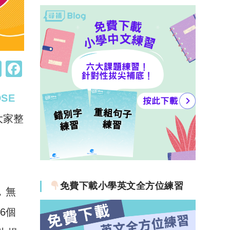
W
F
h
a
DSE
at
c
s
e
大家整
A
b
p
o
p
o
k
免費下載小學英文全方位練習
，無
租6個