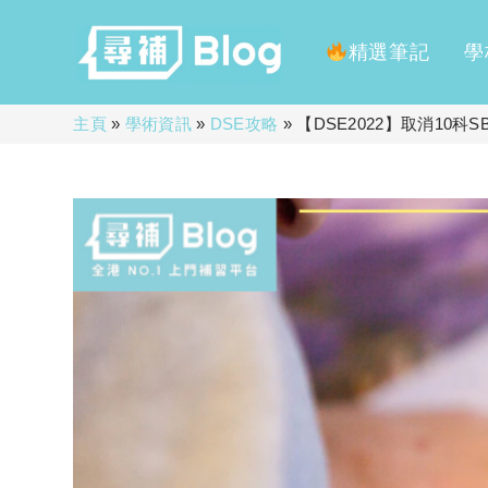
精選筆記
學
Skip
主頁
»
學術資訊
»
DSE攻略
»
【DSE2022】取消10
to
content