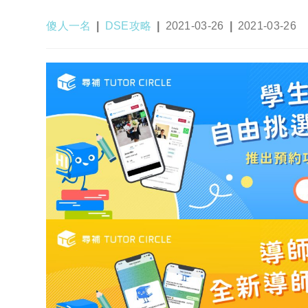
Post
Post
Post
Post
傻人一名
DSE攻略
2021-03-26
2021-03-26
author:
category:
published:
last
modified: