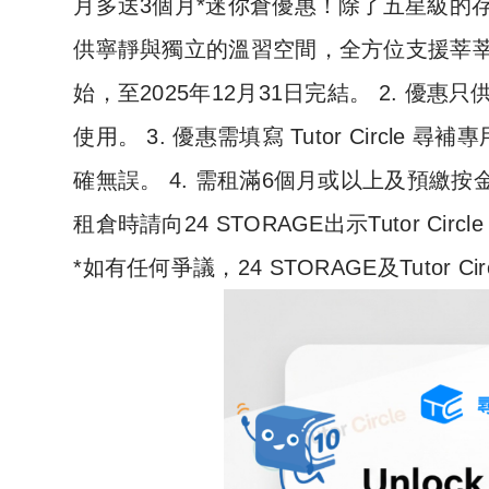
月多送3個月*迷你倉優惠！除了五星級的存倉
供寧靜與獨立的溫習空間，全方位支援莘莘學子
始，至2025年12月31日完結。 2. 優惠只供 2
使用。 3. 優惠需填寫 Tutor Circle 
確無誤。 4. 需租滿6個月或以上及預繳按金。
租倉時請向24 STORAGE出示Tutor Circ
*如有任何爭議，24 STORAGE及Tutor 