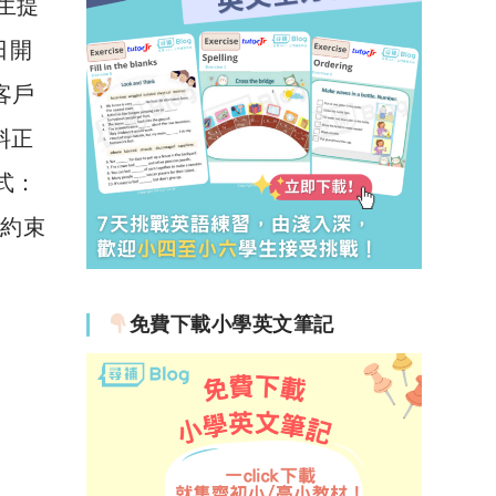
生提
日開
有客戶
資料正
方式：
則約束
免費下載小學英文筆記