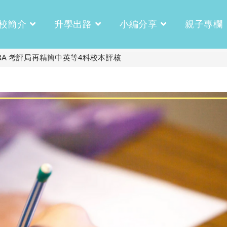
校簡介
升學出路
小編分享
親子專欄
科SBA 考評局再精簡中英等4科校本評核