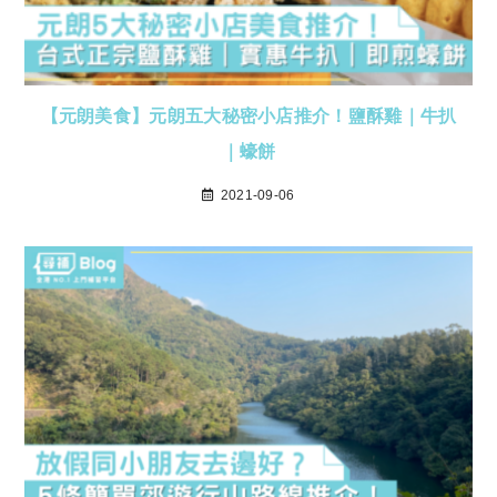
【元朗美食】元朗五大秘密小店推介！鹽酥雞｜牛扒
｜蠔餅
2021-09-06