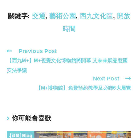
n
p
k
p
關鍵字:
交通
,
藝術公園
,
西九文化區
,
開放
時間
Previous Post
Read
【西九M+】M+視覺文化博物館將開幕 艾未未展品惹國
more
articles
安法爭議
Next Post
【M+博物館】免費預約教學及必睇6大展覽
你可能會喜歡