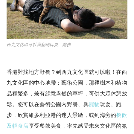
西九文化區可以與寵物玩耍、跑步
香港難找地方野餐？到西九文化區就可以啦！在西
九文化區的中心地帶：藝術公園，那𥚃樹木和植物
品種繁多，兼有綠意盎然的草坪，可供大眾休憩放
鬆。您可以在藝術公園內野餐、與
寵物
玩耍、跑
步，
欣賞維多利亞港的迷人景緻，或到海旁的
餐飲
及輕食店
享受餐飲美食，率先感受未來文化區的氛