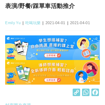
表演/野餐/踩單車活動推介
Post
Post
Post
Post
Emily Yu
吃喝玩樂
2021-04-01
2021-04-01
author:
category:
published:
last
modified:
C
W
o
h