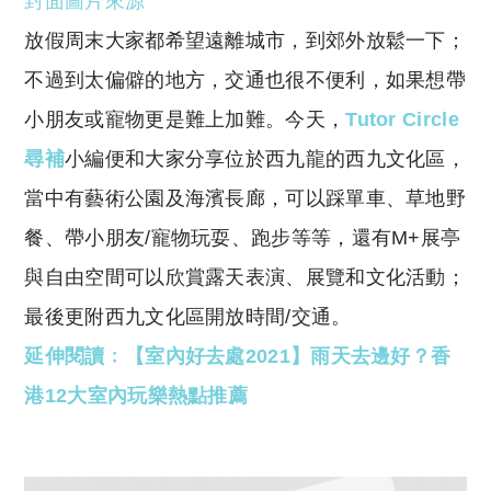
封面圖片來源
p
at
y
s
放假周末大家都希望遠離城市，到郊外放鬆一下；
Li
A
不過到太偏僻的地方，交通也很不便利，如果想帶
n
p
小朋友或寵物更是難上加難。今天，
Tutor Circle
k
p
尋補
小編便和大家分享位於西九龍的西九文化區，
當中有藝術公園及海濱長廊，可以踩單車、草地野
餐、帶小朋友/寵物玩耍、跑步等等，還有M+展亭
與自由空間可以欣賞露天表演、展覽和文化活動；
最後更附西九文化
區開放時間/交通。
延伸閱讀﹕【室內好去處2021】雨天去邊好？香
港12大室內玩樂熱點推薦