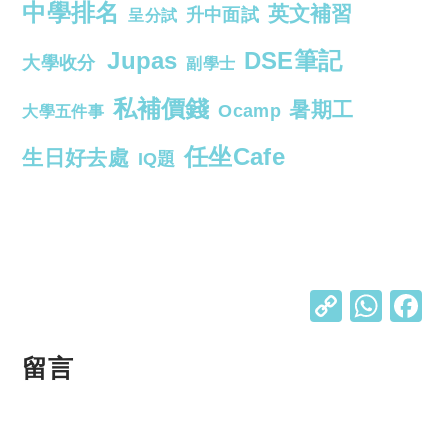
中學排名
英文補習
升中面試
呈分試
Jupas
DSE筆記
大學收分
副學士
私補價錢
暑期工
Ocamp
大學五件事
任坐Cafe
生日好去處
IQ題
C
W
o
h
p
at
留言
y
s
Li
A